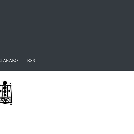
TARAKO
RSS