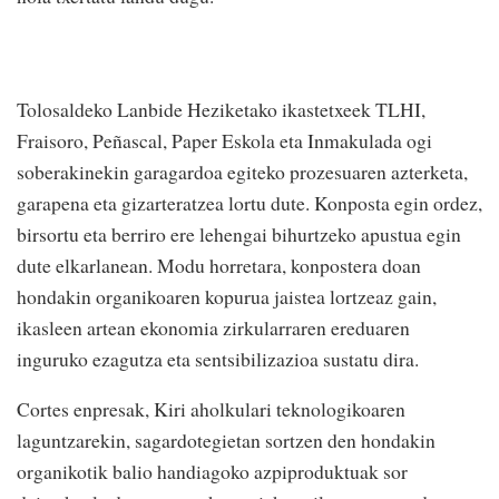
Tolosaldeko Lanbide Heziketako ikastetxeek TLHI,
Fraisoro, Peñascal, Paper Eskola eta Inmakulada ogi
soberakinekin garagardoa egiteko prozesuaren azterketa,
garapena eta gizarteratzea lortu dute. Konposta egin ordez,
birsortu eta berriro ere lehengai bihurtzeko apustua egin
dute elkarlanean. Modu horretara, konpostera doan
hondakin organikoaren kopurua jaistea lortzeaz gain,
ikasleen artean ekonomia zirkularraren ereduaren
inguruko ezagutza eta sentsibilizazioa sustatu dira.
Cortes enpresak, Kiri aholkulari teknologikoaren
laguntzarekin, sagardotegietan sortzen den hondakin
organikotik balio handiagoko azpiproduktuak sor