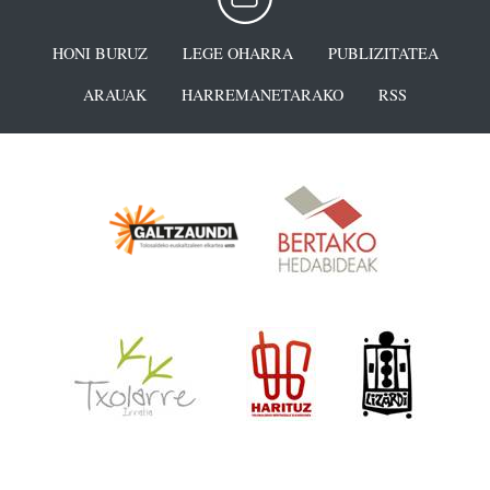
HONI BURUZ
LEGE OHARRA
PUBLIZITATEA
ARAUAK
HARREMANETARAKO
RSS