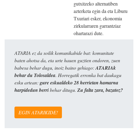
gutxitzeko alternatiben
azterketa egin da eta Liburu
Txuriari esker, ekonomia
zirkularraren garrantziaz
ohartarazi dute.
ATARIA ez da soilik komunikabide bat: komunitate
baten ahotsa da, eta urte hauen guztien ondoren, zuen
babesa behar dugu, inoiz baino gehiago:
ATARIAk
behar du Tolosaldea
. Horregatik erronka bat daukagu
esku artean:
gure eskualdeko 28 herrietan hamarna
harpidedun berri
behar ditugu.
Zu falta zara, bazatoz?
EGIN ATARIKIDE!