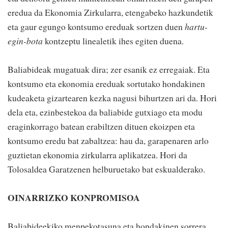
eredua da Ekonomia Zirkularra, etengabeko hazkundetik
eta gaur egungo kontsumo ereduak sortzen duen
hartu-
egin-bota
kontzeptu linealetik ihes egiten duena.
Baliabideak mugatuak dira; zer esanik ez erregaiak. Eta
kontsumo eta ekonomia ereduak sortutako hondakinen
kudeaketa gizartearen kezka nagusi bihurtzen ari da. Hori
dela eta, ezinbestekoa da baliabide gutxiago eta modu
eraginkorrago batean erabiltzen dituen ekoizpen eta
kontsumo eredu bat zabaltzea: hau da, garapenaren arlo
guztietan ekonomia zirkularra aplikatzea. Hori da
Tolosaldea Garatzenen helburuetako bat eskualderako.
OINARRIZKO KONPROMISOA
Baliabideekiko menpekotasuna eta hondakinen sorrera