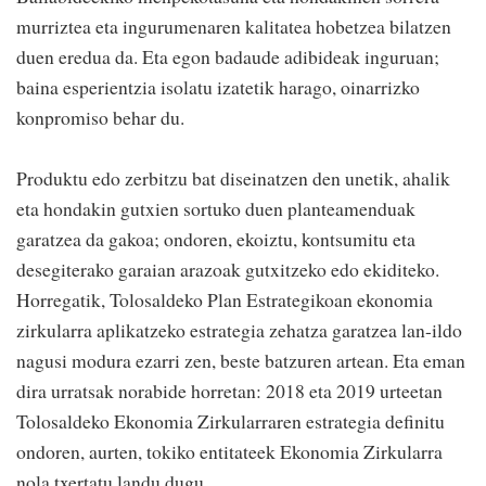
murriztea eta ingurumenaren kalitatea hobetzea bilatzen
duen eredua da. Eta egon badaude adibideak inguruan;
baina esperientzia isolatu izatetik harago, oinarrizko
konpromiso behar du.
Produktu edo zerbitzu bat diseinatzen den unetik, ahalik
eta hondakin gutxien sortuko duen planteamenduak
garatzea da gakoa; ondoren, ekoiztu, kontsumitu eta
desegiterako garaian arazoak gutxitzeko edo ekiditeko.
Horregatik, Tolosaldeko Plan Estrategikoan ekonomia
zirkularra aplikatzeko estrategia zehatza garatzea lan-ildo
nagusi modura ezarri zen, beste batzuren artean. Eta eman
dira urratsak norabide horretan: 2018 eta 2019 urteetan
Tolosaldeko Ekonomia Zirkularraren estrategia definitu
ondoren, aurten, tokiko entitateek Ekonomia Zirkularra
nola txertatu landu dugu.