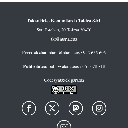
Tolosaldeko Komunikazio Taldea S.M.
San Esteban, 20 Tolosa 20400
tkt@ataria.eus
Erredakzioa:
ataria@ataria.eus
/ 943 655 695
Publizitatea:
publi@ataria.eus
/ 661 678 818
Codesyntaxek garatua