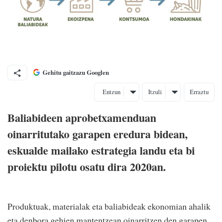
Gehitu gaitzazu Googlen
Entzun
Itzuli
Erraztu
Baliabideen aprobetxamenduan
oinarritutako garapen eredura bidean,
eskualde mailako estrategia landu eta bi
proiektu pilotu osatu dira 2020an.
Produktuak, materialak eta baliabideak ekonomian ahalik
eta denbora gehien mantentzean oinarritzen den garapen