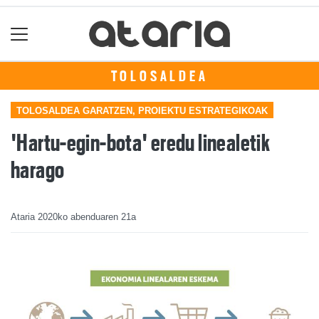
TOLOSALDEA
TOLOSALDEA GARATZEN, PROIEKTU ESTRATEGIKOAK
'Hartu-egin-bota' eredu linealetik
harago
Ataria
2020ko abenduaren 21a