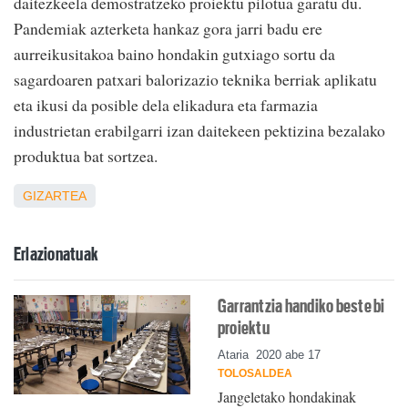
daitezkeela demostratzeko proiektu pilotua garatu du.
Pandemiak azterketa hankaz gora jarri badu ere
aurreikusitakoa baino hondakin gutxiago sortu da
sagardoaren patxari balorizazio teknika berriak aplikatu
eta ikusi da posible dela elikadura eta farmazia
industrietan erabilgarri izan daitekeen pektizina bezalako
produktua bat sortzea.
GIZARTEA
Erlazionatuak
Garrantzia handiko beste bi
proiektu
Ataria
2020 abe 17
TOLOSALDEA
Jangeletako hondakinak