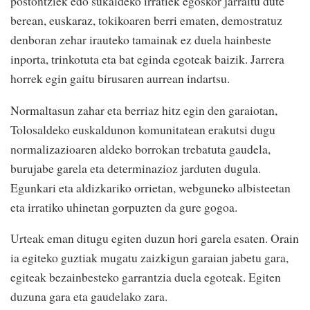
postontziek edo sukaldeko irratiek egoskor jarraitu dute
berean, euskaraz, tokikoaren berri ematen, demostratuz
denboran zehar irauteko tamainak ez duela hainbeste
inporta, trinkotuta eta bat eginda egoteak baizik. Jarrera
horrek egin gaitu birusaren aurrean indartsu.
Normaltasun zahar eta berriaz hitz egin den garaiotan,
Tolosaldeko euskaldunon komunitatean erakutsi dugu
normalizazioaren aldeko borrokan trebatuta gaudela,
burujabe garela eta determinazioz jarduten dugula.
Egunkari eta aldizkariko orrietan, webguneko albisteetan
eta irratiko uhinetan gorpuzten da gure gogoa.
Urteak eman ditugu egiten duzun hori garela esaten. Orain
ia egiteko guztiak mugatu zaizkigun garaian jabetu gara,
egiteak bezainbesteko garrantzia duela egoteak. Egiten
duzuna gara eta gaudelako zara.