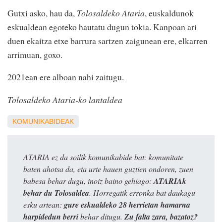
Gutxi asko, hau da,
Tolosaldeko Ataria
, euskaldunok
eskualdean egoteko hautatu dugun tokia. Kanpoan ari
duen ekaitza etxe barrura sartzen zaigunean ere, elkarren
arrimuan, goxo.
2021ean ere alboan nahi zaitugu.
Tolosaldeko Ataria-ko lantaldea
KOMUNIKABIDEAK
ATARIA ez da soilik komunikabide bat: komunitate
baten ahotsa da, eta urte hauen guztien ondoren, zuen
babesa behar dugu, inoiz baino gehiago:
ATARIAk
behar du Tolosaldea
. Horregatik erronka bat daukagu
esku artean:
gure eskualdeko 28 herrietan hamarna
harpidedun berri
behar ditugu.
Zu falta zara, bazatoz?