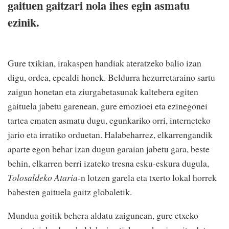
gaituen gaitzari nola ihes egin asmatu
ezinik.
Gure txikian, irakaspen handiak ateratzeko balio izan
digu, ordea, epealdi honek. Beldurra hezurretaraino sartu
zaigun honetan eta ziurgabetasunak kaltebera egiten
gaituela jabetu garenean, gure emozioei eta ezinegonei
tartea ematen asmatu dugu, egunkariko orri, interneteko
jario eta irratiko orduetan. Halabeharrez, elkarrengandik
aparte egon behar izan dugun garaian jabetu gara, beste
behin, elkarren berri izateko tresna esku-eskura dugula,
Tolosaldeko Ataria
-n lotzen garela eta txerto lokal horrek
babesten gaituela gaitz globaletik.
Mundua goitik behera aldatu zaigunean, gure etxeko