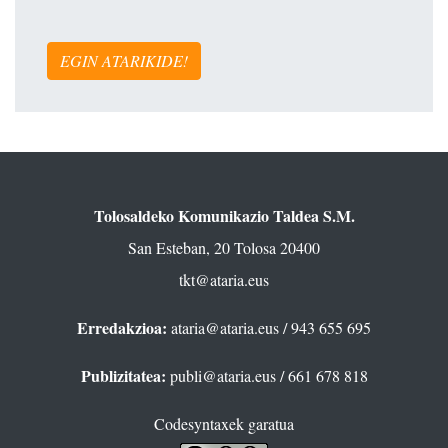
EGIN ATARIKIDE!
Tolosaldeko Komunikazio Taldea S.M.
San Esteban, 20 Tolosa 20400
tkt@ataria.eus
Erredakzioa:
ataria@ataria.eus
/ 943 655 695
Publizitatea:
publi@ataria.eus
/ 661 678 818
Codesyntaxek garatua