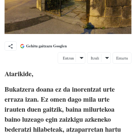
Gehitu gaitzazu Googlen
Entzun
Itzuli
Erraztu
Atarikide,
Bukatzera doana ez da inorentzat urte
erraza izan. Ez omen dago mila urte
irauten duen gaitzik, baina milurtekoa
baino luzeago egin zaizkigu azkeneko
bederatzi hilabeteak, atzaparretan hartu