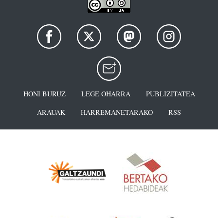
HONI BURUZ
LEGE OHARRA
PUBLIZITATEA
ARAUAK
HARREMANETARAKO
RSS