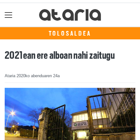
TOLOSALDEA
2021ean ere alboan nahi zaitugu
Ataria
2020ko abenduaren 24a