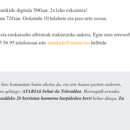
arikide digitala 50€tan, 2x1eko eskaintza!
in 72€tan. Ordaindu 10 hilabete eta jaso urte osoan.
 eta euskarazko albisteak irakurtzeko aukera. Egin zure erreser
5 56 95 telefonoan edo
atarikide@ataria.eus
helbide
bat: komunitate baten ahotsa da, eta urte hauen guztien ondoren,
ino gehiago:
ATARIAk behar du Tolosaldea
. Horregatik erronka
kualdeko 28 herrietan hamarna harpidedun berri
behar ditugu.
Zu