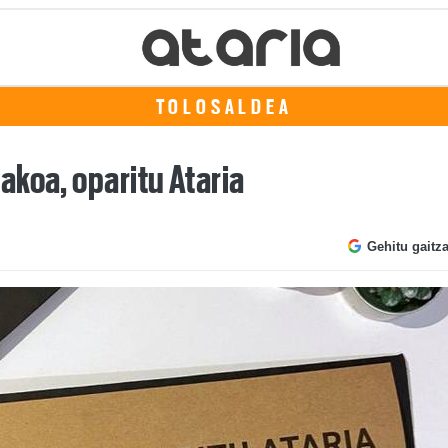
TOLOSALDEA
akoa, oparitu Ataria
Gehitu gaitz