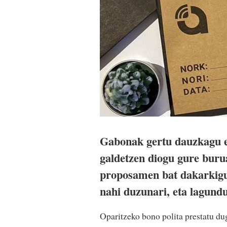
Gabonak gertu dauzkagu et
galdetzen diogu gure bur
proposamen bat dakarkigu
nahi duzunari, eta lagundu
Oparitzeko bono polita prestatu dug