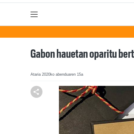
Gabon hauetan oparitu bert
Ataria
2020ko abenduaren 15a