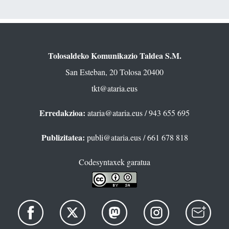
Tolosaldeko Komunikazio Taldea S.M.
San Esteban, 20 Tolosa 20400
tkt@ataria.eus
Erredakzioa:
ataria@ataria.eus
/ 943 655 695
Publizitatea:
publi@ataria.eus
/ 661 678 818
Codesyntaxek garatua