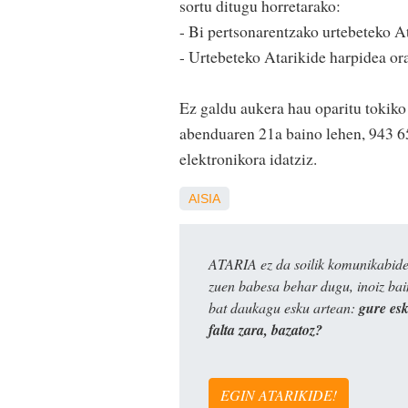
sortu ditugu horretarako:
- Bi pertsonarentzako urtebeteko At
- Urtebeteko Atarikide harpidea ora
Ez galdu aukera hau oparitu tokiko
abenduaren 21a baino lehen, 943 6
elektronikora idatziz.
AISIA
ATARIA ez da soilik komunikabide 
zuen babesa behar dugu, inoiz ba
bat daukagu esku artean:
gure es
falta zara, bazatoz?
EGIN ATARIKIDE!