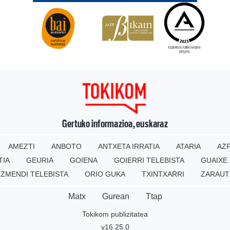
Gertuko informazioa, euskaraz
AMEZTI
ANBOTO
ANTXETA IRRATIA
ATARIA
AZP
TIA
GEURIA
GOIENA
GOIERRI TELEBISTA
GUAIXE
IZMENDI TELEBISTA
ORIO GUKA
TXINTXARRI
ZARAUT
Matx
Gurean
Ttap
Tokikom publizitatea
v16.25.0