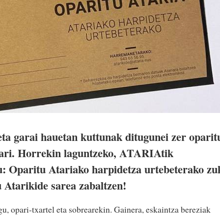
a garai hauetan kuttunak ditugunei zer oparit
uari. Horrekin laguntzeko, ATARIAtik
: Oparitu Atariako harpidetza urtebeterako zu
 Atarikide sarea zabaltzen!
u, opari-txartel eta sobrearekin. Gainera, eskaintza bereziak