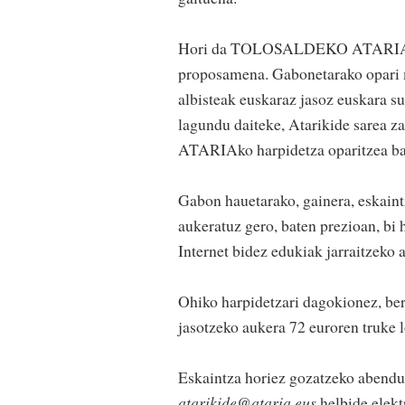
Hori da TOLOSALDEKO ATARIAk egu
proposamena. Gabonetarako opari
albisteak euskaraz jasoz euskara s
lagundu daiteke, Atarikide sarea z
ATARIAko harpidetza oparitzea b
Gabon hauetarako, gainera, eskaint
aukeratuz gero, baten prezioan, bi 
Internet bidez edukiak jarraitzeko 
Ohiko harpidetzari dagokionez, be
jasotzeko aukera 72 euroren truke l
Eskaintza horiez gozatzeko abendua
atarikide@ataria.eus
helbide elekt