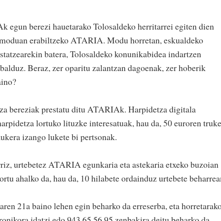
n berezi hauetarako Tolosaldeko herritarrei egiten dien
 moduan erabiltzeko ATARIA. Modu horretan, eskualdeko
ustatzearekin batera, Tolosaldeko konunikabidea indartzen
abalduz. Beraz, zer oparitu zalantzan dagoenak, zer hoberik
aino?
za bereziak prestatu ditu ATARIAk. Harpidetza digitala
harpidetza lortuko lituzke interesatuak, hau da, 50 euroren truk
aukera izango lukete bi pertsonak.
rriz, urtebetez ATARIA egunkaria eta astekaria etxeko buzoian
ortu ahalko da, hau da, 10 hilabete ordainduz urtebete beharrea
ren 21a baino lehen egin beharko da erreserba, eta horretarako
ronikora idatzi edo 943 65 56 95 zenbakira deitu beharko da.