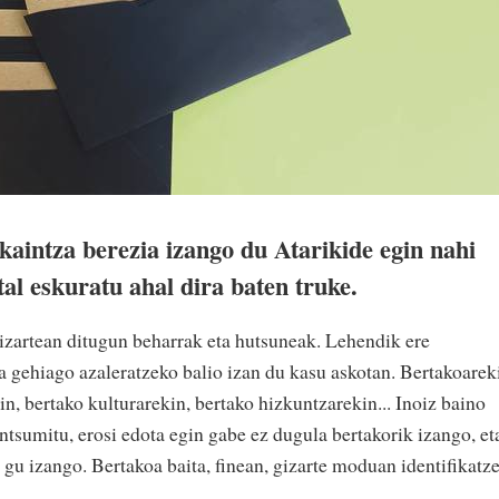
kaintza berezia izango du Atarikide egin nahi
tal eskuratu ahal dira baten truke.
izartean ditugun beharrak eta hutsuneak. Lehendik ere
a gehiago azaleratzeko balio izan du kasu askotan. Bertakoarek
in, bertako kulturarekin, bertako hizkuntzarekin... Inoiz baino
ntsumitu, erosi edota egin gabe ez dugula bertakorik izango, et
 gu izango. Bertakoa baita, finean, gizarte moduan identifikatz