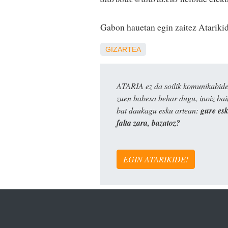
Gabon hauetan egin zaitez Atarikid
GIZARTEA
ATARIA ez da soilik komunikabide 
zuen babesa behar dugu, inoiz ba
bat daukagu esku artean:
gure es
falta zara, bazatoz?
EGIN ATARIKIDE!