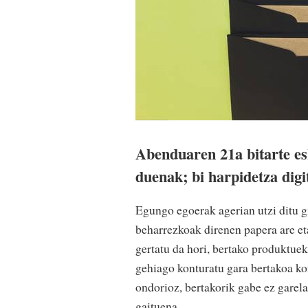
Abenduaren 21a bitarte es
duenak; bi harpidetza digi
Egungo egoerak agerian utzi ditu g
beharrezkoak direnen papera are et
gertatu da hori, bertako produktuek
gehiago konturatu gara bertakoa ko
ondorioz, bertakorik gabe ez garela
gaituena.