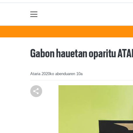
Gabon hauetan oparitu ATAR
Ataria
2020ko abenduaren 10a