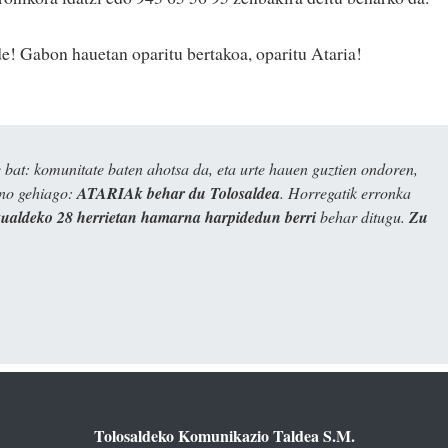
e! Gabon hauetan oparitu bertakoa, oparitu Ataria!
bat: komunitate baten ahotsa da, eta urte hauen guztien ondoren,
ino gehiago:
ATARIAk behar du Tolosaldea
. Horregatik erronka
kualdeko 28 herrietan hamarna harpidedun berri
behar ditugu.
Zu
Tolosaldeko Komunikazio Taldea S.M.