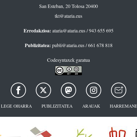
San Esteban, 20 Tolosa 20400
tkt@ataria.eus
Erredakzioa:
ataria@ataria.eus
/ 943 655 695
Publizitatea:
publi@ataria.eus
/ 661 678 818
Codesyntaxek garatua
LEGE OHARRA
PUBLIZITATEA
ARAUAK
HARREMANE