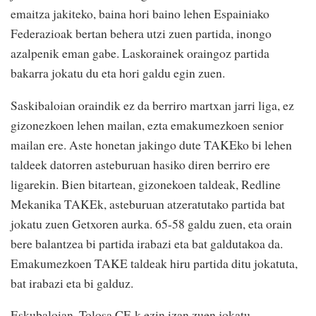
emaitza jakiteko, baina hori baino lehen Espainiako
Federazioak bertan behera utzi zuen partida, inongo
azalpenik eman gabe. Laskorainek oraingoz partida
bakarra jokatu du eta hori galdu egin zuen.
Saskibaloian oraindik ez da berriro martxan jarri liga, ez
gizonezkoen lehen mailan, ezta emakumezkoen senior
mailan ere. Aste honetan jakingo dute TAKEko bi lehen
taldeek datorren asteburuan hasiko diren berriro ere
ligarekin. Bien bitartean, gizonekoen taldeak, Redline
Mekanika TAKEk, asteburuan atzeratutako partida bat
jokatu zuen Getxoren aurka. 65-58 galdu zuen, eta orain
bere balantzea bi partida irabazi eta bat galdutakoa da.
Emakumezkoen TAKE taldeak hiru partida ditu jokatuta,
bat irabazi eta bi galduz.
Eskubaloian, Tolosa CF-k ezin izan zuen jokatu