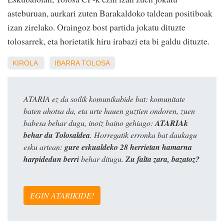
asteburuan, aurkari zuten Barakaldoko taldean positiboak
izan zirelako. Oraingoz bost partida jokatu dituzte
tolosarrek, eta horietatik hiru irabazi eta bi galdu dituzte.
KIROLA
IBARRA
TOLOSA
ATARIA ez da soilik komunikabide bat: komunitate
baten ahotsa da, eta urte hauen guztien ondoren, zuen
babesa behar dugu, inoiz baino gehiago:
ATARIAk
behar du Tolosaldea
. Horregatik erronka bat daukagu
esku artean:
gure eskualdeko 28 herrietan hamarna
harpidedun berri
behar ditugu.
Zu falta zara, bazatoz?
EGIN ATARIKIDE!