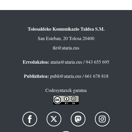
Tolosaldeko Komunikazio Taldea S.M.
San Esteban, 20 Tolosa 20400
tkt@ataria.eus
Erredakzioa:
ataria@ataria.eus
/ 943 655 695
Publizitatea:
publi@ataria.eus
/ 661 678 818
Codesyntaxek garatua