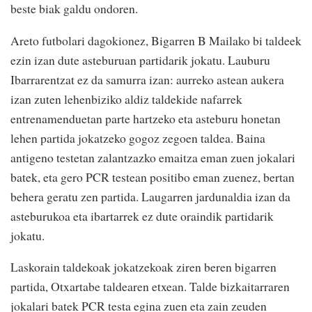
beste biak galdu ondoren.
Areto futbolari dagokionez, Bigarren B Mailako bi taldeek
ezin izan dute asteburuan partidarik jokatu. Lauburu
Ibarrarentzat ez da samurra izan: aurreko astean aukera
izan zuten lehenbiziko aldiz taldekide nafarrek
entrenamenduetan parte hartzeko eta asteburu honetan
lehen partida jokatzeko gogoz zegoen taldea. Baina
antigeno testetan zalantzazko emaitza eman zuen jokalari
batek, eta gero PCR testean positibo eman zuenez, bertan
behera geratu zen partida. Laugarren jardunaldia izan da
asteburukoa eta ibartarrek ez dute oraindik partidarik
jokatu.
Laskorain taldekoak jokatzekoak ziren beren bigarren
partida, Otxartabe taldearen etxean. Talde bizkaitarraren
jokalari batek PCR testa egina zuen eta zain zeuden