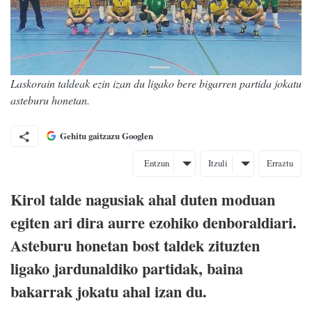
Laskorain taldeak ezin izan du ligako bere bigarren partida jokatu
asteburu honetan.
Gehitu gaitzazu Googlen
Entzun
Itzuli
Erraztu
Kirol talde nagusiak ahal duten moduan
egiten ari dira aurre ezohiko denboraldiari.
Asteburu honetan bost taldek zituzten
ligako jardunaldiko partidak, baina
bakarrak jokatu ahal izan du.