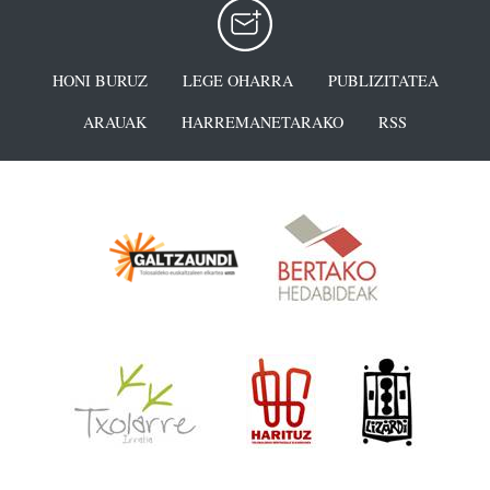
HONI BURUZ
LEGE OHARRA
PUBLIZITATEA
ARAUAK
HARREMANETARAKO
RSS