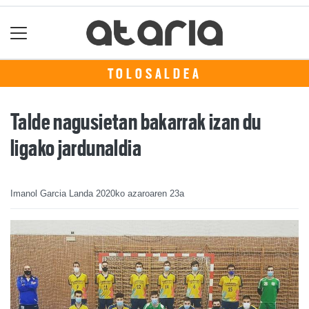
TOLOSALDEA
Talde nagusietan bakarrak izan du
ligako jardunaldia
Imanol Garcia Landa
2020ko azaroaren 23a