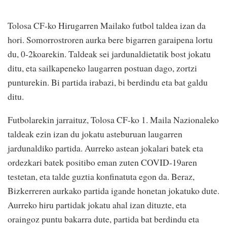
Tolosa CF-ko Hirugarren Mailako futbol taldea izan da
hori. Somorrostroren aurka bere bigarren garaipena lortu
du, 0-2koarekin. Taldeak sei jardunaldietatik bost jokatu
ditu, eta sailkapeneko laugarren postuan dago, zortzi
punturekin. Bi partida irabazi, bi berdindu eta bat galdu
ditu.
Futbolarekin jarraituz, Tolosa CF-ko 1. Maila Nazionaleko
taldeak ezin izan du jokatu asteburuan laugarren
jardunaldiko partida. Aurreko astean jokalari batek eta
ordezkari batek positibo eman zuten COVID-19aren
testetan, eta talde guztia konfinatuta egon da. Beraz,
Bizkerreren aurkako partida igande honetan jokatuko dute.
Aurreko hiru partidak jokatu ahal izan dituzte, eta
oraingoz puntu bakarra dute, partida bat berdindu eta