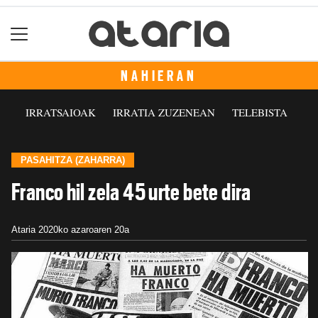
NAHIERAN
IRRATSAIOAK
IRRATIA ZUZENEAN
TELEBISTA
PASAHITZA (ZAHARRA)
Franco hil zela 45 urte bete dira
Ataria
2020ko azaroaren 20a