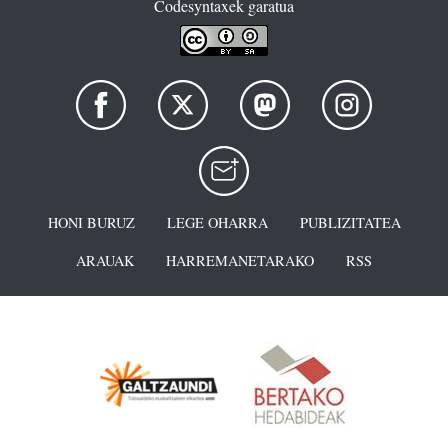
Codesyntaxek garatua
HONI BURUZ
LEGE OHARRA
PUBLIZITATEA
ARAUAK
HARREMANETARAKO
RSS