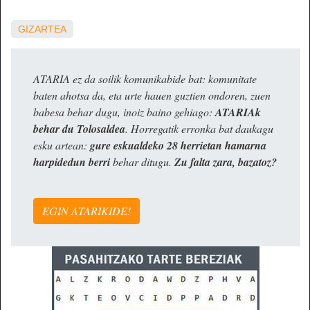
GIZARTEA
ATARIA ez da soilik komunikabide bat: komunitate
baten ahotsa da, eta urte hauen guztien ondoren, zuen
babesa behar dugu, inoiz baino gehiago:
ATARIAk
behar du Tolosaldea
. Horregatik erronka bat daukagu
esku artean:
gure eskualdeko 28 herrietan hamarna
harpidedun berri
behar ditugu.
Zu falta zara, bazatoz?
EGIN ATARIKIDE!