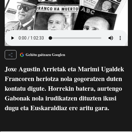
Gehitu gaitzazu Googlen
Joxe Agustin Arrietak eta Marimi Ugaldek
Francoren heriotza nola gogoratzen duten
kontatu digute. Horrekin batera, aurtengo
Gabonak nola irudikatzen dituzten ikusi
dugu eta Euskaraldiaz ere aritu gara.