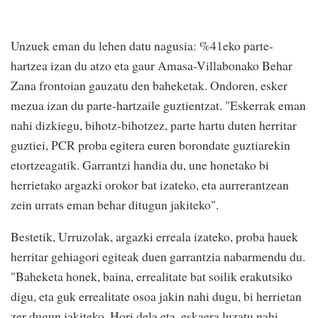
Unzuek eman du lehen datu nagusia: %41eko parte-
hartzea izan du atzo eta gaur Amasa-Villabonako Behar
Zana frontoian gauzatu den baheketak. Ondoren, esker
mezua izan du parte-hartzaile guztientzat. "Eskerrak eman
nahi dizkiegu, bihotz-bihotzez, parte hartu duten herritar
guztiei, PCR proba egitera euren borondate guztiarekin
etortzeagatik. Garrantzi handia du, une honetako bi
herrietako argazki orokor bat izateko, eta aurrerantzean
zein urrats eman behar ditugun jakiteko".
Bestetik, Urruzolak, argazki erreala izateko, proba hauek
herritar gehiagori egiteak duen garrantzia nabarmendu du.
"Baheketa honek, baina, errealitate bat soilik erakutsiko
digu, eta guk errealitate osoa jakin nahi dugu, bi herrietan
zer dugun jakiteko. Hori dela eta, eskaera luzatu nahi