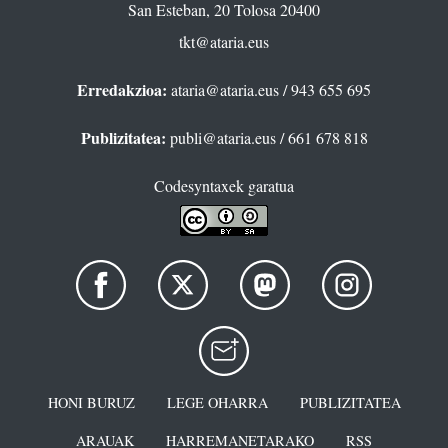
San Esteban, 20 Tolosa 20400
tkt@ataria.eus
Erredakzioa:
ataria@ataria.eus
/ 943 655 695
Publizitatea:
publi@ataria.eus
/ 661 678 818
Codesyntaxek garatua
HONI BURUZ
LEGE OHARRA
PUBLIZITATEA
ARAUAK
HARREMANETARAKO
RSS