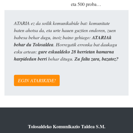
eta 500 proba…
ATARIA ez da soilik komunikabide bat: komunitate
baten ahotsa da, eta urte hauen guztien ondoren, zuen
babesa behar dugu, inoiz baino gehiago:
ATARIAk
behar du Tolosaldea
. Horregatik erronka bat daukagu
esku artean:
gure eskualdeko 28 herrietan hamarna
harpidedun berri
behar ditugu.
Zu falta zara, bazatoz?
EGIN ATARIKIDE!
Tolosaldeko Komunikazio Taldea S.M.