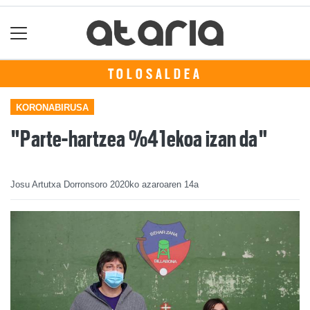
TOLOSALDEA
KORONABIRUSA
"Parte-hartzea %41ekoa izan da"
Josu Artutxa Dorronsoro
2020ko azaroaren 14a