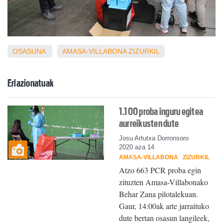
OSASUNA
AMASA-VILLABONA
ZIZURKIL
Erlazionatuak
1.100 proba inguru egitea
aurreikusten dute
Josu Artutxa Dorronsoro
2020 aza 14
AMASA-VILLABONA
ZIZURKIL
Atzo 663 PCR proba egin
zituzten Amasa-Villabonako
Behar Zana pilotalekuan.
Gaur, 14:00ak arte jarraituko
dute bertan osasun langileek,