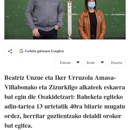
Gehitu gaitzazu Googlen
Entzun
Itzuli
Erraztu
Beatriz Unzue eta Iker Urruzola Amasa-
Villabonako eta Zizurkilgo alkateek eskaera
bat egin die Osakidetzari: Baheketa egiteko
adin-tartea 13 urtetatik 40ra bitarte mugatu
ordez, herritar guztientzako deialdi orokor
bat egitea.