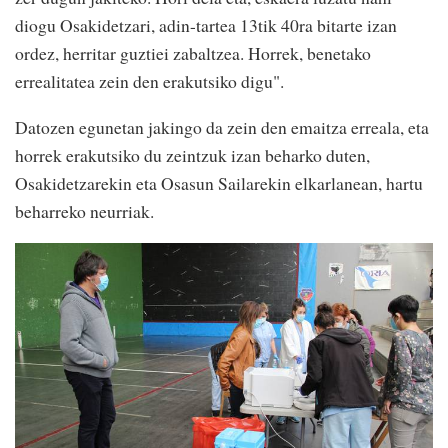
diogu Osakidetzari, adin-tartea 13tik 40ra bitarte izan
ordez, herritar guztiei zabaltzea. Horrek, benetako
errealitatea zein den erakutsiko digu".
Datozen egunetan jakingo da zein den emaitza erreala, eta
horrek erakutsiko du zeintzuk izan beharko duten,
Osakidetzarekin eta Osasun Sailarekin elkarlanean, hartu
beharreko neurriak.