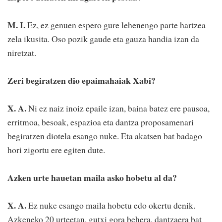
M. I.
Ez, ez genuen espero gure lehenengo parte hartzea
zela ikusita. Oso pozik gaude eta gauza handia izan da
niretzat.
Zeri begiratzen dio epaimahaiak Xabi?
X. A.
Ni ez naiz inoiz epaile izan, baina batez ere pausoa,
erritmoa, besoak, espazioa eta dantza proposamenari
begiratzen diotela esango nuke. Eta akatsen bat badago
hori zigortu ere egiten dute.
Azken urte hauetan maila asko hobetu al da?
X. A.
Ez nuke esango maila hobetu edo okertu denik.
Azkeneko 20 urteetan, gutxi gora behera, dantzaera bat