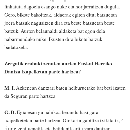
finkatuta dagoela esango nuke eta hor jarraitzen dugula.
Gero, bikote bakoitzak, aldaerak egiten ditu; batzuetan
joera batzuk nagusitzen dira eta beste batzuetan beste
batzuk. Aurten belaunaldi aldaketa bat egon dela
nabarmenduko nuke. Ikusten dira bikote batzuk
badatozela.
Zergatik erabaki zenuten aurten Euskal Herriko
Dantza txapelketan parte hartzea?
M. I.
Azkenean dantzari baten helburuetako bat beti izaten
da Seguran parte hartzea.
G. D.
Egia esan gu nahikoa berandu hasi gara
txapelketetan parte hartzen. Oinkarin gabiltza txikitatik, 4-
5 urte genituenetik, eta betidanik aritu gara dantzan.