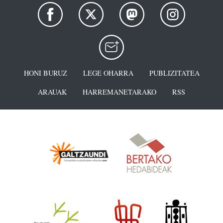
HONI BURUZ
LEGE OHARRA
PUBLIZITATEA
ARAUAK
HARREMANETARAKO
RSS