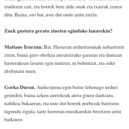
iruditzen zait, eta horrek bere alde onak eta txarrak izaten
ditu. Baina, oro har, uste dut ondo aritu zirela.
Zuek gustura geratu zineten egindako lanarekin?
Maitane Irurzun.
Bai. Hasieran urduritasunak nabaritzen
ziren, baina gero oholtza ateratzerako garaian eta dantzan
hasterakoan lasaitu egin nintzen, ni behintzat, eta asko
disfrutatu nuen.
Gorka Duran.
Aurkezpena egin baino lehenago urduri
geunden, baina azken aurrekoak atera ginen dantzara,
nahikoa bukaeran, eta uste dut horrek nerbioak baretzen
lagundu zigula, tarte horretan musikarekin berotzen aritu
baikinen.