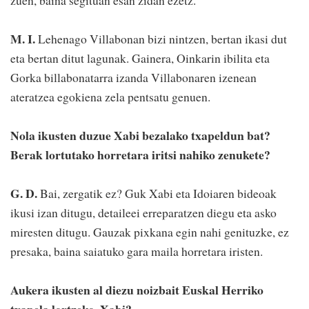
M. I.
Lehenago Villabonan bizi nintzen, bertan ikasi dut
eta bertan ditut lagunak. Gainera, Oinkarin ibilita eta
Gorka billabonatarra izanda Villabonaren izenean
ateratzea egokiena zela pentsatu genuen.
Nola ikusten duzue Xabi bezalako txapeldun bat?
Berak lortutako horretara iritsi nahiko zenukete?
G. D.
Bai, zergatik ez? Guk Xabi eta Idoiaren bideoak
ikusi izan ditugu, detaileei erreparatzen diegu eta asko
miresten ditugu. Gauzak pixkana egin nahi genituzke, ez
presaka, baina saiatuko gara maila horretara iristen.
Aukera ikusten al diezu noizbait Euskal Herriko
txapela lortzeko, Xabi?