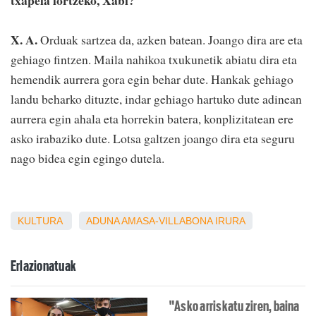
X. A.
Orduak sartzea da, azken batean. Joango dira are eta
gehiago fintzen. Maila nahikoa txukunetik abiatu dira eta
hemendik aurrera gora egin behar dute. Hankak gehiago
landu beharko dituzte, indar gehiago hartuko dute adinean
aurrera egin ahala eta horrekin batera, konplizitatean ere
asko irabaziko dute. Lotsa galtzen joango dira eta seguru
nago bidea egin egingo dutela.
KULTURA
ADUNA
AMASA-VILLABONA
IRURA
Erlazionatuak
"Asko arriskatu ziren, baina