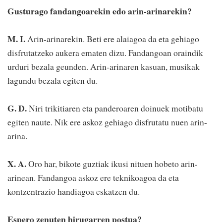
Gusturago fandangoarekin edo arin-arinarekin?
M. I.
Arin-arinarekin. Beti ere alaiagoa da eta gehiago
disfrutatzeko aukera ematen dizu. Fandangoan oraindik
urduri bezala geunden. Arin-arinaren kasuan, musikak
lagundu bezala egiten du.
G. D.
Niri trikitiaren eta panderoaren doinuek motibatu
egiten naute. Nik ere askoz gehiago disfrutatu nuen arin-
arina.
X. A.
Oro har, bikote guztiak ikusi nituen hobeto arin-
arinean. Fandangoa askoz ere teknikoagoa da eta
kontzentrazio handiagoa eskatzen du.
Espero zenuten hirugarren postua?