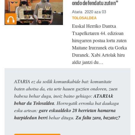
ondo defendatu zuten"
Ataria
2020 aza 03
TOLOSALDEA
Euskal Herriko Dantxa
Txapelketaren 44. edizioan
hirugarren postua lortu zuten
Maitane Irurzunek eta Gorka
Duranek. Xabi Artolak hiru
aldiz jantzi du…
ATARIA ez da soilik komunikabide bat: komunitate
baten ahotsa da, eta urte hauen guztien ondoren, zuen
babesa behar dugu, inoiz baino gehiago:
ATARIAk
behar du Tolosaldea
. Horregatik erronka bat daukagu
esku artean:
gure eskualdeko 28 herrietan hamarna
harpidedun berri
behar ditugu.
Zu falta zara, bazatoz?