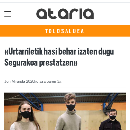
TOLOSALDEA
«Urtarriletik hasi behar izaten dugu
Segurakoa prestatzen»
Jon Miranda
2020ko azaroaren 3a