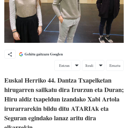
Gehitu gaitzazu Googlen
Entzun
Itzuli
Erraztu
Euskal Herriko 44. Dantza Txapelketan
hirugarren sailkatu dira Irurzun eta Duran;
Hiru aldiz txapeldun izandako Xabi Artola
irurarrarekin bildu ditu ATARIAk eta
Seguran egindako lanaz aritu dira
elkarrekin.