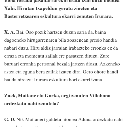
Xabi. Hirutan txapeldun geratu zineten eta
Basterretxearen eskultura ekarri zenuten Irurara.
X. A.
Bai. Oso pozik hartzen duzun saria da, baina
dagoeneko hirugarrenaren bila zoazenean presio handia
nabari duzu. Hiru aldiz jarraian irabazteko erronka ez da
erraza eta momentu zailak ere pasatzen dituzu. Zure
buruari erronka pertsonal bezala jartzen diozu. Azkeneko
astea eta eguna bera zailak izaten dira. Gero ohore handi
bat da niretzat Irurara eskultura hori ekarri izana.
Zuek, Maitane eta Gorka, argi zenuten Villabona
ordezkatu nahi zenutela?
G. D.
Nik Maitaneri galdetu nion ea Aduna ordezkatu nahi
zuen, baina segituan esan zidan ezetz.