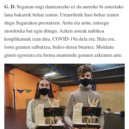
G. D.
Seguran ongi dantzatzeko ez da aurreko bi asteetako
lana bakarrik behar izaten. Urtarriletik hasi behar izaten
dugu Segurakoa prestatzen. Aritu eta aritu, entsegu
mordoxka bat egin ditugu. Azken asteak nahikoa
konplikatuak izan dira, COVID-19a dela eta. Hala ere,
lortu genuen salbatzea, bideo-deien bitartez. Moldatu
ginen egoerara eta forma mantendu genuen azkenera arte.