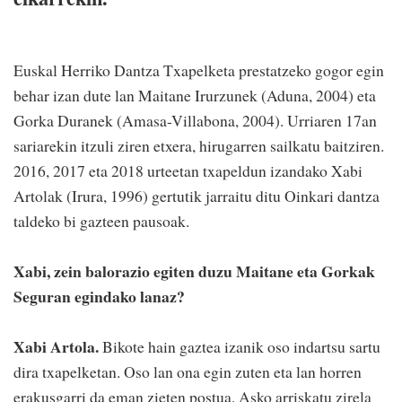
Euskal Herriko Dantza Txapelketa prestatzeko gogor egin
behar izan dute lan Maitane Irurzunek (Aduna, 2004) eta
Gorka Duranek (Amasa-Villabona, 2004). Urriaren 17an
sariarekin itzuli ziren etxera, hirugarren sailkatu baitziren.
2016, 2017 eta 2018 urteetan txapeldun izandako Xabi
Artolak (Irura, 1996) gertutik jarraitu ditu Oinkari dantza
taldeko bi gazteen pausoak.
Xabi, zein balorazio egiten duzu Maitane eta Gorkak
Seguran egindako lanaz?
Xabi Artola.
Bikote hain gaztea izanik oso indartsu sartu
dira txapelketan. Oso lan ona egin zuten eta lan horren
erakusgarri da eman zieten postua. Asko arriskatu zirela