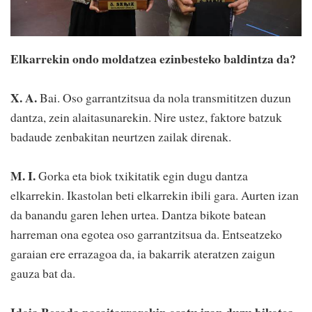
Elkarrekin ondo moldatzea ezinbesteko baldintza da?
X. A.
Bai. Oso garrantzitsua da nola transmititzen duzun
dantza, zein alaitasunarekin. Nire ustez, faktore batzuk
badaude zenbakitan neurtzen zailak direnak.
M. I.
Gorka eta biok txikitatik egin dugu dantza
elkarrekin. Ikastolan beti elkarrekin ibili gara. Aurten izan
da banandu garen lehen urtea. Dantza bikote batean
harreman ona egotea oso garrantzitsua da. Entseatzeko
garaian ere errazagoa da, ia bakarrik ateratzen zaigun
gauza bat da.
Idoia Besada pasaitarrarekin osatu izan duzu bikotea