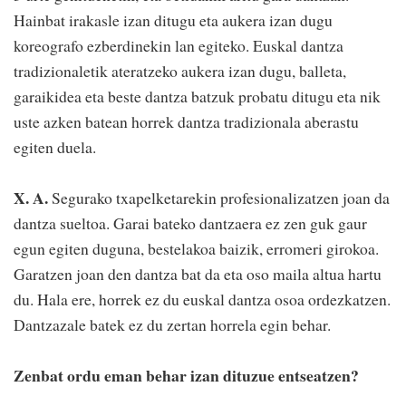
Hainbat irakasle izan ditugu eta aukera izan dugu
koreografo ezberdinekin lan egiteko. Euskal dantza
tradizionaletik ateratzeko aukera izan dugu, balleta,
garaikidea eta beste dantza batzuk probatu ditugu eta nik
uste azken batean horrek dantza tradizionala aberastu
egiten duela.
X. A.
Segurako txapelketarekin profesionalizatzen joan da
dantza sueltoa. Garai bateko dantzaera ez zen guk gaur
egun egiten duguna, bestelakoa baizik, erromeri girokoa.
Garatzen joan den dantza bat da eta oso maila altua hartu
du. Hala ere, horrek ez du euskal dantza osoa ordezkatzen.
Dantzazale batek ez du zertan horrela egin behar.
Zenbat ordu eman behar izan dituzue entseatzen?