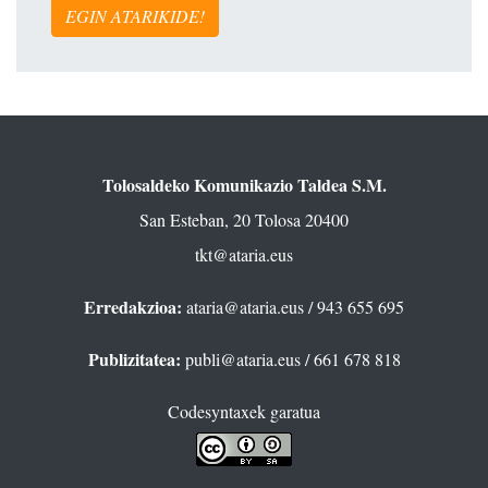
EGIN ATARIKIDE!
Tolosaldeko Komunikazio Taldea S.M.
San Esteban, 20 Tolosa 20400
tkt@ataria.eus
Erredakzioa:
ataria@ataria.eus
/ 943 655 695
Publizitatea:
publi@ataria.eus
/ 661 678 818
Codesyntaxek garatua