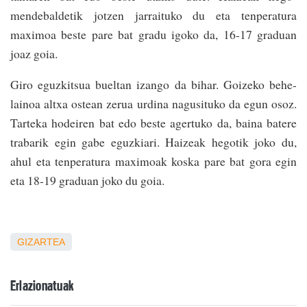
mendebaldetik jotzen jarraituko du eta tenperatura
maximoa beste pare bat gradu igoko da, 16-17 graduan
joaz goia.
Giro eguzkitsua bueltan izango da bihar. Goizeko behe-
lainoa altxa ostean zerua urdina nagusituko da egun osoz.
Tarteka hodeiren bat edo beste agertuko da, baina batere
trabarik egin gabe eguzkiari. Haizeak hegotik joko du,
ahul eta tenperatura maximoak koska pare bat gora egin
eta 18-19 graduan joko du goia.
GIZARTEA
Erlazionatuak