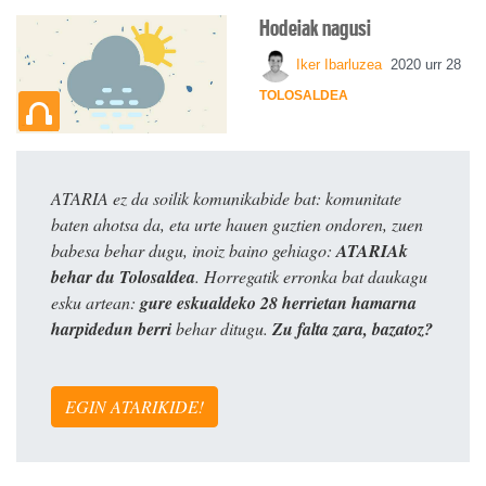
Hodeiak nagusi
Iker Ibarluzea
2020 urr 28
TOLOSALDEA
ATARIA ez da soilik komunikabide bat: komunitate
baten ahotsa da, eta urte hauen guztien ondoren, zuen
babesa behar dugu, inoiz baino gehiago:
ATARIAk
behar du Tolosaldea
. Horregatik erronka bat daukagu
esku artean:
gure eskualdeko 28 herrietan hamarna
harpidedun berri
behar ditugu.
Zu falta zara, bazatoz?
EGIN ATARIKIDE!