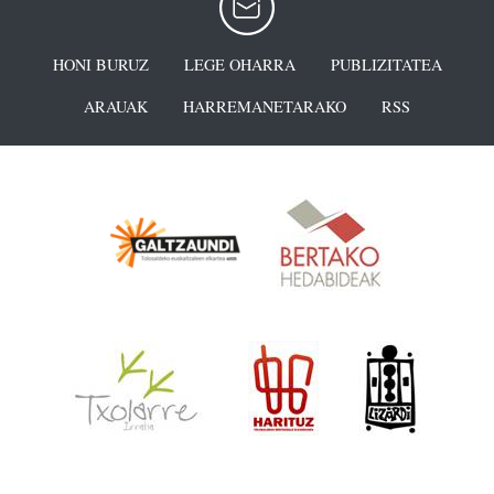
HONI BURUZ
LEGE OHARRA
PUBLIZITATEA
ARAUAK
HARREMANETARAKO
RSS