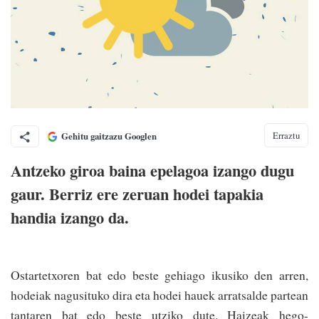
Erraztu
Gehitu gaitzazu Googlen
Antzeko giroa baina epelagoa izango dugu
gaur. Berriz ere zeruan hodei tapakia
handia izango da.
Ostartetxoren bat edo beste gehiago ikusiko den arren,
hodeiak nagusituko dira eta hodei hauek arratsalde partean
tantaren bat edo beste utziko dute. Haizeak hego-