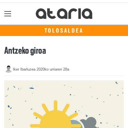
TOLOSALDEA
Antzeko giroa
Iker Ibarluzea
2020ko urriaren 28a