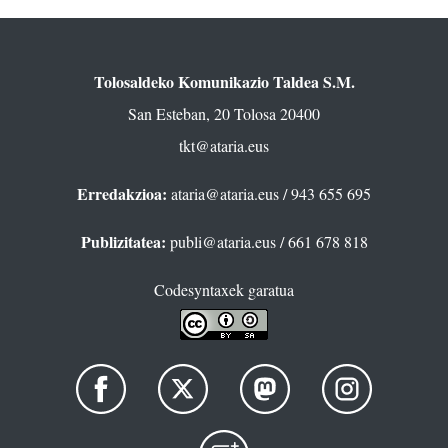
Tolosaldeko Komunikazio Taldea S.M.
San Esteban, 20 Tolosa 20400
tkt@ataria.eus
Erredakzioa:
ataria@ataria.eus
/ 943 655 695
Publizitatea:
publi@ataria.eus
/ 661 678 818
Codesyntaxek garatua