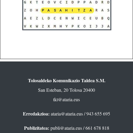
Tolosaldeko Komunikazio Taldea S.M.
San Esteban, 20 Tolosa 20400
tkt@ataria.eus
Erredakzioa:
ataria@ataria.eus
/ 943 655 695
Publizitatea:
publi@ataria.eus
/ 661 678 818