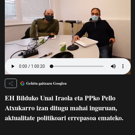
Gehitu gaitzazu Googlen
EH Bilduko Unai Iraola eta PPko Pello
Atxukarro izan ditugu mahai inguruan,
aktualitate politikoari errepasoa emateko.