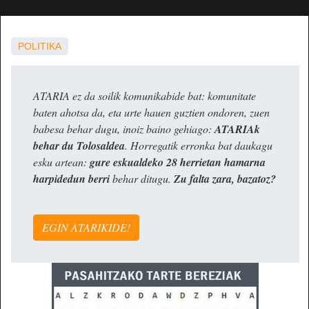
POLITIKA
ATARIA ez da soilik komunikabide bat: komunitate
baten ahotsa da, eta urte hauen guztien ondoren, zuen
babesa behar dugu, inoiz baino gehiago:
ATARIAk
behar du Tolosaldea
. Horregatik erronka bat daukagu
esku artean:
gure eskualdeko 28 herrietan hamarna
harpidedun berri
behar ditugu.
Zu falta zara, bazatoz?
EGIN ATARIKIDE!