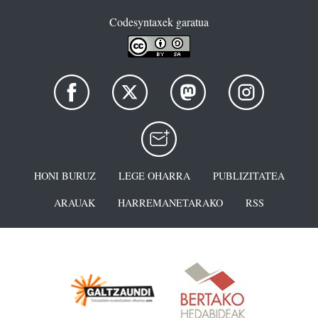
Codesyntaxek garatua
HONI BURUZ
LEGE OHARRA
PUBLIZITATEA
ARAUAK
HARREMANETARAKO
RSS