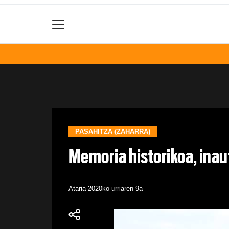
PASAHITZA (ZAHARRA)
Memoria historikoa, inau
Ataria
2020ko urriaren 9a