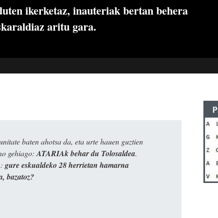
duten ikerketaz, inauteriak bertan behera
karaldiaz aritu gara.
itate baten ahotsa da, eta urte hauen guztien
ino gehiago:
ATARIAk behar du Tolosaldea
.
n:
gure eskualdeko 28 herrietan hamarna
a, bazatoz?