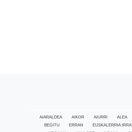
AIARALDEA
AIKOR
AIURRI
ALEA
BEGITU
ERRAN
EUSKALERRIA IRRA