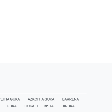
EITIA GUKA
AZKOITIA GUKA
BARRENA
GUKA
GUKA TELEBISTA
HIRUKA