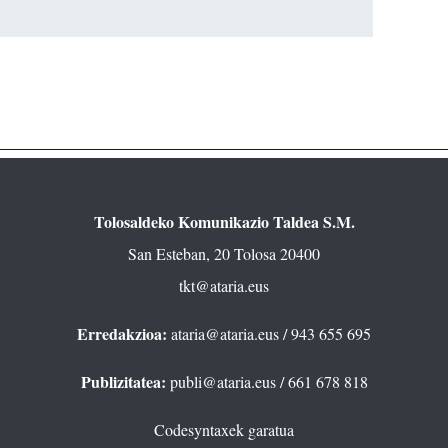
Tolosaldeko Komunikazio Taldea S.M.
San Esteban, 20 Tolosa 20400
tkt@ataria.eus
Erredakzioa:
ataria@ataria.eus
/ 943 655 695
Publizitatea:
publi@ataria.eus
/ 661 678 818
Codesyntaxek garatua