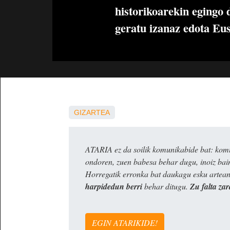
historikoarekin egingo 
geratu izanaz edota Eus
GIZARTEA
ATARIA ez da soilik komunikabide bat: komun
ondoren, zuen babesa behar dugu, inoiz ba
Horregatik erronka bat daukagu esku artea
harpidedun berri
behar ditugu.
Zu falta zar
EGIN ATARIKIDE!