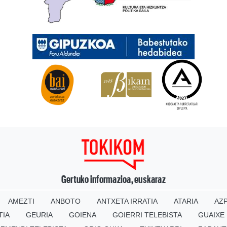
Gertuko informazioa, euskaraz
AMEZTI
ANBOTO
ANTXETA IRRATIA
ATARIA
AZP
TIA
GEURIA
GOIENA
GOIERRI TELEBISTA
GUAIXE