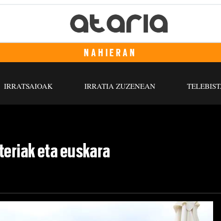
NAHIERAN
IRRATSAIOAK
IRRATIA ZUZENEAN
TELEBIST
teriak eta euskara