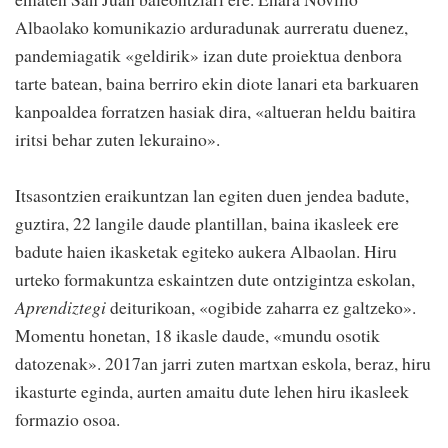
Albaolako komunikazio arduradunak aurreratu duenez,
pandemiagatik «geldirik» izan dute proiektua denbora
tarte batean, baina berriro ekin diote lanari eta barkuaren
kanpoaldea forratzen hasiak dira, «altueran heldu baitira
iritsi behar zuten lekuraino».
Itsasontzien eraikuntzan lan egiten duen jendea badute,
guztira, 22 langile daude plantillan, baina ikasleek ere
badute haien ikasketak egiteko aukera Albaolan. Hiru
urteko formakuntza eskaintzen dute ontzigintza eskolan,
Aprendiztegi
deiturikoan, «ogibide zaharra ez galtzeko».
Momentu honetan, 18 ikasle daude, «mundu osotik
datozenak». 2017an jarri zuten martxan eskola, beraz, hiru
ikasturte eginda, aurten amaitu dute lehen hiru ikasleek
formazio osoa.