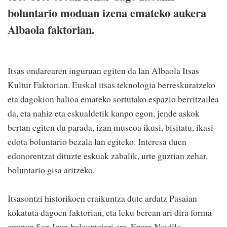
boluntario moduan izena emateko aukera
Albaola faktorian.
Itsas ondarearen inguruan egiten da lan Albaola Itsas
Kultur Faktorian. Euskal itsas teknologia berreskuratzeko
eta dagokion balioa emateko sortutako espazio berritzailea
da, eta nahiz eta eskualdetik kanpo egon, jende askok
bertan egiten du parada, izan museoa ikusi, bisitatu, ikasi
edota boluntario bezala lan egiteko. Interesa duen
edonorentzat dituzte eskuak zabalik, urte guztian zehar,
boluntario gisa aritzeko.
Itsasontzi historikoen eraikuntza dute ardatz Pasaian
kokatuta dagoen faktorian, eta leku berean ari dira forma
ematen San Juan baleontziari ere. Enara Novillo