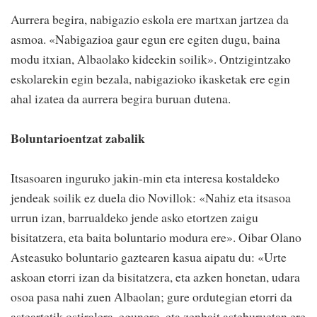
Aurrera begira, nabigazio eskola ere martxan jartzea da
asmoa. «Nabigazioa gaur egun ere egiten dugu, baina
modu itxian, Albaolako kideekin soilik». Ontzigintzako
eskolarekin egin bezala, nabigazioko ikasketak ere egin
ahal izatea da aurrera begira buruan dutena.
Boluntarioentzat zabalik
Itsasoaren inguruko jakin-min eta interesa kostaldeko
jendeak soilik ez duela dio Novillok: «Nahiz eta itsasoa
urrun izan, barrualdeko jende asko etortzen zaigu
bisitatzera, eta baita boluntario modura ere». Oibar Olano
Asteasuko boluntario gaztearen kasua aipatu du: «Urte
askoan etorri izan da bisitatzera, eta azken honetan, udara
osoa pasa nahi zuen Albaolan; gure ordutegian etorri da
asteartetik ostiralera, egunero, eta zenbait asteburuetan ere