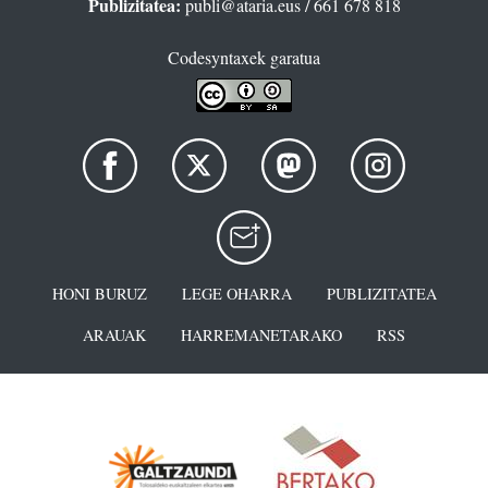
Publizitatea:
publi@ataria.eus
/ 661 678 818
Codesyntaxek garatua
HONI BURUZ
LEGE OHARRA
PUBLIZITATEA
ARAUAK
HARREMANETARAKO
RSS