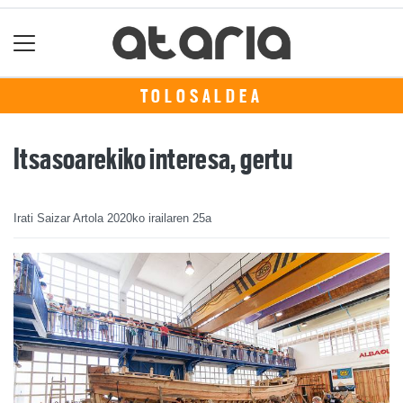
TOLOSALDEA
Itsasoarekiko interesa, gertu
Irati Saizar Artola
2020ko irailaren 25a