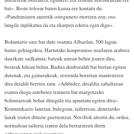
bai». Beste tolosar baten kasua ere kontatu du.
«Pandemiaren aurretik ostegunero etortzen zen; oso
langile inplikatua da eta ekarpen ederra egin digu».
Boluntario sare bat dute osatuta Albaolan, 500 lagun
baino gehiagokoa. Hartutako konpromiso mailaren arabera
dauzkate sailkatuta: batzuk astean behin joaten dira,
besteak hilean behin. Badira denboraldi bat bertan egiten
dutenak, eta gainerakoak, zerrenda horretan mantentzen
dira deialdi berrien zain. «Adibidez, deialdia zabaltzean
esaten diegu astebetez traineru bat margotzeko
boluntarioak behar ditugula eta apuntatu egiten dira».
Komunikazio lanetan, bulegoan, tailerrean, denetariko
lanak izaten dituzte guztientzat. Novillok aitortu du, ordea,
normalean tailerra izaten dela bertaratzen diren
gehienentzat erakargarriena.