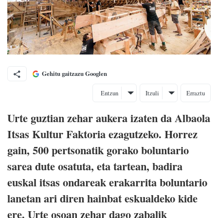
Gehitu gaitzazu Googlen
Entzun
Itzuli
Erraztu
Urte guztian zehar aukera izaten da Albaola
Itsas Kultur Faktoria ezagutzeko. Horrez
gain, 500 pertsonatik gorako boluntario
sarea dute osatuta, eta tartean, badira
euskal itsas ondareak erakarrita boluntario
lanetan ari diren hainbat eskualdeko kide
ere. Urte osoan zehar dago zabalik