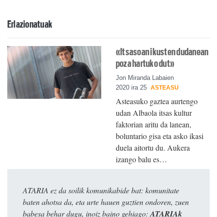
Erlazionatuak
«Itsasoan ikusten dudanean
poza hartuko dut»
Jon Miranda Labaien
2020 ira 25
ASTEASU
Asteasuko gaztea aurtengo
udan Albaola itsas kultur
faktorian aritu da lanean,
boluntario gisa eta asko ikasi
duela aitortu du. Aukera
izango balu es…
ATARIA ez da soilik komunikabide bat: komunitate
baten ahotsa da, eta urte hauen guztien ondoren, zuen
babesa behar dugu, inoiz baino gehiago:
ATARIAk