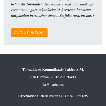
behar du Tolosaldea
. Horregatik erronka bat daukagu
esku artean:
gure eskualdeko 28 herrietan hamarna
harpidedun berri
behar ditugu.
Zu falta zara, bazatoz?
EGIN ATARIKIDE!
Tolosaldeko Komunikazio Taldea S.M.
San Esteban, 20 Tolosa 20400
tkt@ataria.eus
Erredakzioa:
ataria@ataria.eus
/ 943 655 695