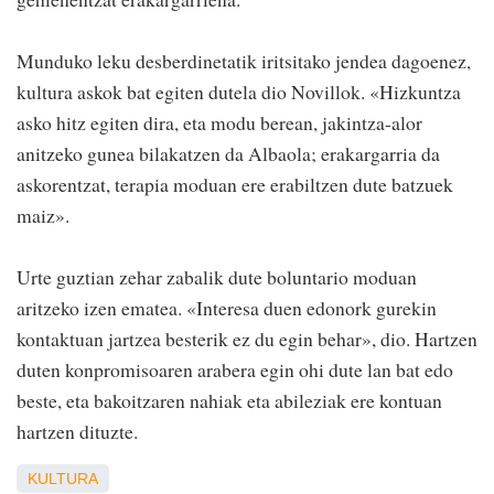
Munduko leku desberdinetatik iritsitako jendea dagoenez,
kultura askok bat egiten dutela dio Novillok. «Hizkuntza
asko hitz egiten dira, eta modu berean, jakintza-alor
anitzeko gunea bilakatzen da Albaola; erakargarria da
askorentzat, terapia moduan ere erabiltzen dute batzuek
maiz».
Urte guztian zehar zabalik dute boluntario moduan
aritzeko izen ematea. «Interesa duen edonork gurekin
kontaktuan jartzea besterik ez du egin behar», dio. Hartzen
duten konpromisoaren arabera egin ohi dute lan bat edo
beste, eta bakoitzaren nahiak eta abileziak ere kontuan
hartzen dituzte.
KULTURA