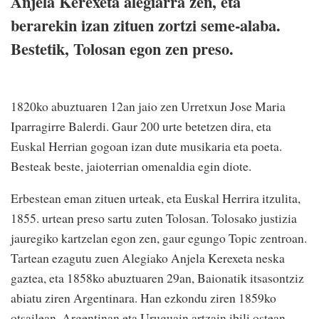
Anjela Kerexeta alegiarra zen, eta
berarekin izan zituen zortzi seme-alaba.
Bestetik, Tolosan egon zen preso.
1820ko abuztuaren 12an jaio zen Urretxun Jose Maria
Iparragirre Balerdi. Gaur 200 urte betetzen dira, eta
Euskal Herrian gogoan izan dute musikaria eta poeta.
Besteak beste, jaioterrian omenaldia egin diote.
Erbestean eman zituen urteak, eta Euskal Herrira itzulita,
1855. urtean preso sartu zuten Tolosan. Tolosako justizia
jauregiko kartzelan egon zen, gaur egungo Topic zentroan.
Tartean ezagutu zuen Alegiako Anjela Kerexeta neska
gaztea, eta 1858ko abuztuaren 29an, Baionatik itsasontziz
abiatu ziren Argentinara. Han ezkondu ziren 1859ko
otsailean. Argentinan eta Uruguain artzain ibili ostean,