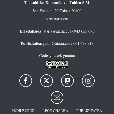
Tolosaldeko Komunikazio Taldea S.M.
San Esteban, 20 Tolosa 20400
tkt@ataria.eus
Erredakzioa:
ataria@ataria.eus
/ 943 655 695
Publizitatea:
publi@ataria.eus
/ 661 678 818
Codesyntaxek garatua
HONI BURUZ
LEGE OHARRA
PUBLIZITATEA