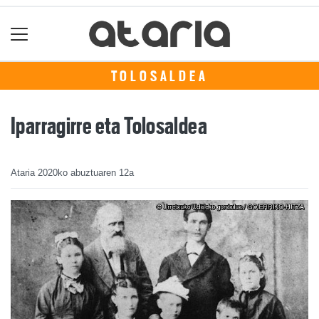
TOLOSALDEA
Iparragirre eta Tolosaldea
Ataria
2020ko abuztuaren 12a