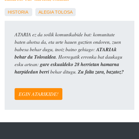
HISTORIA
ALEGIA
TOLOSA
ATARIA ez da soilik komunikabide bat: komunitate
baten ahotsa da, eta urte hauen guztien ondoren, zuen
babesa behar dugu, inoiz baino gehiago:
ATARIAk
behar du Tolosaldea
. Horregatik erronka bat daukagu
esku artean:
gure eskualdeko 28 herrietan hamarna
harpidedun berri
behar ditugu.
Zu falta zara, bazatoz?
EGIN ATARIKIDE!