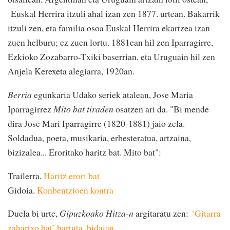
Euskal Herrira itzuli ahal izan zen 1877. urtean. Bakarrik
itzuli zen, eta familia osoa Euskal Herrira ekartzea izan
zuen helburu; ez zuen lortu. 1881ean hil zen Iparragirre,
Ezkioko Zozabarro-Txiki baserrian, eta Uruguain hil zen
Anjela Kerexeta alegiarra, 1920an.
Berria
egunkaria Udako seriek atalean, Jose Maria
Iparragirrez
Mito bat tiraden
osatzen ari da. "Bi mende
dira Jose Mari Iparragirre (1820-1881) jaio zela.
Soldadua, poeta, musikaria, erbesteratua, artzaina,
bizizalea... Eroritako haritz bat. Mito bat":
Trailerra.
Haritz erori bat
Gidoia.
Konbentzioen kontra
Duela bi urte,
Gipuzkoako Hitza-n
argitaratu zen:
‘Gitarra
zahartxo bat’ hartuta, bidaian