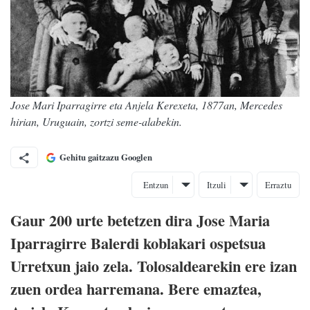
Jose Mari Iparragirre eta Anjela Kerexeta, 1877an, Mercedes
hirian, Uruguain, zortzi seme-alabekin.
Gehitu gaitzazu Googlen
Entzun
Itzuli
Erraztu
Gaur 200 urte betetzen dira Jose Maria
Iparragirre Balerdi koblakari ospetsua
Urretxun jaio zela. Tolosaldearekin ere izan
zuen ordea harremana. Bere emaztea,