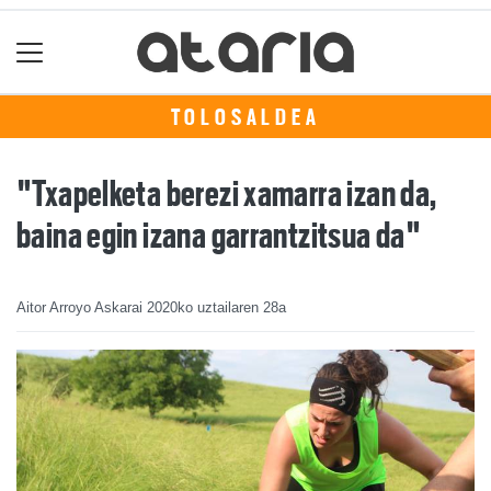
TOLOSALDEA
"Txapelketa berezi xamarra izan da,
baina egin izana garrantzitsua da"
Aitor Arroyo Askarai
2020ko uztailaren 28a