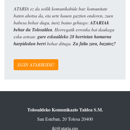
ATARIA ez da soilik komunikabide bat: komunitate
baten ahotsa da, eta urte hauen guztien ondoren, zuen
babesa behar dugu, inoiz baino gehiago:
ATARIAk
behar du Tolosaldea
. Horregatik erronka bat daukagu
esku artean:
gure eskualdeko 28 herrietan hamarna
harpidedun berri
behar ditugu.
Zu falta zara, bazatoz?
EGIN ATARIKIDE!
Tolosaldeko Komunikazio Taldea S.M.
San Esteban, 20 Tolosa 20400
tkt@ataria.eus