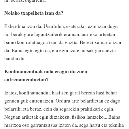
Nolako txapelketa izan da?
Ezberdina izan da. Usurbilen, esaterako, ezin izan dugu
norberak gure laguntzailerik eraman; aurreko urteetan
baino kontrolatuagoa izan da guztia. Berezi xamarra izan
da. Baina egin egin da, eta egin izate hutsak garrantzia
handia du.
Konfinamenduak nola eragin du zuen
entrenamenduetan?
Izatez, konfinamendua hasi zen garai berean hasi behar
genuen guk entrenatzen. Ordura arte belardietan ez dago
belarrik, eta beraz, ezin da segarekin praktikarik egin.
Neguan ariketak egin ditzakezu, fisikoa lantzeko... Baina
martxoa oso garrantzitsua izaten da, sega hartu eta teknika