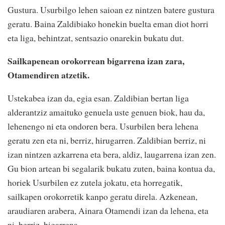
Gustura. Usurbilgo lehen saioan ez nintzen batere gustura
geratu. Baina Zaldibiako honekin buelta eman diot horri
eta liga, behintzat, sentsazio onarekin bukatu dut.
Sailkapenean orokorrean bigarrena izan zara,
Otamendiren atzetik.
Ustekabea izan da, egia esan. Zaldibian bertan liga
alderantziz amaituko genuela uste genuen biok, hau da,
lehenengo ni eta ondoren bera. Usurbilen bera lehena
geratu zen eta ni, berriz, hirugarren. Zaldibian berriz, ni
izan nintzen azkarrena eta bera, aldiz, laugarrena izan zen.
Gu bion artean bi segalarik bukatu zuten, baina kontua da,
horiek Usurbilen ez zutela jokatu, eta horregatik,
sailkapen orokorretik kanpo geratu direla. Azkenean,
araudiaren arabera, Ainara Otamendi izan da lehena, eta
ni, berriz, bigarrena.