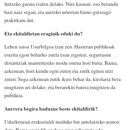
fintzeko garaia izaten delako. Nire kasuan, oso berandu
hasi naiz segan, eta aurreko urteetan baino gutxiago
praktikatu dut.
Eta ekitaldietan eraginik eduki du?
Lehen saioa Usurbilgoa izan zen. Hasieran publikoak
eserita egon beharko zuela esan ziguten; segurtasun
distantziak mantentzeko modu onena hori baita. Baina,
azkenean, hori kendu egin zuten eta zutik egiten utzi
zuten. Sega azkenean zutik ikusi behar da, kirolaria bera
mugitzen ari delako; eta berarekin batera mugitzen da
publikoa.
Aurrera begira baduzue beste ekitaldirik?
Udazkenean erakustaldi moduko bat antolatzeko asmoa
dute. Baina oraindik ez dago ezer zehaztuta edo