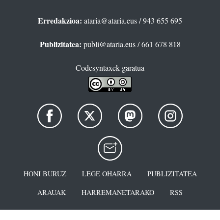
Erredakzioa:
ataria@ataria.eus
/ 943 655 695
Publizitatea:
publi@ataria.eus
/ 661 678 818
Codesyntaxek garatua
HONI BURUZ
LEGE OHARRA
PUBLIZITATEA
ARAUAK
HARREMANETARAKO
RSS