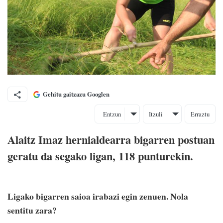
Gehitu gaitzazu Googlen
Entzun
Itzuli
Erraztu
Alaitz Imaz hernialdearra bigarren postuan
geratu da segako ligan, 118 punturekin.
Ligako bigarren saioa irabazi egin zenuen. Nola
sentitu zara?