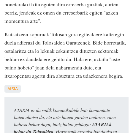
honetarako itxita egoten dira erreserba guztiak, aurten
berriz, jendeak ez omen du erreserbarik egiten "azken
momentura arte".
Kutsatzeen kopuruak Tolosan gora egiteak ere kalte egin
duela adierazi du Tolosaldea Garatzenek. Bide horretatik,
ostalaritza eta lo lekuak eskaintzen dituzten sektoreak
beldurrez daudela ere gehitu du. Hala ere, uztaila "uste
baino hobeto" joan dela nabarmendu dute, eta
itxaropentsu agertu dira abuztura eta udazkenera begira.
AISIA
ATARIA ez da soilik komunikabide bat: komunitate
baten ahotsa da, eta urte hauen guztien ondoren, zuen
babesa behar dugu, inoiz baino gehiago:
ATARIAk
behar du Tolosaldea
. Horregatik erronka bat daukagu