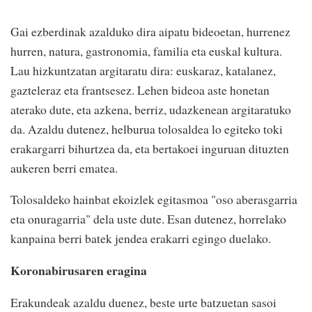
Gai ezberdinak azalduko dira aipatu bideoetan, hurrenez
hurren, natura, gastronomia, familia eta euskal kultura.
Lau hizkuntzatan argitaratu dira: euskaraz, katalanez,
gazteleraz eta frantsesez. Lehen bideoa aste honetan
aterako dute, eta azkena, berriz, udazkenean argitaratuko
da. Azaldu dutenez, helburua tolosaldea lo egiteko toki
erakargarri bihurtzea da, eta bertakoei inguruan dituzten
aukeren berri ematea.
Tolosaldeko hainbat ekoizlek egitasmoa "oso aberasgarria
eta onuragarria" dela uste dute. Esan dutenez, horrelako
kanpaina berri batek jendea erakarri egingo duelako.
Koronabirusaren eragina
Erakundeak azaldu duenez, beste urte batzuetan sasoi