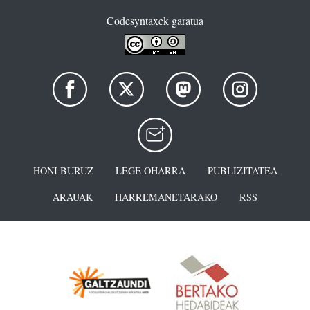
Codesyntaxek garatua
HONI BURUZ
LEGE OHARRA
PUBLIZITATEA
ARAUAK
HARREMANETARAKO
RSS