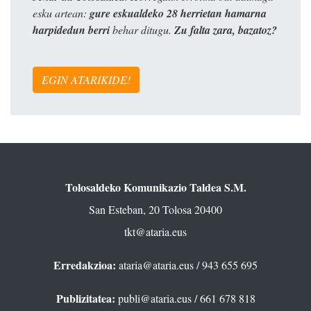
esku artean:
gure eskualdeko 28 herrietan hamarna
harpidedun berri
behar ditugu.
Zu falta zara, bazatoz?
EGIN ATARIKIDE!
Tolosaldeko Komunikazio Taldea S.M.
San Esteban, 20 Tolosa 20400
tkt@ataria.eus
Erredakzioa:
ataria@ataria.eus
/ 943 655 695
Publizitatea:
publi@ataria.eus
/ 661 678 818