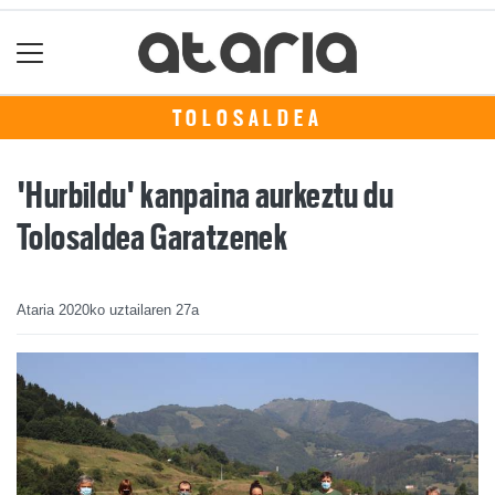
TOLOSALDEA
'Hurbildu' kanpaina aurkeztu du
Tolosaldea Garatzenek
Ataria
2020ko uztailaren 27a