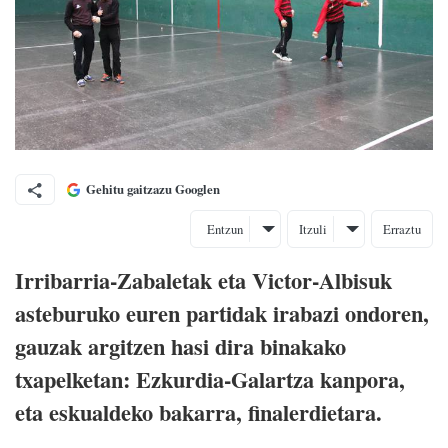
Gehitu gaitzazu Googlen
Entzun
Itzuli
Erraztu
Irribarria-Zabaletak eta Victor-Albisuk
asteburuko euren partidak irabazi ondoren,
gauzak argitzen hasi dira binakako
txapelketan: Ezkurdia-Galartza kanpora,
eta eskualdeko bakarra, finalerdietara.