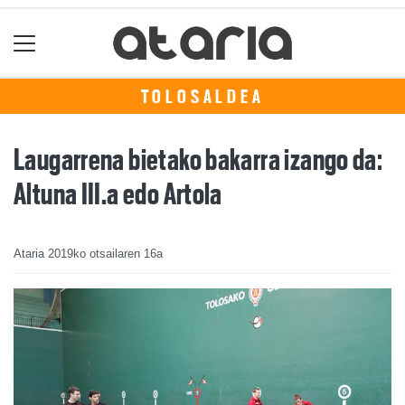
TOLOSALDEA
Laugarrena bietako bakarra izango da:
Altuna III.a edo Artola
Ataria
2019ko otsailaren 16a