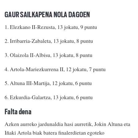
GAUR SAILKAPENA NOLA DAGOEN
1. Elezkano II-Rezusta, 13 jokatu, 9 puntu
2. Irribarria-Zabaleta, 13 jokatu, 8 puntu
3. Olaizola II-Albisu, 13 jokatu, 8 puntu
4. Artola-Mariezkurrena II, 12 jokatu, 7 puntu
5. Altuna III-Martija, 12 jokatu, 6 puntu
6. Ezkurdia-Galartza, 13 jokatu, 6 puntu
Falta dena
Azken aurreko jardunaldia hasi aurretik, Jokin Altuna eta
Iñaki Artola biak batera finalerdietan egoteko