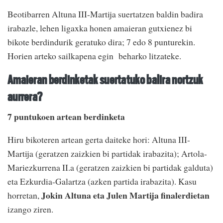
Beotibarren Altuna III-Martija suertatzen baldin badira
irabazle, lehen ligaxka honen amaieran gutxienez bi
bikote berdindurik geratuko dira; 7 edo 8 punturekin.
Horien arteko sailkapena egin beharko litzateke.
Amaieran berdinketak suertatuko balira nortzuk
aurrera?
7 puntukoen artean berdinketa
Hiru bikoteren artean gerta daiteke hori: Altuna III-
Martija (geratzen zaizkien bi partidak irabazita); Artola-
Mariezkurrena II.a (geratzen zaizkien bi partidak galduta)
eta Ezkurdia-Galartza (azken partida irabazita). Kasu
Jokin Altuna eta Julen Martija finalerdietan
horretan,
izango ziren.