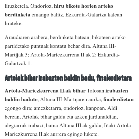
hiru bikote horien arteko
lituzketela. Ondorioz,
berdinketa
emango balitz, Ezkurdia-Galartza kalean
lirateke.
Araudiaren arabera, berdinketa batean, bikoteen arteko
partidetako puntuak kontatu behar dira. Altuna III-
Martijak 3; Artola-Mariezkurrena II.ak 2; Ezkurdia-
Galartzak 1.
Artolak bihar irabazten baldin badu, finalerdietara
Artola-Mariezkurrena II.ak bihar
irabazten
Tolosan
baldin badute
finalerdietan
, Altuna III-Martijaren aurka,
egongo dira; amezketarra, ondorioz, kanpoan. Aldi
berean, Artolak bihar galdu eta azken jardunaldian,
alegiarrak irabazi, baina Altuna III.ak galdu, Iñaki Artola-
Mariezkurrena II.ak aurrera egingo lukete.