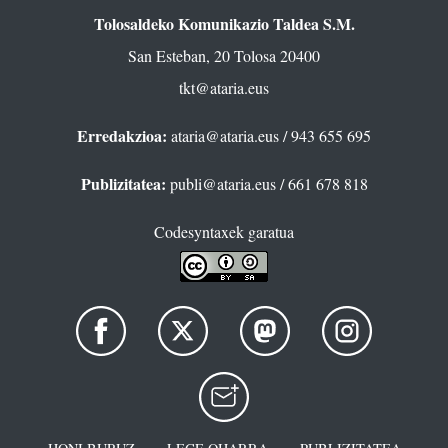
Tolosaldeko Komunikazio Taldea S.M.
San Esteban, 20 Tolosa 20400
tkt@ataria.eus
Erredakzioa:
ataria@ataria.eus
/ 943 655 695
Publizitatea:
publi@ataria.eus
/ 661 678 818
Codesyntaxek garatua