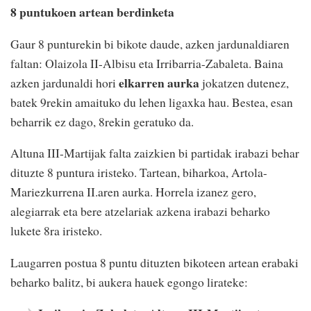
8 puntukoen artean berdinketa
Gaur 8 punturekin bi bikote daude, azken jardunaldiaren
faltan: Olaizola II-Albisu eta Irribarria-Zabaleta. Baina
elkarren aurka
azken jardunaldi hori
jokatzen dutenez,
batek 9rekin amaituko du lehen ligaxka hau. Bestea, esan
beharrik ez dago, 8rekin geratuko da.
Altuna III-Martijak falta zaizkien bi partidak irabazi behar
dituzte 8 puntura iristeko. Tartean, biharkoa, Artola-
Mariezkurrena II.aren aurka. Horrela izanez gero,
alegiarrak eta bere atzelariak azkena irabazi beharko
lukete 8ra iristeko.
Laugarren postua 8 puntu dituzten bikoteen artean erabaki
beharko balitz, bi aukera hauek egongo lirateke: