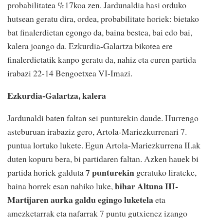
probabilitatea %17koa zen. Jardunaldia hasi orduko
hutsean geratu dira, ordea, probabilitate horiek: bietako
bat finalerdietan egongo da, baina bestea, bai edo bai,
kalera joango da. Ezkurdia-Galartza bikotea ere
finalerdietatik kanpo geratu da, nahiz eta euren partida
irabazi 22-14 Bengoetxea VI-Imazi.
Ezkurdia-Galartza, kalera
Jardunaldi baten faltan sei punturekin daude. Hurrengo
asteburuan irabaziz gero, Artola-Mariezkurrenari 7.
puntua lortuko lukete. Egun Artola-Mariezkurrena II.ak
duten kopuru bera, bi partidaren faltan. Azken hauek bi
7 punturekin
partida horiek galduta
geratuko lirateke,
bihar Altuna III-
baina horrek esan nahiko luke,
Martijaren aurka galdu egingo luketela
eta
amezketarrak eta nafarrak 7 puntu gutxienez izango