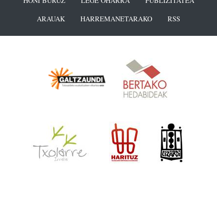
HONI BURUZ
LEGE OHARRA
PUBLIZITATEA
ARAUAK
HARREMANETARAKO
RSS