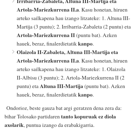
Irribarria-Zabaleta, Altuna III-Martija eta
Artola-Mariezkurrena II.a
. Kasu honetan, hiruen
arteko sailkapena hau izango litzateke: 1. Altuna III-
Martija (3 puntu); 2. Irribarria-Zabaleta (2 puntu) eta
Artola-Mariezkurrena II
(puntu bat). Azken
kanpo
hauek, beraz, finalerdietatik
.
Olaizola II-Zabaleta, Altuna III-Martija eta
Artola-Mariezkurrena II.a
. Kasu honetan, hiruen
arteko sailkapena hau izango litzateke: 1. Olaizola
II-Albisu (3 puntu); 2. Artola-Mariezkurrena II (2
Altuna III-Martija
puntu) eta
(puntu bat). Azken
kanpo
hauek, beraz, finalerdietatik
.
Ondorioz, beste gauza bat argi geratzen dena zera da:
tanto kopuruak
ez diola
bihar Tolosako partidaren
axolarik
, puntua izango da erabakigarria.