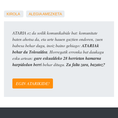
KIROLA
ALEGIA
AMEZKETA
ATARIA ez da soilik komunikabide bat: komunitate
baten ahotsa da, eta urte hauen guztien ondoren, zuen
babesa behar dugu, inoiz baino gehiago:
ATARIAk
behar du Tolosaldea
. Horregatik erronka bat daukagu
esku artean:
gure eskualdeko 28 herrietan hamarna
harpidedun berri
behar ditugu.
Zu falta zara, bazatoz?
EGIN ATARIKIDE!