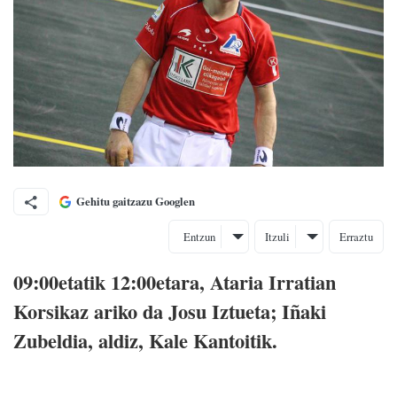
Gehitu gaitzazu Googlen
Entzun
Itzuli
Erraztu
09:00etatik 12:00etara, Ataria Irratian
Korsikaz ariko da Josu Iztueta; Iñaki
Zubeldia, aldiz, Kale Kantoitik.