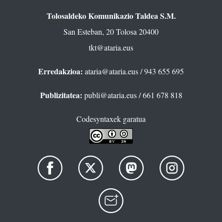
Tolosaldeko Komunikazio Taldea S.M.
San Esteban, 20 Tolosa 20400
tkt@ataria.eus
Erredakzioa:
ataria@ataria.eus
/ 943 655 695
Publizitatea:
publi@ataria.eus
/ 661 678 818
Codesyntaxek garatua