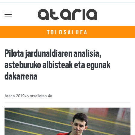
TOLOSALDEA
Pilota jardunaldiaren analisia,
asteburuko albisteak eta egunak
dakarrena
Ataria
2019ko otsailaren 4a