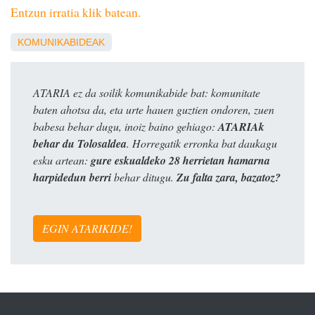
Entzun irratia klik batean.
KOMUNIKABIDEAK
ATARIA ez da soilik komunikabide bat: komunitate
baten ahotsa da, eta urte hauen guztien ondoren, zuen
babesa behar dugu, inoiz baino gehiago:
ATARIAk
behar du Tolosaldea
. Horregatik erronka bat daukagu
esku artean:
gure eskualdeko 28 herrietan hamarna
harpidedun berri
behar ditugu.
Zu falta zara, bazatoz?
EGIN ATARIKIDE!