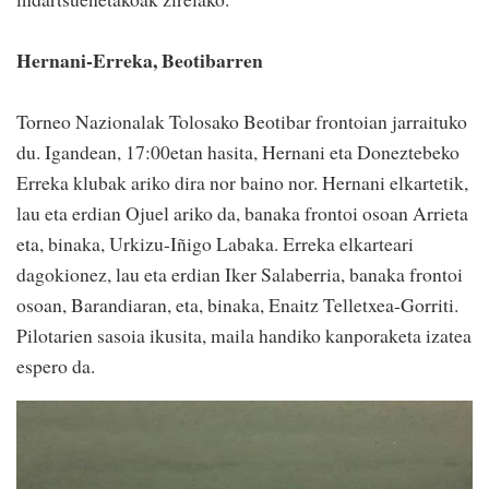
Hernani-Erreka, Beotibarren
Torneo Nazionalak Tolosako Beotibar frontoian jarraituko
du. Igandean, 17:00etan hasita, Hernani eta Doneztebeko
Erreka klubak ariko dira nor baino nor. Hernani elkartetik,
lau eta erdian Ojuel ariko da, banaka frontoi osoan Arrieta
eta, binaka, Urkizu-Iñigo Labaka. Erreka elkarteari
dagokionez, lau eta erdian Iker Salaberria, banaka frontoi
osoan, Barandiaran, eta, binaka, Enaitz Telletxea-Gorriti.
Pilotarien sasoia ikusita, maila handiko kanporaketa izatea
espero da.