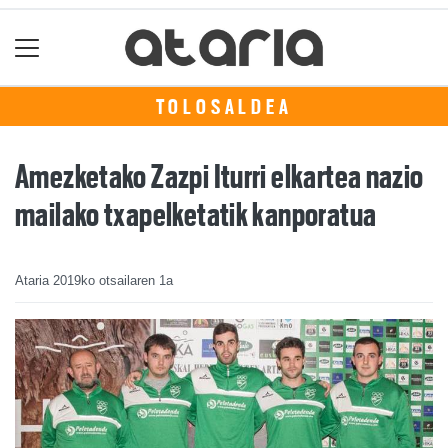
TOLOSALDEA
Amezketako Zazpi Iturri elkartea nazio
mailako txapelketatik kanporatua
Ataria
2019ko otsailaren 1a