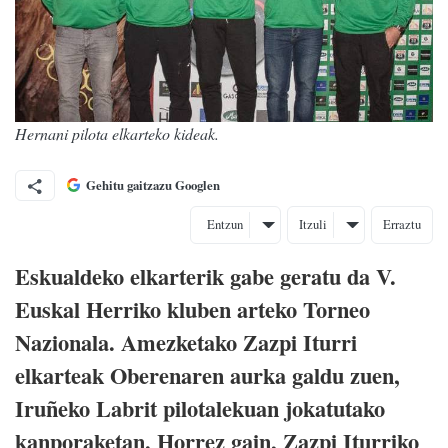
Hernani pilota elkarteko kideak.
Gehitu gaitzazu Googlen
Entzun
Itzuli
Erraztu
Eskualdeko elkarterik gabe geratu da V.
Euskal Herriko kluben arteko Torneo
Nazionala. Amezketako Zazpi Iturri
elkarteak Oberenaren aurka galdu zuen,
Iruñeko Labrit pilotalekuan jokatutako
kanporaketan. Horrez gain, Zazpi Iturriko