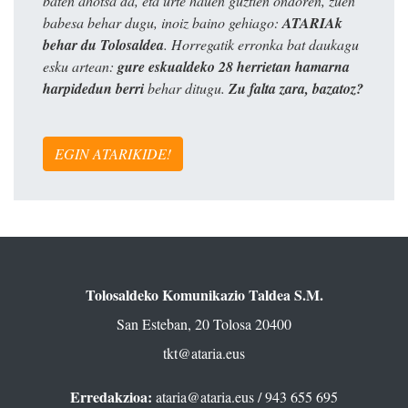
baten ahotsa da, eta urte hauen guztien ondoren, zuen
babesa behar dugu, inoiz baino gehiago:
ATARIAk
behar du Tolosaldea
. Horregatik erronka bat daukagu
esku artean:
gure eskualdeko 28 herrietan hamarna
harpidedun berri
behar ditugu.
Zu falta zara, bazatoz?
EGIN ATARIKIDE!
Tolosaldeko Komunikazio Taldea S.M.
San Esteban, 20 Tolosa 20400
tkt@ataria.eus
Erredakzioa:
ataria@ataria.eus
/ 943 655 695