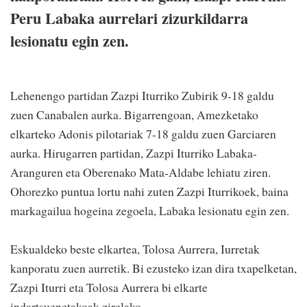
Peru Labaka aurrelari zizurkildarra
lesionatu egin zen.
Lehenengo partidan Zazpi Iturriko Zubirik 9-18 galdu
zuen Canabalen aurka. Bigarrengoan, Amezketako
elkarteko Adonis pilotariak 7-18 galdu zuen Garciaren
aurka. Hirugarren partidan, Zazpi Iturriko Labaka-
Aranguren eta Oberenako Mata-Aldabe lehiatu ziren.
Ohorezko puntua lortu nahi zuten Zazpi Iturrikoek, baina
markagailua hogeina zegoela, Labaka lesionatu egin zen.
Eskualdeko beste elkartea, Tolosa Aurrera, Iurretak
kanporatu zuen aurretik. Bi ezusteko izan dira txapelketan,
Zazpi Iturri eta Tolosa Aurrera bi elkarte
indartsuenetakoak zirelako.