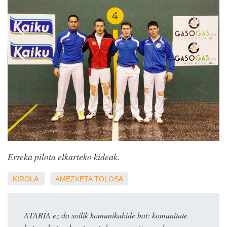
Erreka pilota elkarteko kideak.
KIROLA
AMEZKETA
TOLOSA
ATARIA ez da soilik komunikabide bat: komunitate