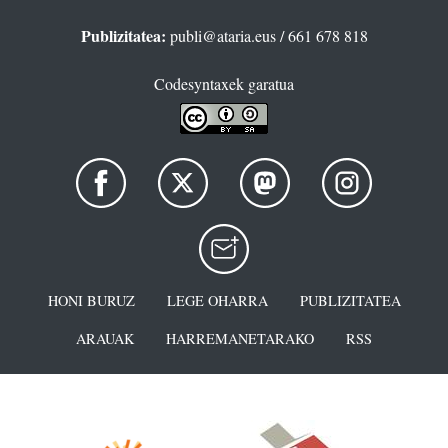
Publizitatea:
publi@ataria.eus
/ 661 678 818
Codesyntaxek garatua
HONI BURUZ
LEGE OHARRA
PUBLIZITATEA
ARAUAK
HARREMANETARAKO
RSS