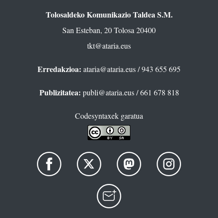
Tolosaldeko Komunikazio Taldea S.M.
San Esteban, 20 Tolosa 20400
tkt@ataria.eus
Erredakzioa:
ataria@ataria.eus
/ 943 655 695
Publizitatea:
publi@ataria.eus
/ 661 678 818
Codesyntaxek garatua