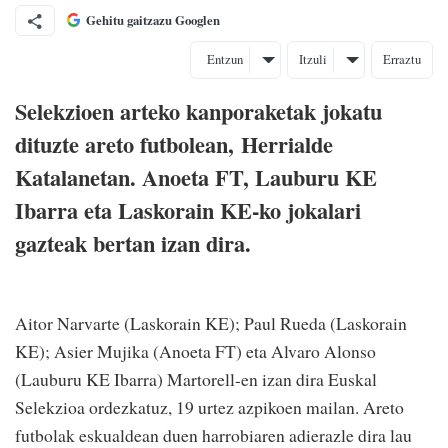
Gehitu gaitzazu Googlen
Entzun
Itzuli
Erraztu
Selekzioen arteko kanporaketak jokatu
dituzte areto futbolean, Herrialde
Katalanetan. Anoeta FT, Lauburu KE
Ibarra eta Laskorain KE-ko jokalari
gazteak bertan izan dira.
Aitor Narvarte (Laskorain KE); Paul Rueda (Laskorain
KE); Asier Mujika (Anoeta FT) eta Alvaro Alonso
(Lauburu KE Ibarra) Martorell-en izan dira Euskal
Selekzioa ordezkatuz, 19 urtez azpikoen mailan. Areto
futbolak eskualdean duen harrobiaren adierazle dira lau