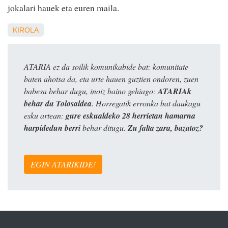
jokalari hauek eta euren maila.
KIROLA
ATARIA ez da soilik komunikabide bat: komunitate
baten ahotsa da, eta urte hauen guztien ondoren, zuen
babesa behar dugu, inoiz baino gehiago:
ATARIAk
behar du Tolosaldea
. Horregatik erronka bat daukagu
esku artean:
gure eskualdeko 28 herrietan hamarna
harpidedun berri
behar ditugu.
Zu falta zara, bazatoz?
EGIN ATARIKIDE!