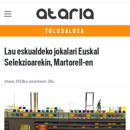
TOLOSALDEA
Lau eskualdeko jokalari Euskal
Selekzioarekin, Martorell-en
Ataria
2019ko urtarrilaren 28a