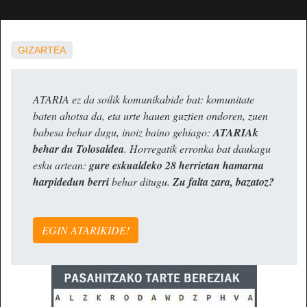
GIZARTEA
ATARIA ez da soilik komunikabide bat: komunitate
baten ahotsa da, eta urte hauen guztien ondoren, zuen
babesa behar dugu, inoiz baino gehiago:
ATARIAk
behar du Tolosaldea
. Horregatik erronka bat daukagu
esku artean:
gure eskualdeko 28 herrietan hamarna
harpidedun berri
behar ditugu.
Zu falta zara, bazatoz?
EGIN ATARIKIDE!