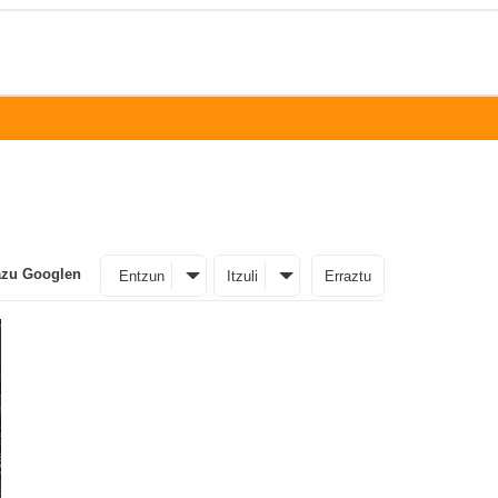
azu Googlen
Entzun
Itzuli
Erraztu