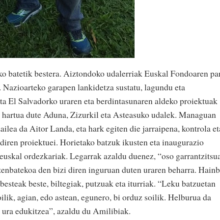
oko batetik bestera. Aiztondoko udalerriak Euskal Fondoaren pa
a. Nazioarteko garapen lankidetza sustatu, lagundu eta
ta El Salvadorko uraren eta berdintasunaren aldeko proiektuak
hartua dute Aduna, Zizurkil eta Asteasuko udalek. Managuan
lea da Aitor Landa, eta hark egiten die jarraipena, kontrola et
diren proiektuei. Horietako batzuk ikusten eta inaugurazio
ra euskal ordezkariak. Legarrak azaldu duenez, “oso garrantzitsu
a zenbatekoa den bizi diren inguruan duten uraren beharra. Hainb
besteak beste, biltegiak, putzuak eta iturriak. “Leku batzuetan
ilik, agian, edo astean, egunero, bi orduz soilik. Helburua da
 ura edukitzea”, azaldu du Amilibiak.