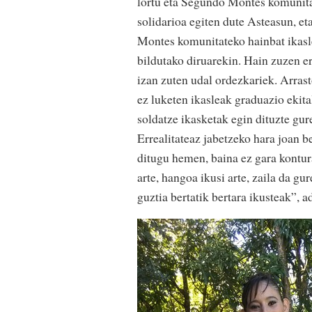
lortu eta Segundo Montes komunitat
solidarioa egiten dute Asteasun, eta
Montes komunitateko hainbat ikasle
bildutako diruarekin. Hain zuzen er
izan zuten udal ordezkariek. Arras
ez luketen ikasleak graduazio ekital
soldatze ikasketak egin dituzte gure
Errealitateaz jabetzeko hara joan b
ditugu hemen, baina ez gara kontur
arte, hangoa ikusi arte, zaila da gur
guztia bertatik bertara ikusteak”, a