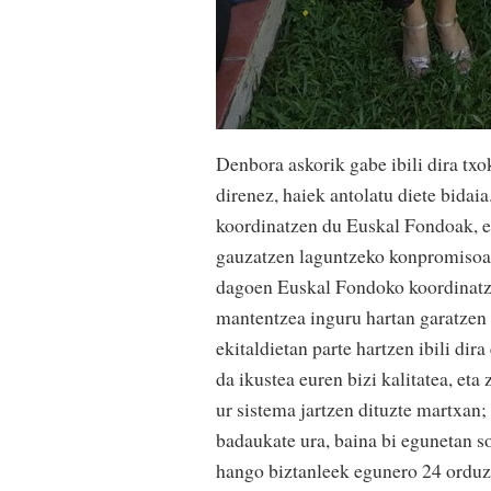
Denbora askorik gabe ibili dira tx
direnez, haiek antolatu diete bidai
koordinatzen du Euskal Fondoak, e
gauzatzen laguntzeko konpromisoa 
dagoen Euskal Fondoko koordinatzai
mantentzea inguru hartan garatzen 
ekitaldietan parte hartzen ibili di
da ikustea euren bizi kalitatea, et
ur sistema jartzen dituzte martxan; 
badaukate ura, baina bi egunetan so
hango biztanleek egunero 24 orduz