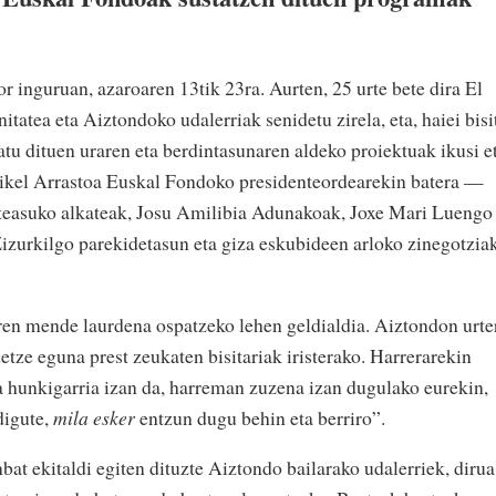
 inguruan, azaroaren 13tik 23ra. Aurten, 25 urte bete dira El
tea eta Aiztondoko udalerriak senidetu zirela, eta, haiei bisi
tu dituen uraren eta berdintasunaren aldeko proiektuak ikusi e
 Mikel Arrastoa Euskal Fondoko presidenteordearekin batera —
steasuko alkateak, Josu Amilibia Adunakoak, Joxe Mari Luengo
izurkilgo parekidetasun eta giza eskubideen arloko zinegotzia
en mende laurdena ospatzeko lehen geldialdia. Aiztondon urte
tze eguna prest zeukaten bisitariak iristerako. Harrerarekin
ia hunkigarria izan da, harreman zuzena izan dugulako eurekin,
digute,
mila esker
entzun dugu behin eta berriro”.
nbat ekitaldi egiten dituzte Aiztondo bailarako udalerriek, dirua