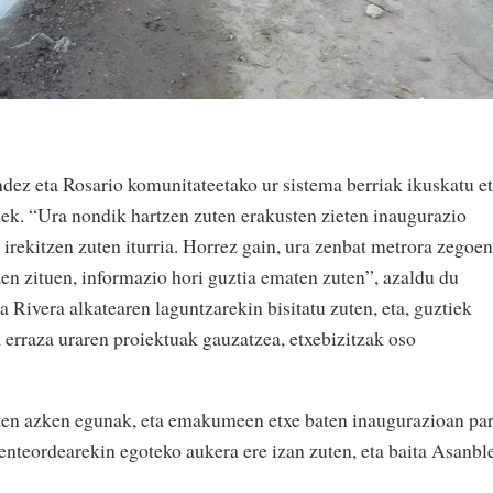
ez eta Rosario komunitateetako ur sistema berriak ikuskatu e
iek. “Ura nondik hartzen zuten erakusten zieten inaugurazio
n irekitzen zuten iturria. Horrez gain, ura zenbat metrora zegoen
zen zituen, informazio hori guztia ematen zuten”, azaldu du
Rivera alkatearen laguntzarekin bisitatu zuten, eta, guztiek
 erraza uraren proiektuak gauzatzea, etxebizitzak oso
zten azken egunak, eta emakumeen etxe baten inaugurazioan par
denteordearekin egoteko aukera ere izan zuten, eta baita Asanbl