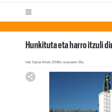
Hunkituta eta harro itzuli di
Irati Saizar Artola
2018ko azaroaren 30a