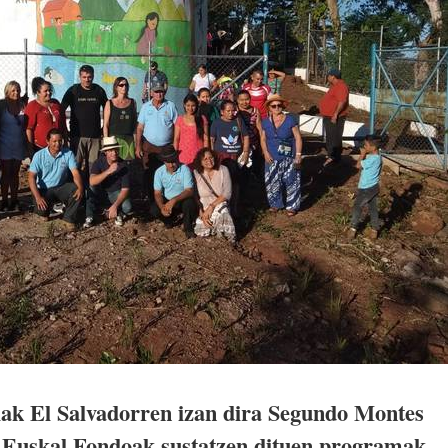
iak El Salvadorren izan dira Segundo Montes
a Euskal Fondoak sustatzen dituen programak