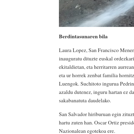
Berdintasunaren bila
Laura Lopez, San Francisco Menend
inauguratu dituzte euskal ordezkar
ekitaldietan, eta herritarren aurrea
eta ur horrek zenbat familia hornit
Luengok. Suchitoto ingurua Pedrina 
azaldu dutenez, inguru hartan ez da
sakabanatuta daudelako.
San Salvador hiriburuan egin zitu
hartu zuten han. Oscar Ortiz presi
Nazionalean egotekoa ere.