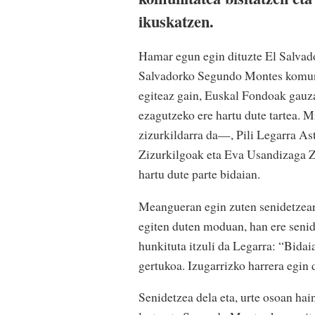
ikuskatzen.
Hamar egun egin dituzte El Salvador
Salvadorko Segundo Montes komunita
egiteaz gain, Euskal Fondoak gauza
ezagutzeko ere hartu dute tartea.
zizurkildarra da—, Pili Legarra A
Zizurkilgoak eta Eva Usandizaga Z
hartu dute parte bidaian.
Meangueran egin zuten senidetzear
egiten duten moduan, han ere senide
hunkituta itzuli da Legarra: “Bida
gertukoa. Izugarrizko harrera egin 
Senidetzea dela eta, urte osoan hai