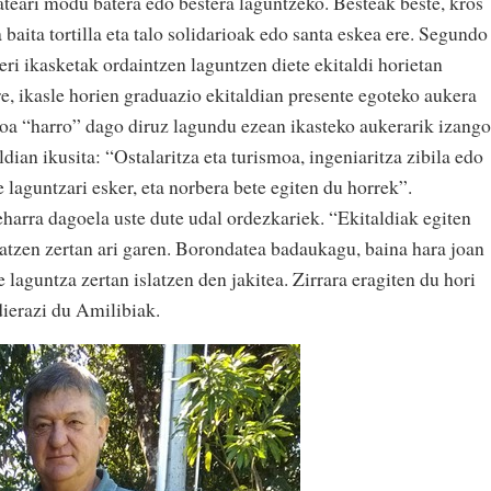
eari modu batera edo bestera laguntzeko. Besteak beste, kros
 baita tortilla eta talo solidarioak edo santa eskea ere. Segundo
ri ikasketak ordaintzen laguntzen diete ekitaldi horietan
e, ikasle horien graduazio ekitaldian presente egoteko aukera
toa “harro” dago diruz lagundu ezean ikasteko aukerarik izango
dian ikusita: “Ostalaritza eta turismoa, ingeniaritza zibila edo
 laguntzari esker, eta norbera bete egiten du horrek”.
eharra dagoela uste dute udal ordezkariek. “Ekitaldiak egiten
atzen zertan ari garen. Borondatea badaukagu, baina hara joan
e laguntza zertan islatzen den jakitea. Zirrara eragiten du hori
dierazi du Amilibiak.