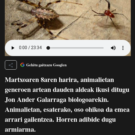
Gehitu gaitzazu Googlen
Martxoaren 8aren harira, animalietan
generoen artean dauden aldeak ikusi ditugu
Jon Ander Galarraga biologoarekin.
Animalietan, esaterako, oso ohikoa da emea
arrari gailentzea. Horren adibide dugu
armiarma.