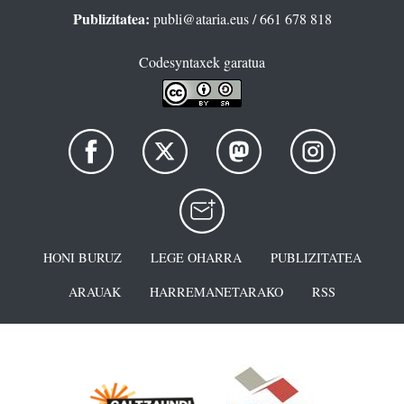
Publizitatea:
publi@ataria.eus
/ 661 678 818
Codesyntaxek garatua
HONI BURUZ
LEGE OHARRA
PUBLIZITATEA
ARAUAK
HARREMANETARAKO
RSS