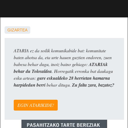
GIZARTEA
ATARIA ez da soilik komunikabide bat: komunitate
baten ahotsa da, eta urte hauen guztien ondoren, zuen
babesa behar dugu, inoiz baino gehiago:
ATARIAk
behar du Tolosaldea
. Horregatik erronka bat daukagu
esku artean:
gure eskualdeko 28 herrietan hamarna
harpidedun berri
behar ditugu.
Zu falta zara, bazatoz?
EGIN ATARIKIDE!