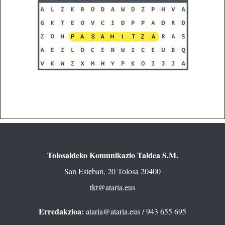
Tolosaldeko Komunikazio Taldea S.M.
San Esteban, 20 Tolosa 20400
tkt@ataria.eus
Erredakzioa:
ataria@ataria.eus
/ 943 655 695