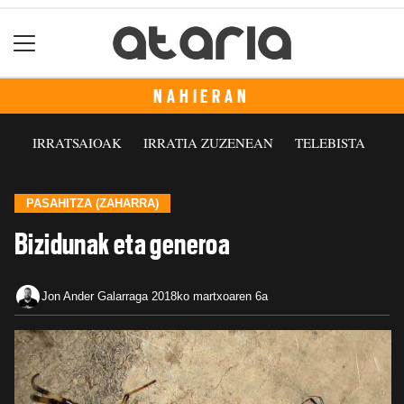
NAHIERAN
IRRATSAIOAK
IRRATIA ZUZENEAN
TELEBISTA
PASAHITZA (ZAHARRA)
Bizidunak eta generoa
Jon Ander Galarraga
2018ko martxoaren 6a