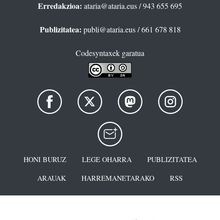
Erredakzioa:
ataria@ataria.eus
/ 943 655 695
Publizitatea:
publi@ataria.eus
/ 661 678 818
Codesyntaxek garatua
HONI BURUZ
LEGE OHARRA
PUBLIZITATEA
ARAUAK
HARREMANETARAKO
RSS