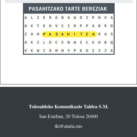
Tolosaldeko Komunikazio Taldea S.M.
San Esteban, 20 Tolosa 20400
tkt@ataria.eus