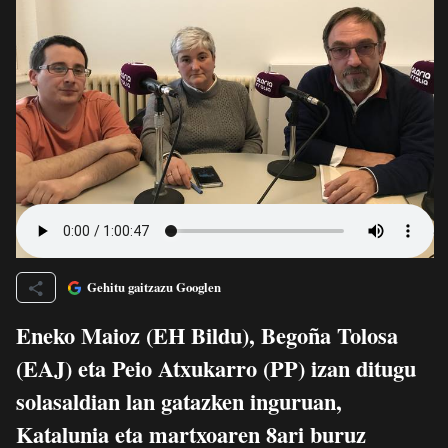
Gehitu gaitzazu Googlen
Eneko Maioz (EH Bildu), Begoña Tolosa
(EAJ) eta Peio Atxukarro (PP) izan ditugu
solasaldian lan gatazken inguruan,
Katalunia eta martxoaren 8ari buruz