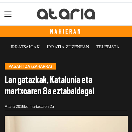
NAHIERAN
IRRATSAIOAK
IRRATIA ZUZENEAN
TELEBISTA
PASAHITZA (ZAHARRA)
Lan gatazkak, Katalunia eta
martxoaren 8a eztabaidagai
Ataria
2018ko martxoaren 2a