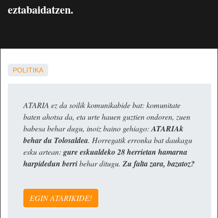
eztabaidatzen.
POLITIKA
ATARIA ez da soilik komunikabide bat: komunitate
baten ahotsa da, eta urte hauen guztien ondoren, zuen
babesa behar dugu, inoiz baino gehiago:
ATARIAk
behar du Tolosaldea
. Horregatik erronka bat daukagu
esku artean:
gure eskualdeko 28 herrietan hamarna
harpidedun berri
behar ditugu.
Zu falta zara, bazatoz?
EGIN ATARIKIDE!