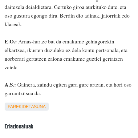
daitezela deialdietara. Gertuko giroa aurkituko dute, eta
oso gustura egongo dira. Berdin dio adinak, jatorriak edo
klaseak.
E.O.:
Arnas-hartze bat da emakume gehiagorekin
elkartzea, ikusten duzulako ez dela kontu pertsonala, eta
norberari gertatzen zaiona emakume guztiei gertatzen
zaiela.
A.S.:
Gainera, zaindu egiten gara gure artean, eta hori oso
garrantzitsua da.
PAREKIDETASUNA
Erlazionatuak