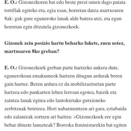
E. O.:
Gizonezkoren bat edo beste prest omen dago patata
tortillak egiteko eta, egia esan, horretan datza martxoaren
8ak: guk gure eguneroko lanak alde batera utzi, eta egun
horretan egin ditzatela gizonezkoek.
Gizonek zein posizio hartu beharko lukete, zuen ustez,
martxoaren 8ko greban?
E. O.:
Gizonezkoek greban parte hartzeko aukera dute,
egunerokoan emakumeok hartzen ditugun ardurak beren
gain hartuz. Beren ardura ez da mobilizazioetan parte
hartzea edo pankarten lehen lerroan egotea, baizik eta
zaintza lanak egitea edo lantokietako gutxieneko
zerbitzuak betetzea. Hori nabarmentzen ari gara, eztabaida
edo zalantzak sortzen ari baitira: «Gizonezkoek ere egin
behar dituzte lanuzteak? Borroka feministarekin bat egiten