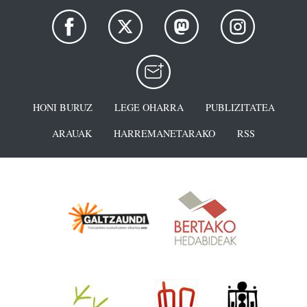
HONI BURUZ
LEGE OHARRA
PUBLIZITATEA
ARAUAK
HARREMANETARAKO
RSS