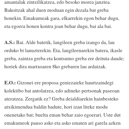
amantalak zintzilikatzea, edo besoko morea janztea.
Bakoitzak ahal duen moduan egin dezala bat greba
honekin. Emakumeak gara, elkarrekin egon behar dugu,
eta egoera honen kontra joan behar dugu, bai ala bai.
A.S.:
Bai. Alde batetik, langileen greba izango da, lau
orduko bi lanuzterekin. Eta, langileenarekin batera, ikasle
greba, zaintza greba eta kontsumo greba ere deituta daude;
horiek dira martxoaren 8ko grebaren lau ardatzak.
E.O.:
Gizonei ere proposa geniezaieke haurtzaindegi
kolektibo bat antolatzea, edo adineko pertsonak paseoan
ateratzea. Zergatik ez? Greba deialdiarekin hainbesteko
atxikimendua baldin badute, hori izan liteke modu
onenetako bat; buelta eman behar zaio egoerari. Uste dut
emakumeok pauso asko eta asko ematen ari garela azken