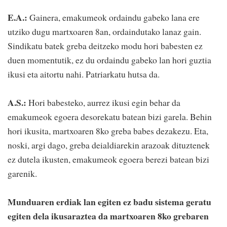
E.A.:
Gainera, emakumeok ordaindu gabeko lana ere
utziko dugu martxoaren 8an, ordaindutako lanaz gain.
Sindikatu batek greba deitzeko modu hori babesten ez
duen momentutik, ez du ordaindu gabeko lan hori guztia
ikusi eta aitortu nahi. Patriarkatu hutsa da.
A.S.:
Hori babesteko, aurrez ikusi egin behar da
emakumeok egoera desorekatu batean bizi garela. Behin
hori ikusita, martxoaren 8ko greba babes dezakezu. Eta,
noski, argi dago, greba deialdiarekin arazoak dituztenek
ez dutela ikusten, emakumeok egoera berezi batean bizi
garenik.
Munduaren erdiak lan egiten ez badu sistema geratu
egiten dela ikusaraztea da martxoaren 8ko grebaren