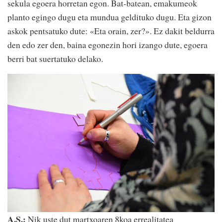
sekula egoera horretan egon. Bat-batean, emakumeok
planto egingo dugu eta mundua geldituko dugu. Eta gizon
askok pentsatuko dute: «Eta orain, zer?». Ez dakit beldurra
den edo zer den, baina egonezin hori izango dute, egoera
berri bat suertatuko delako.
A.S.:
Nik uste dut martxoaren 8koa errealitatea