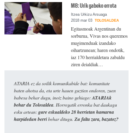
M8: Urik gabeko errota
Itzea Urkizu Arsuaga
2018 mar 03
TOLOSALDEA
Egitasmoak Argentinan du
sorburua, Vivas nos queremos
mugimenduak izandako
oihartzunean; haren ondotik,
iaz 170 herrialdetara zabaldu
ziren deialdiak…
ATARIA ez da soilik komunikabide bat: komunitate
baten ahotsa da, eta urte hauen guztien ondoren, zuen
babesa behar dugu, inoiz baino gehiago:
ATARIAk
behar du Tolosaldea
. Horregatik erronka bat daukagu
esku artean:
gure eskualdeko 28 herrietan hamarna
harpidedun berri
behar ditugu.
Zu falta zara, bazatoz?