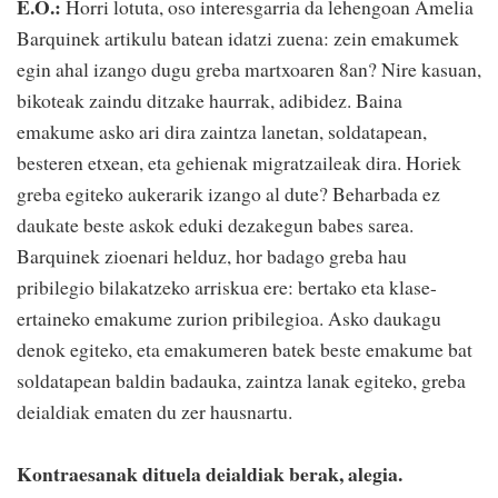
E.O.:
Horri lotuta, oso interesgarria da lehengoan Amelia
Barquinek artikulu batean idatzi zuena: zein emakumek
egin ahal izango dugu greba martxoaren 8an? Nire kasuan,
bikoteak zaindu ditzake haurrak, adibidez. Baina
emakume asko ari dira zaintza lanetan, soldatapean,
besteren etxean, eta gehienak migratzaileak dira. Horiek
greba egiteko aukerarik izango al dute? Beharbada ez
daukate beste askok eduki dezakegun babes sarea.
Barquinek zioenari helduz, hor badago greba hau
pribilegio bilakatzeko arriskua ere: bertako eta klase-
ertaineko emakume zurion pribilegioa. Asko daukagu
denok egiteko, eta emakumeren batek beste emakume bat
soldatapean baldin badauka, zaintza lanak egiteko, greba
deialdiak ematen du zer hausnartu.
Kontraesanak dituela deialdiak berak, alegia.