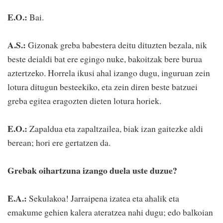
E.O.:
Bai.
A.S.:
Gizonak greba babestera deitu dituzten bezala, nik
beste deialdi bat ere egingo nuke, bakoitzak bere burua
aztertzeko. Horrela ikusi ahal izango dugu, inguruan zein
lotura ditugun besteekiko, eta zein diren beste batzuei
greba egitea eragozten dieten lotura horiek.
E.O.:
Zapaldua eta zapaltzailea, biak izan gaitezke aldi
berean; hori ere gertatzen da.
Grebak oihartzuna izango duela uste duzue?
E.A.:
Sekulakoa! Jarraipena izatea eta ahalik eta
emakume gehien kalera ateratzea nahi dugu; edo balkoian