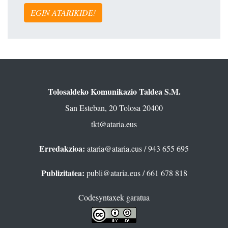
EGIN ATARIKIDE!
Tolosaldeko Komunikazio Taldea S.M.
San Esteban, 20 Tolosa 20400
tkt@ataria.eus
Erredakzioa:
ataria@ataria.eus
/ 943 655 695
Publizitatea:
publi@ataria.eus
/ 661 678 818
Codesyntaxek garatua