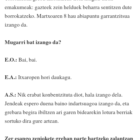
emakumeak: gazteek zein helduek beharra sentitzen dute
borrokatzeko. Martxoaren 8 hau abiapuntu garrantzitsua
izango da.
Mugarri bat izango da?
E.O.:
Bai, bai.
E.A.:
Itxaropen hori daukagu.
A.S.:
Nik erabat konbentzituta diot, hala izango dela.
Jendeak espero duena baino indartsuagoa izango da, eta
grebara begira ibiltzen ari garen bidearekin lotura berriak
sortuko dira gure artean.
Zer esango zeniokete greban parte hartzeko zalantzan