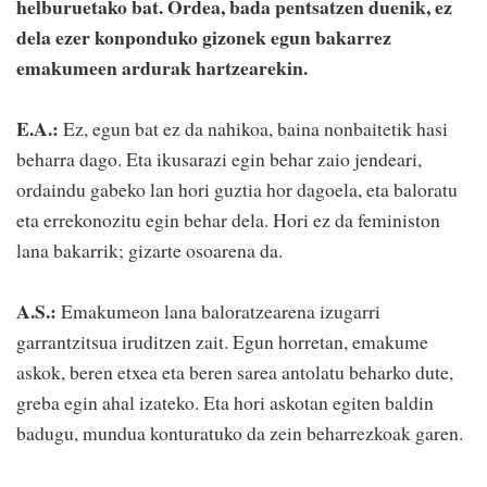
helburuetako bat. Ordea, bada pentsatzen duenik, ez
dela ezer konponduko gizonek egun bakarrez
emakumeen ardurak hartzearekin.
E.A.:
Ez, egun bat ez da nahikoa, baina nonbaitetik hasi
beharra dago. Eta ikusarazi egin behar zaio jendeari,
ordaindu gabeko lan hori guztia hor dagoela, eta baloratu
eta errekonozitu egin behar dela. Hori ez da feministon
lana bakarrik; gizarte osoarena da.
A.S.:
Emakumeon lana baloratzearena izugarri
garrantzitsua iruditzen zait. Egun horretan, emakume
askok, beren etxea eta beren sarea antolatu beharko dute,
greba egin ahal izateko. Eta hori askotan egiten baldin
badugu, mundua konturatuko da zein beharrezkoak garen.