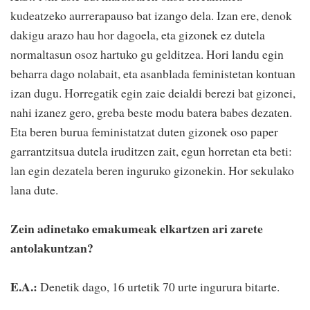
kudeatzeko aurrerapauso bat izango dela. Izan ere, denok
dakigu arazo hau hor dagoela, eta gizonek ez dutela
normaltasun osoz hartuko gu gelditzea. Hori landu egin
beharra dago nolabait, eta asanblada feministetan kontuan
izan dugu. Horregatik egin zaie deialdi berezi bat gizonei,
nahi izanez gero, greba beste modu batera babes dezaten.
Eta beren burua feministatzat duten gizonek oso paper
garrantzitsua dutela iruditzen zait, egun horretan eta beti:
lan egin dezatela beren inguruko gizonekin. Hor sekulako
lana dute.
Zein adinetako emakumeak elkartzen ari zarete
antolakuntzan?
E.A.:
Denetik dago, 16 urtetik 70 urte ingurura bitarte.