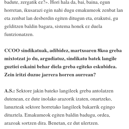
badute, zergatik ez?». Hori hala da, bai, baina, egun
horretan, ikusarazi egin nahi dugu emakumeok zenbat lan
eta zenbat lan desberdin egiten ditugun eta, erakutsi, gu
gelditzen baldin bagara, sistema honek ez duela
funtzionatzen.
CCOO sindikatuak, adibidez, martxoaren 8koa greba
mixtotzat jo du, argudiatuz, sindikatu batek langile
guztiei eskaini behar diela greba egiteko eskubidea.
Zein iritzi duzue jarrera horren aurrean?
A.S.:
Sektore jakin bateko langileek greba antolatzen
dutenean, ez dute inolako arazorik izaten, onartzeko,
lanuzteak sektore horretako langileek bakarrik egingo
dituztela. Emakumeok egiten baldin badugu, ordea,
arazoak sortzen dira. Benetan, ez dut ulertzen.