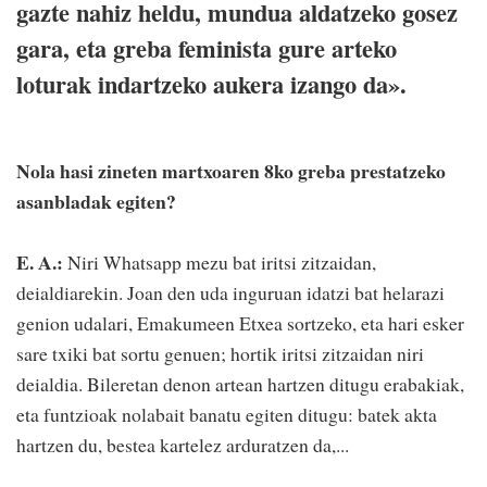
gazte nahiz heldu, mundua aldatzeko gosez
gara, eta greba feminista gure arteko
loturak indartzeko aukera izango da».
Nola hasi zineten martxoaren 8ko greba prestatzeko
asanbladak egiten?
E. A.:
Niri Whatsapp mezu bat iritsi zitzaidan,
deialdiarekin. Joan den uda inguruan idatzi bat helarazi
genion udalari, Emakumeen Etxea sortzeko, eta hari esker
sare txiki bat sortu genuen; hortik iritsi zitzaidan niri
deialdia. Bileretan denon artean hartzen ditugu erabakiak,
eta funtzioak nolabait banatu egiten ditugu: batek akta
hartzen du, bestea kartelez arduratzen da,...