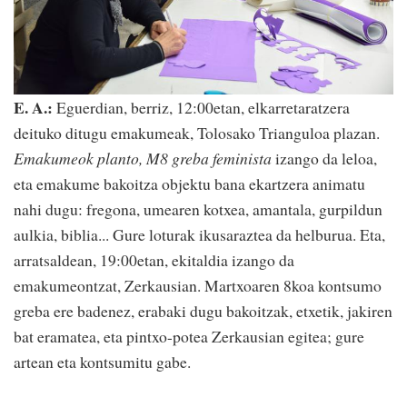
E. A.:
Eguerdian, berriz, 12:00etan, elkarretaratzera
deituko ditugu emakumeak, Tolosako Trianguloa plazan.
Emakumeok planto, M8 greba feminista
izango da leloa,
eta emakume bakoitza objektu bana ekartzera animatu
nahi dugu: fregona, umearen kotxea, amantala, gurpildun
aulkia, biblia... Gure loturak ikusaraztea da helburua. Eta,
arratsaldean, 19:00etan, ekitaldia izango da
emakumeontzat, Zerkausian. Martxoaren 8koa kontsumo
greba ere badenez, erabaki dugu bakoitzak, etxetik, jakiren
bat eramatea, eta pintxo-potea Zerkausian egitea; gure
artean eta kontsumitu gabe.