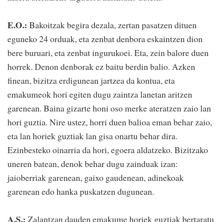
E.O.:
Bakoitzak begira dezala, zertan pasatzen dituen
eguneko 24 orduak, eta zenbat denbora eskaintzen dion
bere buruari, eta zenbat ingurukoei. Eta, zein balore duen
horrek. Denon denborak ez baitu berdin balio. Azken
finean, bizitza erdigunean jartzea da kontua, eta
emakumeok hori egiten dugu zaintza lanetan aritzen
garenean. Baina gizarte honi oso merke ateratzen zaio lan
hori guztia. Nire ustez, horri duen balioa eman behar zaio,
eta lan horiek guztiak lan gisa onartu behar dira.
Ezinbesteko oinarria da hori, egoera aldatzeko. Bizitzako
uneren batean, denok behar dugu zainduak izan:
jaioberriak garenean, gaixo gaudenean, adinekoak
garenean edo hanka puskatzen dugunean.
A.S.:
Zalantzan dauden emakume horiek guztiak bertaratu