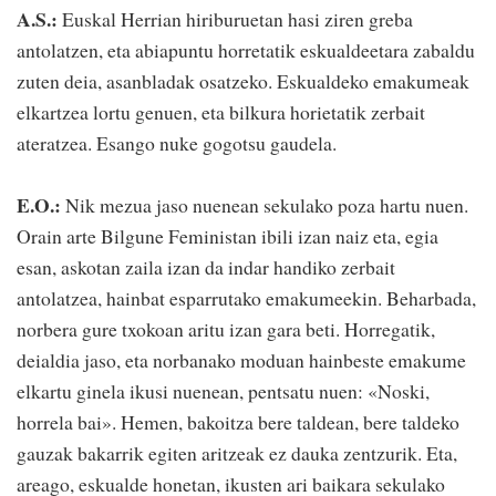
A.S.:
Euskal Herrian hiriburuetan hasi ziren greba
antolatzen, eta abiapuntu horretatik eskualdeetara zabaldu
zuten deia, asanbladak osatzeko. Eskualdeko emakumeak
elkartzea lortu genuen, eta bilkura horietatik zerbait
ateratzea. Esango nuke gogotsu gaudela.
E.O.:
Nik mezua jaso nuenean sekulako poza hartu nuen.
Orain arte Bilgune Feministan ibili izan naiz eta, egia
esan, askotan zaila izan da indar handiko zerbait
antolatzea, hainbat esparrutako emakumeekin. Beharbada,
norbera gure txokoan aritu izan gara beti. Horregatik,
deialdia jaso, eta norbanako moduan hainbeste emakume
elkartu ginela ikusi nuenean, pentsatu nuen: «Noski,
horrela bai». Hemen, bakoitza bere taldean, bere taldeko
gauzak bakarrik egiten aritzeak ez dauka zentzurik. Eta,
areago, eskualde honetan, ikusten ari baikara sekulako