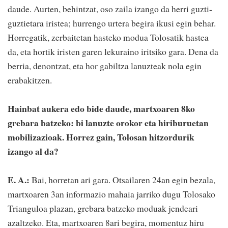
daude. Aurten, behintzat, oso zaila izango da herri guzti-
guztietara iristea; hurrengo urtera begira ikusi egin behar.
Horregatik, zerbaitetan hasteko modua Tolosatik hastea
da, eta hortik iristen garen lekuraino iritsiko gara. Dena da
berria, denontzat, eta hor gabiltza lanuzteak nola egin
erabakitzen.
Hainbat aukera edo bide daude, martxoaren 8ko
grebara batzeko: bi lanuzte orokor eta hiriburuetan
mobilizazioak. Horrez gain, Tolosan hitzordurik
izango al da?
E. A.:
Bai, horretan ari gara. Otsailaren 24an egin bezala,
martxoaren 3an informazio mahaia jarriko dugu Tolosako
Trianguloa plazan, grebara batzeko moduak jendeari
azaltzeko. Eta, martxoaren 8ari begira, momentuz hiru