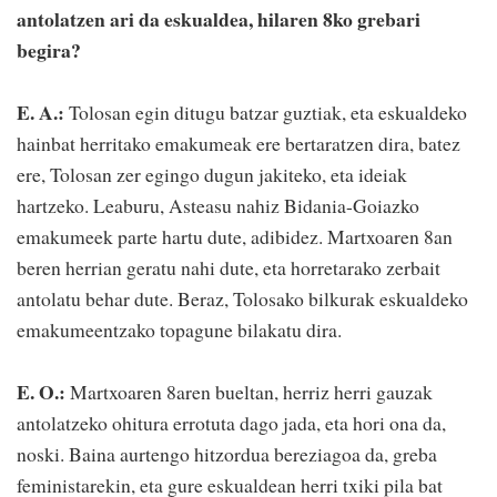
antolatzen ari da eskualdea, hilaren 8ko grebari
begira?
E. A.:
Tolosan egin ditugu batzar guztiak, eta eskualdeko
hainbat herritako emakumeak ere bertaratzen dira, batez
ere, Tolosan zer egingo dugun jakiteko, eta ideiak
hartzeko. Leaburu, Asteasu nahiz Bidania-Goiazko
emakumeek parte hartu dute, adibidez. Martxoaren 8an
beren herrian geratu nahi dute, eta horretarako zerbait
antolatu behar dute. Beraz, Tolosako bilkurak eskualdeko
emakumeentzako topagune bilakatu dira.
E. O.:
Martxoaren 8aren bueltan, herriz herri gauzak
antolatzeko ohitura errotuta dago jada, eta hori ona da,
noski. Baina aurtengo hitzordua bereziagoa da, greba
feministarekin, eta gure eskualdean herri txiki pila bat