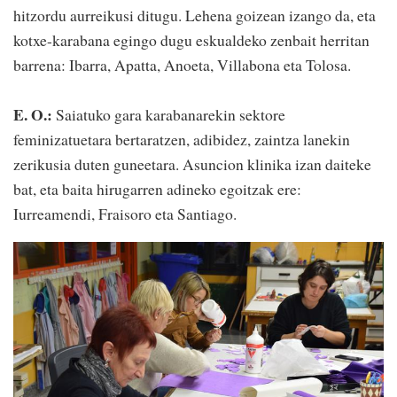
hitzordu aurreikusi ditugu. Lehena goizean izango da, eta
kotxe-karabana egingo dugu eskualdeko zenbait herritan
barrena: Ibarra, Apatta, Anoeta, Villabona eta Tolosa.
E. O.:
Saiatuko gara karabanarekin sektore
feminizatuetara bertaratzen, adibidez, zaintza lanekin
zerikusia duten guneetara. Asuncion klinika izan daiteke
bat, eta baita hirugarren adineko egoitzak ere:
Iurreamendi, Fraisoro eta Santiago.