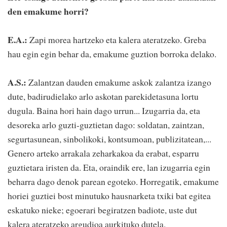
den emakume horri?
E.A.:
Zapi morea hartzeko eta kalera ateratzeko. Greba
hau egin egin behar da, emakume guztion borroka delako.
A.S.:
Zalantzan dauden emakume askok zalantza izango
dute, badirudielako arlo askotan parekidetasuna lortu
dugula. Baina hori hain dago urrun... Izugarria da, eta
desoreka arlo guzti-guztietan dago: soldatan, zaintzan,
segurtasunean, sinbolikoki, kontsumoan, publizitatean,...
Genero arteko arrakala zeharkakoa da erabat, esparru
guztietara iristen da. Eta, oraindik ere, lan izugarria egin
beharra dago denok parean egoteko. Horregatik, emakume
horiei guztiei bost minutuko hausnarketa txiki bat egitea
eskatuko nieke; egoerari begiratzen badiote, uste dut
kalera ateratzeko argudioa aurkituko dutela.