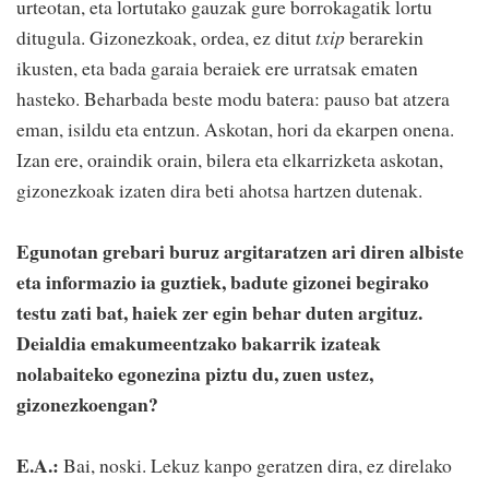
urteotan, eta lortutako gauzak gure borrokagatik lortu
ditugula. Gizonezkoak, ordea, ez ditut
txip
berarekin
ikusten, eta bada garaia beraiek ere urratsak ematen
hasteko. Beharbada beste modu batera: pauso bat atzera
eman, isildu eta entzun. Askotan, hori da ekarpen onena.
Izan ere, oraindik orain, bilera eta elkarrizketa askotan,
gizonezkoak izaten dira beti ahotsa hartzen dutenak.
Egunotan grebari buruz argitaratzen ari diren albiste
eta informazio ia guztiek, badute gizonei begirako
testu zati bat, haiek zer egin behar duten argituz.
Deialdia emakumeentzako bakarrik izateak
nolabaiteko egonezina piztu du, zuen ustez,
gizonezkoengan?
E.A.:
Bai, noski. Lekuz kanpo geratzen dira, ez direlako