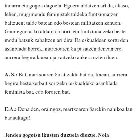
indarra eta gogoa dagoela. Egoera aldatzen ari da, akaso,
lehen, mugimendu feministak taldeka funtzionatzen
baitzuen; talde batean edo bestean militatzen zenuen.
Gaur egun asko aldatu da hori, eta funtzionatzeko beste
modu batzuk zabaltzen ari dira. Ea eskualdean sortu den
asanblada horrek, martxoaren 8a pasatzen denean ere,
aurrera begira lanean jarraitzeko aukera uzten duen.
A. S.:
Bai, martxoaren 8a aitzakia bat da, finean, aurrera
begira beste zerbait sortzeko; eskualdeko asanblada
feminista bat, edo fororen bat.
E.A.:
Dena den, oraingoz, martxoaren 8arekin nahikoa lan
badaukagu!
Jendea gogotsu ikusten duzuela diozue. Nola