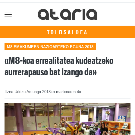
TOLOSALDEA
M8 EMAKUMEEN NAZIOARTEKO EGUNA 2018
«M8-koa errealitatea kudeatzeko
aurrerapauso bat izango da»
Itzea Urkizu Arsuaga
2018ko martxoaren 4a