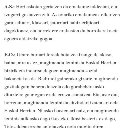
A.S.:
Hori askotan gertatzen da emakume taldeetan, eta
izugarri gustatzen zait. Askotariko emakumeak elkartzen
gara, adinari, klaseari, jatorriari nahiz erlijioari
dagokionez, eta horrek ere erakusten du borrokarako eta
egoera aldatzeko gogoa.
E.O.:
Geure buruari loreak botatzea izango da akaso,
baina, nire ustez, mugimendu feminista Euskal Herrian
bizirik eta indartsu dagoen mugimendu sozial
bakanetakoa da. Badirudi gainerako gizarte mugimendu
guztiak gain behera doazela edo gorabehera asko
dituztela; gaur egun ez da erraza asmatzea. Eta, uste dut,
horretan, mugimendu feminista aitzindari izaten ari dela
Euskal Herrian. Ni asko ikasten ari naiz, eta mugimendu
feministatik asko dago ikasteko. Ikusi besterik ez dago,
Tolosaldean greba antolatzeko nola mugitu diren