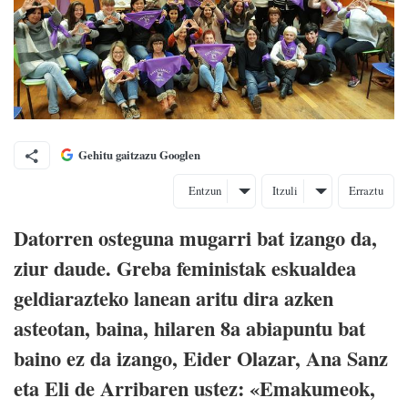
Gehitu gaitzazu Googlen
Entzun
Itzuli
Erraztu
Datorren osteguna mugarri bat izango da,
ziur daude. Greba feministak eskualdea
geldiarazteko lanean aritu dira azken
asteotan, baina, hilaren 8a abiapuntu bat
baino ez da izango, Eider Olazar, Ana Sanz
eta Eli de Arribaren ustez: «Emakumeok,