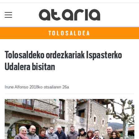
TOLOSALDEA
Tolosaldeko ordezkariak Ispasterko
Udalera bisitan
Irune Alfonso
2018ko otsailaren 26a