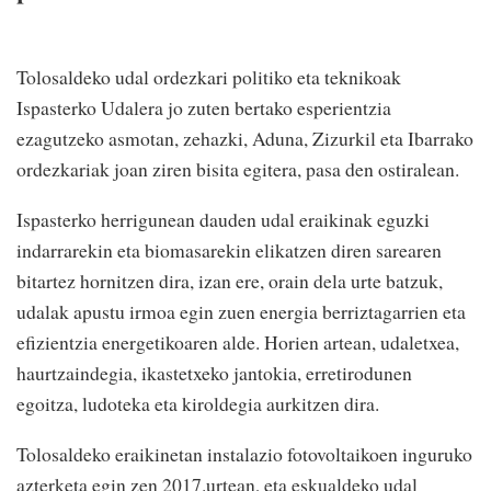
Tolosaldeko udal ordezkari politiko eta teknikoak
Ispasterko Udalera jo zuten bertako esperientzia
ezagutzeko asmotan, zehazki, Aduna, Zizurkil eta Ibarrako
ordezkariak joan ziren bisita egitera, pasa den ostiralean.
Ispasterko herrigunean dauden udal eraikinak eguzki
indarrarekin eta biomasarekin elikatzen diren sarearen
bitartez hornitzen dira, izan ere, orain dela urte batzuk,
udalak apustu irmoa egin zuen energia berriztagarrien eta
efizientzia energetikoaren alde. Horien artean, udaletxea,
haurtzaindegia, ikastetxeko jantokia, erretirodunen
egoitza, ludoteka eta kiroldegia aurkitzen dira.
Tolosaldeko eraikinetan instalazio fotovoltaikoen inguruko
azterketa egin zen 2017.urtean, eta eskualdeko udal