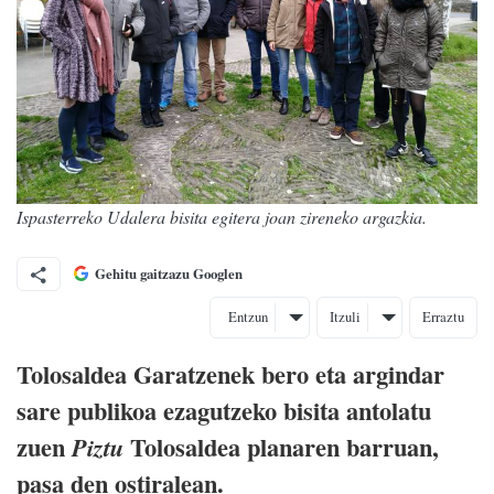
Ispasterreko Udalera bisita egitera joan zireneko argazkia.
Gehitu gaitzazu Googlen
Entzun
Itzuli
Erraztu
Tolosaldea Garatzenek bero eta argindar
sare publikoa ezagutzeko bisita antolatu
zuen
Tolosaldea planaren barruan,
Piztu
pasa den ostiralean.