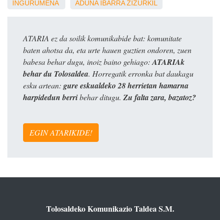
INGURUMENA
ADUNA
IBARRA
ZIZURKIL
ATARIA ez da soilik komunikabide bat: komunitate
baten ahotsa da, eta urte hauen guztien ondoren, zuen
babesa behar dugu, inoiz baino gehiago:
ATARIAk
behar du Tolosaldea
. Horregatik erronka bat daukagu
esku artean:
gure eskualdeko 28 herrietan hamarna
harpidedun berri
behar ditugu.
Zu falta zara, bazatoz?
EGIN ATARIKIDE!
Tolosaldeko Komunikazio Taldea S.M.