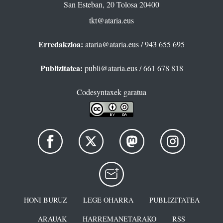
San Esteban, 20 Tolosa 20400
tkt@ataria.eus
Erredakzioa:
ataria@ataria.eus
/ 943 655 695
Publizitatea:
publi@ataria.eus
/ 661 678 818
Codesyntaxek garatua
HONI BURUZ
LEGE OHARRA
PUBLIZITATEA
ARAUAK
HARREMANETARAKO
RSS