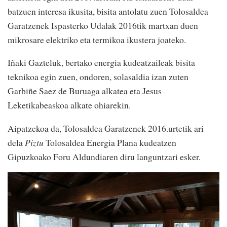
batzuen interesa ikusita, bisita antolatu zuen Tolosaldea
Garatzenek Ispasterko Udalak 2016tik martxan duen
mikrosare elektriko eta termikoa ikustera joateko.
Iñaki Gazteluk, bertako energia kudeatzaileak bisita
teknikoa egin zuen, ondoren, solasaldia izan zuten
Garbiñe Saez de Buruaga alkatea eta Jesus
Leketikabeaskoa alkate ohiarekin.
Aipatzekoa da, Tolosaldea Garatzenek 2016.urtetik ari
dela
Piztu
Tolosaldea Energia Plana kudeatzen
Gipuzkoako Foru Aldundiaren diru languntzari esker.