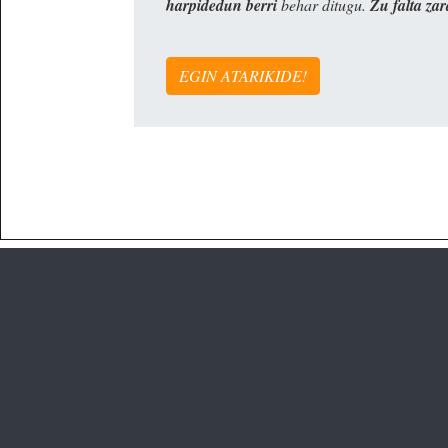
harpidedun berri
behar ditugu.
Zu falta zar
EGIN ATARIKIDE!