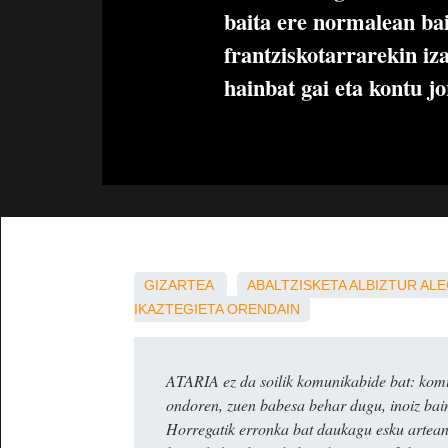
baita ere normalean ba
frantziskotarrarekin iz
hainbat gai eta kontu jo
GIZARTEA
ABALTZISKETA
ALBIZTUR
ALE
IKAZTEGIETA
ORENDAIN
ATARIA ez da soilik komunikabide bat: komun
ondoren, zuen babesa behar dugu, inoiz ba
Horregatik erronka bat daukagu esku artea