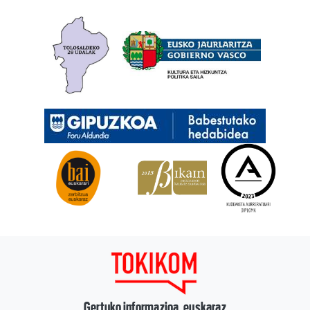
Gertuko informazioa, euskaraz