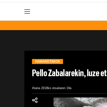
HAMAIKETAKOA
Pello Zabalarekin, luze e
Ataria
2018ko otsailaren 19a