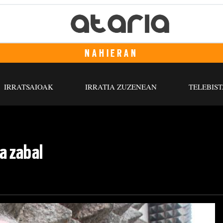
NAHIERAN
IRRATSAIOAK
IRRATIA ZUZENEAN
TELEBIST
ta zabal