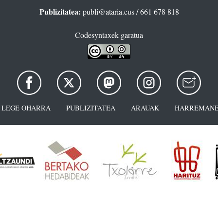
Publizitatea:
publi@ataria.eus
/ 661 678 818
Codesyntaxek garatua
LEGE OHARRA
PUBLIZITATEA
ARAUAK
HARREMANE