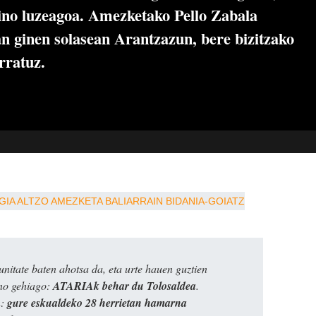
ino luzeagoa. Amezketako Pello Zabala
an ginen solasean Arantzazun, bere bizitzako
rratuz.
GIA
ALTZO
AMEZKETA
BALIARRAIN
BIDANIA-GOIATZ
itate baten ahotsa da, eta urte hauen guztien
ino gehiago:
ATARIAk behar du Tolosaldea
.
n:
gure eskualdeko 28 herrietan hamarna