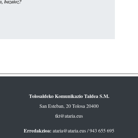
a, bazatoz?
Tolosaldeko Komunikazio Taldea S.M.
San Esteban, 20 Tolosa 20400
tkt@ataria.eus
Erredakzioa:
ataria@ataria.eus
/ 943 655 695