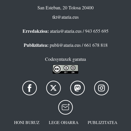
San Esteban, 20 Tolosa 20400
tkt@ataria.eus
Erredakzioa:
ataria@ataria.eus
/ 943 655 695
Publizitatea:
publi@ataria.eus
/ 661 678 818
Codesyntaxek garatua
HONI BURUZ
LEGE OHARRA
PUBLIZITATEA