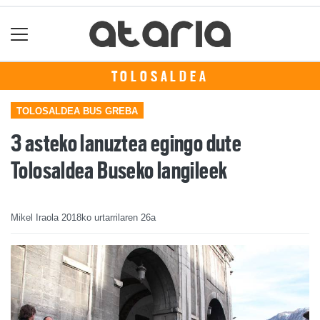
TOLOSALDEA
TOLOSALDEA BUS GREBA
3 asteko lanuztea egingo dute
Tolosaldea Buseko langileek
Mikel Iraola
2018ko urtarrilaren 26a