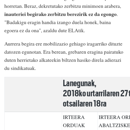
horretan. Beraz, dekretutako zerbitzu minimoen arabera,
inauteriei begirako zerbitzu berezirik ez da egongo
.
"Badakigu eragin handia izango duela honek, baina
egoera ez da ona", azaldu dute ELAtik.
Aurrera begira ere mobilizazio gehiago iragarriko dituzte
datozen egunotan. Era berean, grebaren eragina pairatuko
duten herrietako alkateekin biltzen hasiko direla adierazi
du sindikatuak.
Lanegunak,
2018ko urtarrilaren 27
otsailaren 18ra
IRTEERA
IRTEERA O
ORDUAK
ABALTZISKE