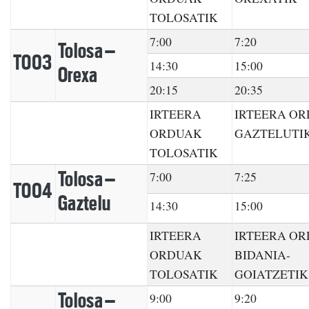
TOLOSATIK
7:00
7:20
Tolosa –
TO03
14:30
15:00
Orexa
20:15
20:35
IRTEERA
IRTEERA O
ORDUAK
GAZTELUTI
TOLOSATIK
Tolosa –
7:00
7:25
TO04
Gaztelu
14:30
15:00
IRTEERA
IRTEERA O
ORDUAK
BIDANIA-
TOLOSATIK
GOIATZETIK
Tolosa –
9:00
9:20