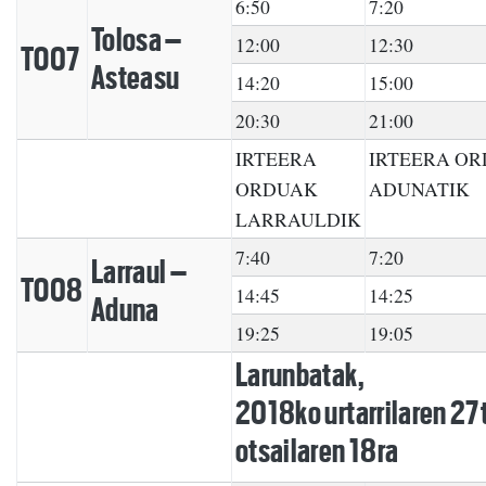
6:50
7:20
Tolosa –
12:00
12:30
TO07
Asteasu
14:20
15:00
20:30
21:00
IRTEERA
IRTEERA O
ORDUAK
ADUNATIK
LARRAULDIK
7:40
7:20
Larraul –
TO08
14:45
14:25
Aduna
19:25
19:05
Larunbatak,
2018ko urtarrilaren 27
otsailaren 18ra