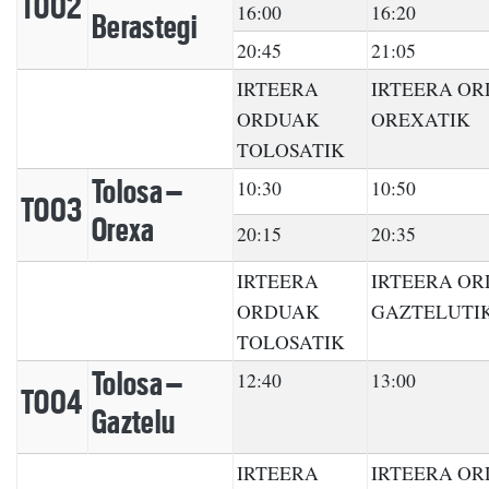
TO02
16:00
16:20
Berastegi
20:45
21:05
IRTEERA
IRTEERA O
ORDUAK
OREXATIK
TOLOSATIK
Tolosa –
10:30
10:50
TO03
Orexa
20:15
20:35
IRTEERA
IRTEERA O
ORDUAK
GAZTELUTI
TOLOSATIK
Tolosa –
12:40
13:00
TO04
Gaztelu
IRTEERA
IRTEERA O