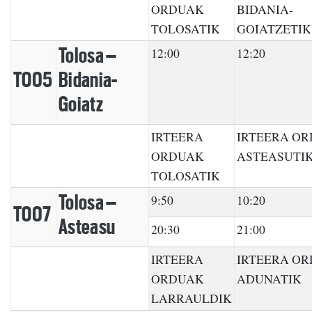
ORDUAK
BIDANIA-
TOLOSATIK
GOIATZETIK
Tolosa –
12:00
12:20
TO05
Bidania-
Goiatz
IRTEERA
IRTEERA O
ORDUAK
ASTEASUTI
TOLOSATIK
Tolosa –
9:50
10:20
TO07
Asteasu
20:30
21:00
IRTEERA
IRTEERA O
ORDUAK
ADUNATIK
LARRAULDIK