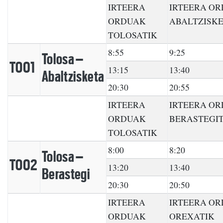
IRTEERA
IRTEERA O
ORDUAK
ABALTZISKE
TOLOSATIK
8:55
9:25
Tolosa –
TO01
13:15
13:40
Abaltzisketa
20:30
20:55
IRTEERA
IRTEERA O
ORDUAK
BERASTEGIT
TOLOSATIK
8:00
8:20
Tolosa –
TO02
13:20
13:40
Berastegi
20:30
20:50
IRTEERA
IRTEERA O
ORDUAK
OREXATIK