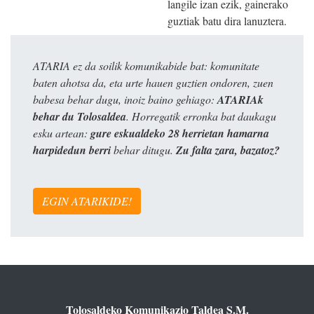
langile izan ezik, gainerako
guztiak batu dira lanuztera.
ATARIA ez da soilik komunikabide bat: komunitate
baten ahotsa da, eta urte hauen guztien ondoren, zuen
babesa behar dugu, inoiz baino gehiago:
ATARIAk
behar du Tolosaldea
. Horregatik erronka bat daukagu
esku artean:
gure eskualdeko 28 herrietan hamarna
harpidedun berri
behar ditugu.
Zu falta zara, bazatoz?
EGIN ATARIKIDE!
Tolosaldeko Komunikazio Taldea S.M.