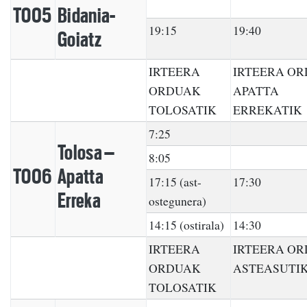
TO05
Bidania-
19:15
19:40
Goiatz
IRTEERA
IRTEERA O
ORDUAK
APATTA
TOLOSATIK
ERREKATIK
7:25
Tolosa –
8:05
TO06
Apatta
17:15 (ast-
17:30
Erreka
ostegunera)
14:15 (ostirala)
14:30
IRTEERA
IRTEERA O
ORDUAK
ASTEASUTI
TOLOSATIK