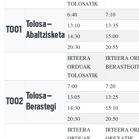
TOLOSATIK
6:40
7:10
Tolosa –
13:10
13:35
TO01
Abaltzisketa
14:30
15:00
20:30
20:55
IRTEERA
IRTEERA O
ORDUAK
BERASTEGIT
TOLOSATIK
7:00
7:20
Tolosa –
13:05
13:25
TO02
Berastegi
14:30
15:10
20:30
20:50
IRTEERA
IRTEERA O
ORDUAK
OREXATIK