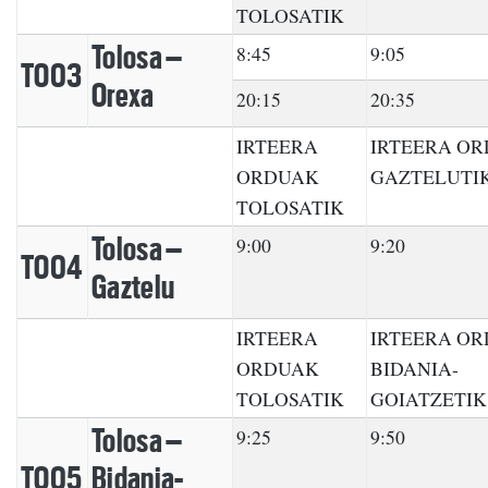
TOLOSATIK
Tolosa –
8:45
9:05
TO03
Orexa
20:15
20:35
IRTEERA
IRTEERA O
ORDUAK
GAZTELUTI
TOLOSATIK
Tolosa –
9:00
9:20
TO04
Gaztelu
IRTEERA
IRTEERA O
ORDUAK
BIDANIA-
TOLOSATIK
GOIATZETIK
Tolosa –
9:25
9:50
TO05
Bidania-