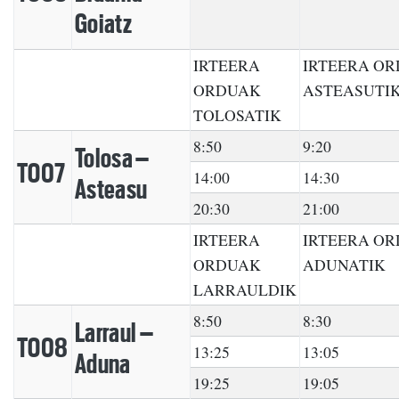
Goiatz
IRTEERA
IRTEERA O
ORDUAK
ASTEASUTI
TOLOSATIK
8:50
9:20
Tolosa –
TO07
14:00
14:30
Asteasu
20:30
21:00
IRTEERA
IRTEERA O
ORDUAK
ADUNATIK
LARRAULDIK
8:50
8:30
Larraul –
TO08
13:25
13:05
Aduna
19:25
19:05