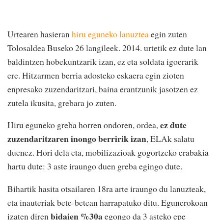
Urtearen hasieran
hiru eguneko lanuztea
egin zuten
Tolosaldea Buseko 26 langileek. 2014. urtetik ez dute lan
baldintzen hobekuntzarik izan, ez eta soldata igoerarik
ere. Hitzarmen berria adosteko eskaera egin zioten
enpresako zuzendaritzari, baina erantzunik jasotzen ez
zutela ikusita, grebara jo zuten.
ez dute
Hiru eguneko greba horren ondoren, ordea,
zuzendaritzaren inongo berririk izan
, ELAk salatu
duenez. Hori dela eta, mobilizazioak gogortzeko erabakia
hartu dute: 3 aste iraungo duen greba egingo dute.
Bihartik hasita otsailaren 18ra arte iraungo du lanuzteak,
eta inauteriak bete-betean harrapatuko ditu. Egunerokoan
bidaien %30a
izaten diren
egongo da 3 asteko epe