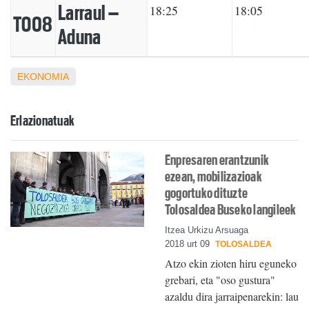
Larraul –
18:25
18:05
TO08
Aduna
EKONOMIA
Erlazionatuak
Enpresaren erantzunik
ezean, mobilizazioak
gogortuko dituzte
Tolosaldea Buseko langileek
Itzea Urkizu Arsuaga
2018 urt 09
TOLOSALDEA
Atzo ekin zioten hiru eguneko
grebari, eta "oso gustura"
azaldu dira jarraipenarekin: lau