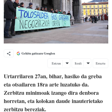
Gehitu gaitzazu Googlen
Entzun
Itzuli
Erraztu
Urtarrilaren 27an, bihar, hasiko da greba
eta otsailaren 18ra arte luzatuko da.
Zerbitzu minimoak izango dira denbora
horretan, eta kolokan daude inauterietako
zerbitzu bereziak.