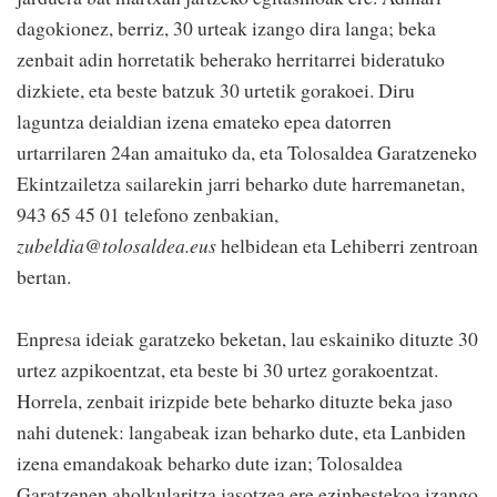
dagokionez, berriz, 30 urteak izango dira langa; beka
zenbait adin horretatik beherako herritarrei bideratuko
dizkiete, eta beste batzuk 30 urtetik gorakoei. Diru
laguntza deialdian izena emateko epea datorren
urtarrilaren 24an amaituko da, eta Tolosaldea Garatzeneko
Ekintzailetza sailarekin jarri beharko dute harremanetan,
943 65 45 01 telefono zenbakian,
zubeldia@tolosaldea.eus
helbidean eta Lehiberri zentroan
bertan.
Enpresa ideiak garatzeko beketan, lau eskainiko dituzte 30
urtez azpikoentzat, eta beste bi 30 urtez gorakoentzat.
Horrela, zenbait irizpide bete beharko dituzte beka jaso
nahi dutenek: langabeak izan beharko dute, eta Lanbiden
izena emandakoak beharko dute izan; Tolosaldea
Garatzenen aholkularitza jasotzea ere ezinbestekoa izango