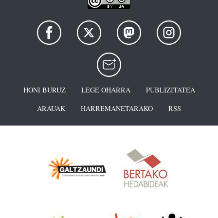
HONI BURUZ
LEGE OHARRA
PUBLIZITATEA
ARAUAK
HARREMANETARAKO
RSS