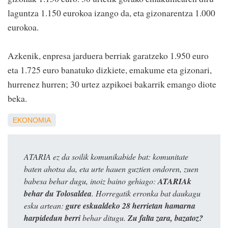
laguntza 1.150 eurokoa izango da, eta gizonarentza 1.000
eurokoa.
Azkenik, enpresa jarduera berriak garatzeko 1.950 euro
eta 1.725 euro banatuko dizkiete, emakume eta gizonari,
hurrenez hurren; 30 urtez azpikoei bakarrik emango diote
beka.
EKONOMIA
ATARIA ez da soilik komunikabide bat: komunitate
baten ahotsa da, eta urte hauen guztien ondoren, zuen
babesa behar dugu, inoiz baino gehiago:
ATARIAk
behar du Tolosaldea
. Horregatik erronka bat daukagu
esku artean:
gure eskualdeko 28 herrietan hamarna
harpidedun berri
behar ditugu.
Zu falta zara, bazatoz?