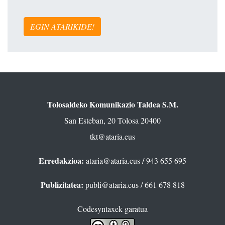
EGIN ATARIKIDE!
Tolosaldeko Komunikazio Taldea S.M.
San Esteban, 20 Tolosa 20400
tkt@ataria.eus
Erredakzioa:
ataria@ataria.eus
/ 943 655 695
Publizitatea:
publi@ataria.eus
/ 661 678 818
Codesyntaxek garatua