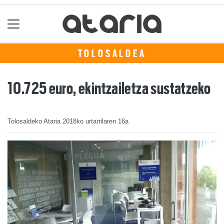
TOLOSALDEA
10.725 euro, ekintzailetza sustatzeko
Tolosaldeko Ataria
2018ko urtarrilaren 16a