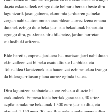
da,eta eskatzaileek ezingo dute helburu bereko beste diru
laguntzarik jaso; gainera, ekonomia jardueren gaineko
zergan nahiz autonomoen araubidean aurrez izena emana
dutenek ezingo dute beka jaso, eta bekadunak behartuta
egongo dira, gutxienez hiru hilabetez, jardun horretan
esklusiboki aritzera.
Bide beretik, enpresa jarduera bat martxan jarri nahi duten
ekintzaileentzat bi beka osatu dituzte Lanbidek eta
Tolosaldea Garatzenek, eta hauentzat ezinbestekoa izango
da bideragarritasun plana aurrez eginda izatea.
Diru laguntzen zenbatekoak ere zehaztu dituzte bi
erakundeek. Enpresa ideia berriak garatzeko, 30 urtez
azpiko emakume bekaunak 1.300 euro jasoko ditu, eta
gizonak 1.150 euro. 30 urtetik gorako emakumearen diru