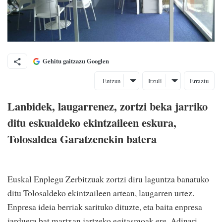
Gehitu gaitzazu Googlen
Entzun
Itzuli
Erraztu
Lanbidek, laugarrenez, zortzi beka jarriko
ditu eskualdeko ekintzaileen eskura,
Tolosaldea Garatzenekin batera
Euskal Enplegu Zerbitzuak zortzi diru laguntza banatuko
ditu Tolosaldeko ekintzaileen artean, laugarren urtez.
Enpresa ideia berriak sarituko dituzte, eta baita enpresa
jarduera bat martxan jartzeko egitasmoak ere. Adinari