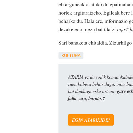
elkarguneak osatuko du epaimahaia
horiek argitaratzeko. Egileak bere
beharko du. Hala ere, informazio g
dezake edo mezu bat idatzi
info@h
Sari banaketa ekitaldia, Zizurkilgo
KULTURA
ATARIA ez da soilik komunikabide 
zuen babesa behar dugu, inoiz ba
bat daukagu esku artean:
gure es
falta zara, bazatoz?
EGIN ATARIKIDE!