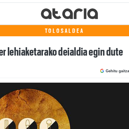
TOLOSALDEA
r lehiaketarako deialdia egin dute
Gehitu gaitz