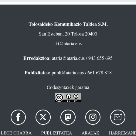
Tolosaldeko Komunikazio Taldea S.M.
San Esteban, 20 Tolosa 20400
tkt@ataria.eus
Erredakzioa:
ataria@ataria.eus
/ 943 655 695
Publizitatea:
publi@ataria.eus
/ 661 678 818
Codesyntaxek garatua
LEGE OHARRA
PUBLIZITATEA
ARAUAK
HARREMANE