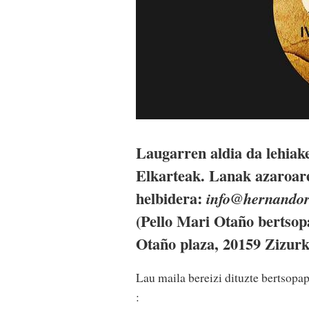
Laugarren aldia da lehiak
Elkarteak. Lanak azaroare
helbidera:
info@hernandor
(Pello Mari Otaño bertsopa
Otaño plaza, 20159 Zizurki
Lau maila bereizi dituzte bertsopap
: