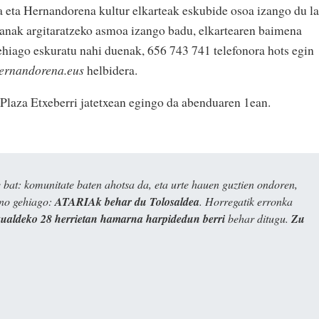
 eta Hernandorena kultur elkarteak eskubide osoa izango du l
 lanak argitaratzeko asmoa izango badu, elkartearen baimena
ehiago eskuratu nahi duenak, 656 743 741 telefonora hots egin
ernandorena.eus
helbidera.
 Plaza Etxeberri jatetxean egingo da abenduaren 1ean.
bat: komunitate baten ahotsa da, eta urte hauen guztien ondoren,
ino gehiago:
ATARIAk behar du Tolosaldea
. Horregatik erronka
kualdeko 28 herrietan hamarna harpidedun berri
behar ditugu.
Zu