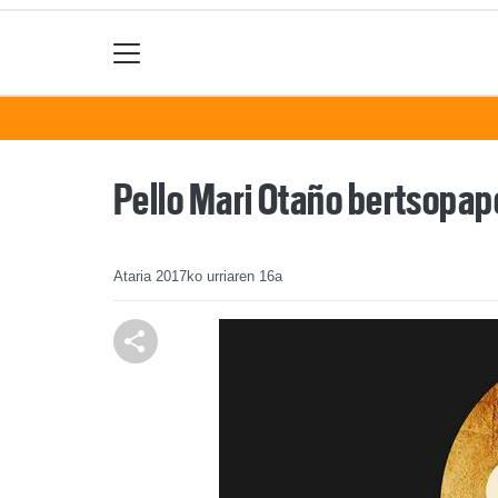
Pello Mari Otaño bertsopape
Ataria
2017ko urriaren 16a