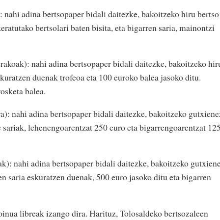
 nahi adina bertsopaper bidali daitezke, bakoitzeko hiru bertso
ratutako bertsolari baten bisita, eta bigarren saria, mainontzi
rakoak): nahi adina bertsopaper bidali daitezke, bakoitzeko hir
skuratzen duenak trofeoa eta 100 euroko balea jasoko ditu.
osketa balea.
ra): nahi adina bertsopaper bidali daitezke, bakoitzeko gutxiene
e sariak, lehenengoarentzat 250 euro eta bigarrengoarentzat 12
k): nahi adina bertsopaper bidali daitezke, bakoitzeko gutxien
en saria eskuratzen duenak, 500 euro jasoko ditu eta bigarren
doinua libreak izango dira. Harituz, Tolosaldeko bertsozaleen