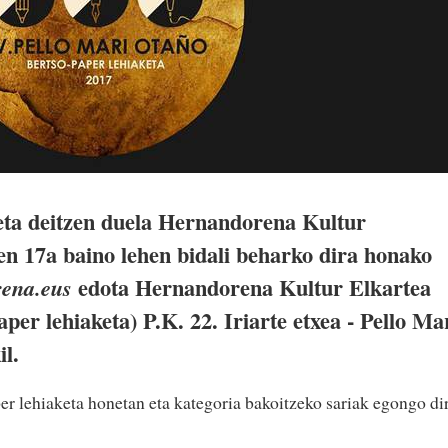
eta deitzen duela Hernandorena Kultur
n 17a baino lehen bidali beharko dira honako
edota Hernandorena Kultur Elkartea
ena.eus
per lehiaketa) P.K. 22. Iriarte etxea - Pello Ma
l.
er lehiaketa honetan eta kategoria bakoitzeko sariak egongo dir