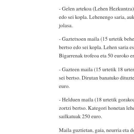
- Gelen artekoa (Lehen Hezkuntza):
edo sei kopla. Lehenengo saria, auke
jolasa.
- Gaztetxoen maila (15 urtetik behe
bertso edo sei kopla. Lehen saria e
Bigarrenak trofeoa eta 50 euroko er
- Gazteen maila (15 urtetik 18 urte
sei bertso. Dirutan banatuko dituzt
euro.
- Helduen maila (18 urtetik gorakoa
zortzi bertso. Kategori honetan leh
sailkatuak 250 euro.
Maila guztietan, gaia, neurria eta 