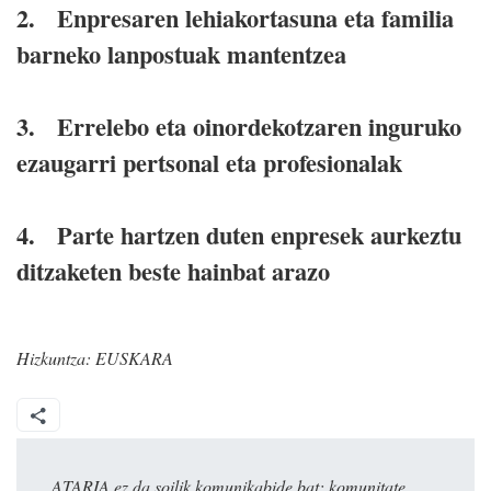
2. Enpresaren lehiakortasuna eta familia
barneko lanpostuak mantentzea
3. Errelebo eta oinordekotzaren inguruko
ezaugarri pertsonal eta profesionalak
4. Parte hartzen duten enpresek aurkeztu
ditzaketen beste hainbat arazo
Hizkuntza:
EUSKARA
ATARIA ez da soilik komunikabide bat: komunitate