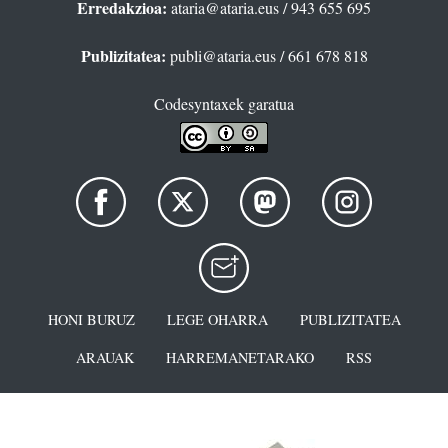
Erredakzioa:
ataria@ataria.eus
/ 943 655 695
Publizitatea:
publi@ataria.eus
/ 661 678 818
Codesyntaxek garatua
HONI BURUZ
LEGE OHARRA
PUBLIZITATEA
ARAUAK
HARREMANETARAKO
RSS