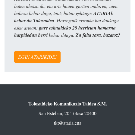
baten ahotsa da, eta urte hauen guztien ondoren, zuen
babesa behar dugu, inoiz baino gehiago:
ATARIAk
behar du Tolosaldea
. Horregatik erronka bat daukagu
esku artean:
gure eskualdeko 28 herrietan hamarna
harpidedun berri
behar ditugu.
Zu falta zara, bazatoz?
EGIN ATARIKIDE!
Tolosaldeko Komunikazio Taldea S.M.
San Esteban, 20 Tolosa 20400
tkt@ataria.eus