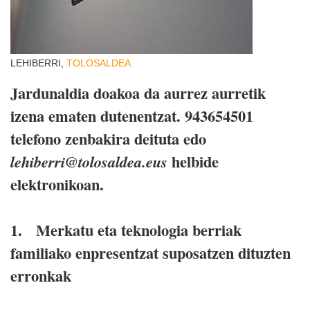
LEHIBERRI,
TOLOSALDEA
Jardunaldia doakoa da aurrez aurretik
izena ematen dutenentzat. 943654501
telefono zenbakira deituta edo
helbide
lehiberri@tolosaldea.eus
elektronikoan.
1. Merkatu eta teknologia berriak
familiako enpresentzat suposatzen dituzten
erronkak