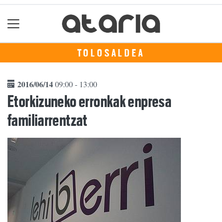
TOLOSALDEA
2016/06/14
09:00 - 13:00
Etorkizuneko erronkak enpresa
familiarrentzat