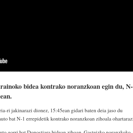
arainoko bidea kontrako noranzkoan egin du, N
dean.
a-ri jakinarazi dionez, 15:45ean gidari baten deia jaso du
auto bat N-1 errepidetik kontrako noranzkoan zihoala ohartaraz
uto gorri bat Donostiara bidean zihoan, Gasteizko noranzkoko