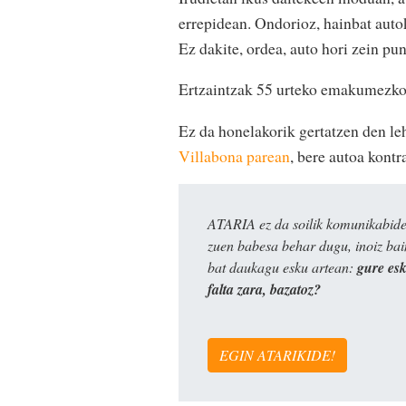
errepidean. Ondorioz, hainbat autok
Ez dakite, ordea, auto hori zein pu
Ertzaintzak 55 urteko emakumezko b
Ez da honelakorik gertatzen den le
Villabona parean
, bere autoa kont
ATARIA ez da soilik komunikabide 
zuen babesa behar dugu, inoiz ba
bat daukagu esku artean:
gure es
falta zara, bazatoz?
EGIN ATARIKIDE!