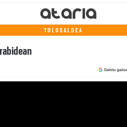
TOLOSALDEA
orabidean
Gehitu gaitz