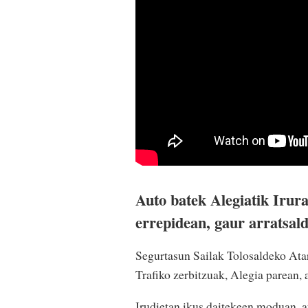
Auto batek Alegiatik Irur
errepidean, gaur arratsal
Segurtasun Sailak Tolosaldeko Atari
Trafiko zerbitzuak, Alegia parean, 
Irudietan ikus daitekeen moduan, a