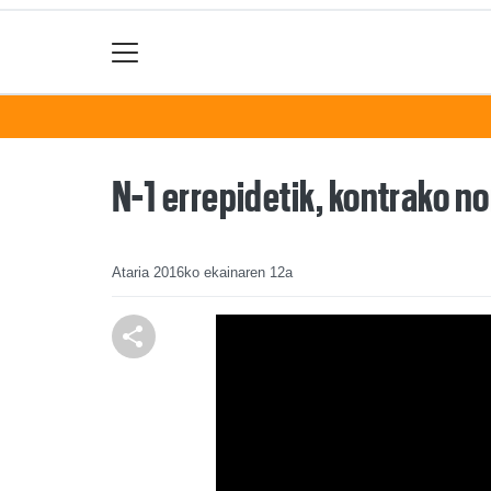
N-1 errepidetik, kontrako n
Ataria
2016ko ekainaren 12a