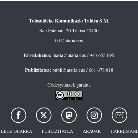
Tolosaldeko Komunikazio Taldea S.M.
San Esteban, 20 Tolosa 20400
tkt@ataria.eus
Erredakzioa:
ataria@ataria.eus
/ 943 655 695
Publizitatea:
publi@ataria.eus
/ 661 678 818
Codesyntaxek garatua
LEGE OHARRA
PUBLIZITATEA
ARAUAK
HARREMANE