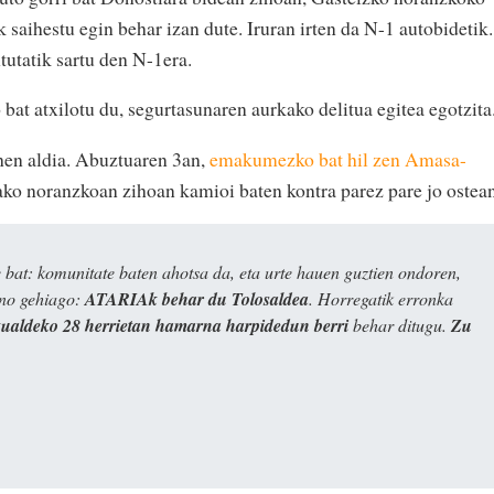
 saihestu egin behar izan dute. Iruran irten da N-1 autobidetik.
ntutatik sartu den N-1era.
at atxilotu du, segurtasunaren aurkako delitua egitea egotzita
hen aldia. Abuztuaren 3an,
emakumezko bat hil zen Amasa-
rako noranzkoan zihoan kamioi baten kontra parez pare jo ostea
bat: komunitate baten ahotsa da, eta urte hauen guztien ondoren,
ino gehiago:
ATARIAk behar du Tolosaldea
. Horregatik erronka
kualdeko 28 herrietan hamarna harpidedun berri
behar ditugu.
Zu