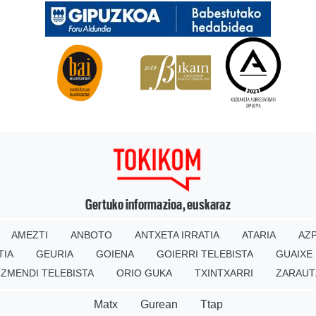
Gertuko informazioa, euskaraz
AMEZTI
ANBOTO
ANTXETA IRRATIA
ATARIA
AZP
TIA
GEURIA
GOIENA
GOIERRI TELEBISTA
GUAIXE
IZMENDI TELEBISTA
ORIO GUKA
TXINTXARRI
ZARAUT
Matx
Gurean
Ttap