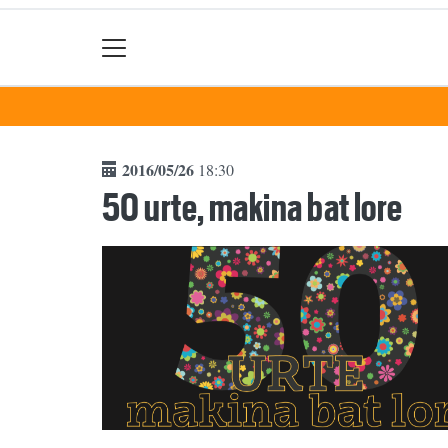
2016/05/26
18:30
50 urte, makina bat lore