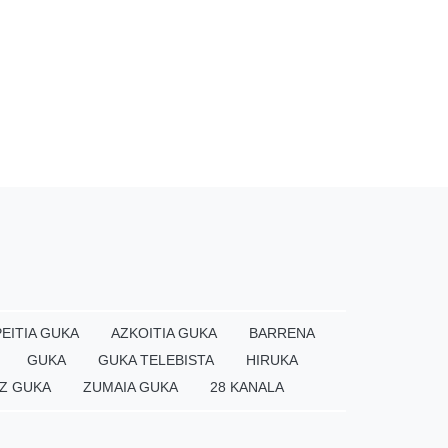
EITIA GUKA
AZKOITIA GUKA
BARRENA
GUKA
GUKA TELEBISTA
HIRUKA
Z GUKA
ZUMAIA GUKA
28 KANALA