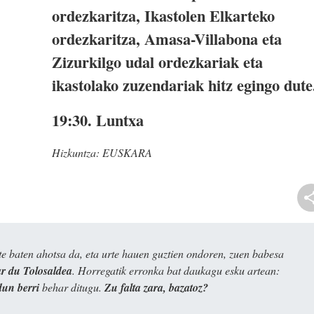
ordezkaritza, Ikastolen Elkarteko
ordezkaritza, Amasa-Villabona eta
Zizurkilgo udal ordezkariak eta
ikastolako zuzendariak hitz egingo dute
19:30. Luntxa
Hizkuntza:
EUSKARA
e baten ahotsa da, eta urte hauen guztien ondoren, zuen babesa
 du Tolosaldea
. Horregatik erronka bat daukagu esku artean:
dun berri
behar ditugu.
Zu falta zara, bazatoz?