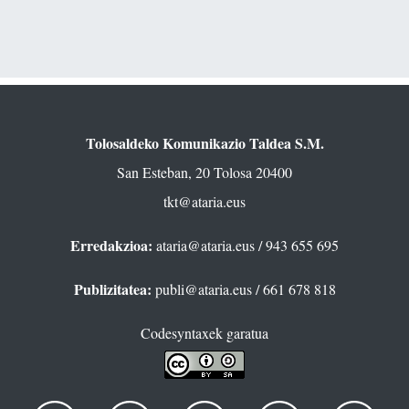
Tolosaldeko Komunikazio Taldea S.M.
San Esteban, 20 Tolosa 20400
tkt@ataria.eus
Erredakzioa:
ataria@ataria.eus
/ 943 655 695
Publizitatea:
publi@ataria.eus
/ 661 678 818
Codesyntaxek garatua