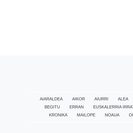
AIARALDEA
AIKOR
AIURRI
ALEA
BEGITU
ERRAN
EUSKALERRIA IRRA
KRONIKA
MAILOPE
NOAUA
O