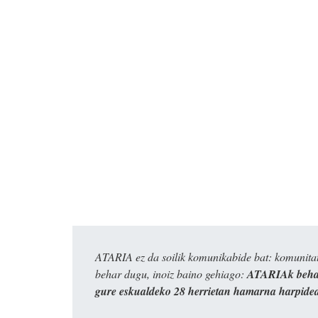
ATARIA ez da soilik komunikabide bat: komunitat
behar dugu, inoiz baino gehiago:
ATARIAk behar
gure eskualdeko 28 herrietan hamarna harpide