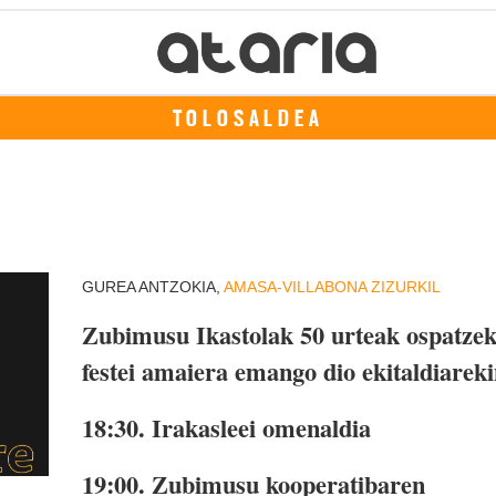
TOLOSALDEA
GUREA ANTZOKIA,
AMASA-VILLABONA
ZIZURKIL
Zubimusu Ikastolak 50 urteak ospatze
festei amaiera emango dio ekitaldiareki
18:30. Irakasleei omenaldia
19:00. Zubimusu kooperatibaren