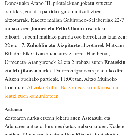
Donostiako Atano III. pilotalekuan jokatu zituzten
partidak, eta hiru partidak galduta itzuli ziren
altzotarrak. Kadete mailan Gabirondo-Salaberriak 22-7
Joanes eta Pello Olano
irabazi zien
k osatutako
bikoari. Jubenil mailako partida oso borrokatua izan zen:
Zubeldia eta Aizpitarte
22 eta 17.
altzotarrek Matxain-
Bikuina bikoa izan zuen aurrez aurre. Handietan,
Erauskin
Urmeneta-Arangurenek 22 eta 2 irabazi zuten
eta Mujikaren
aurka. Datorren igandean jokatuko dira
Altzon bueltako partidak, 11:00etan, Altzo Muinoko
frontoian.
Altzoko Kultur Batzordeak kronika osatua
idatzi zuen komunitatean
.
Asteasu
Zestoaren aurka etxean jokatu zuen Asteasuk, eta
Adunaren antzera, hiru neurketak irabazi zituen. Kadete
Iker Elizegi eta Arkaitz
mailan, 22-6 nagusitu ziren