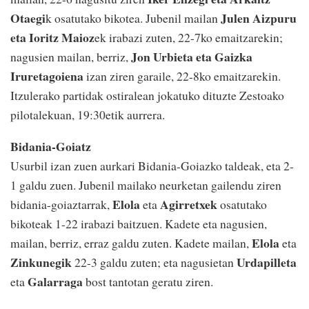
Otaegi
Julen Aizpuru
k osatutako bikotea. Jubenil mailan
eta Ioritz Maioz
ek irabazi zuten, 22-7ko emaitzarekin;
Jon Urbieta eta Gaizka
nagusien mailan, berriz,
Iruretagoiena
izan ziren garaile, 22-8ko emaitzarekin.
Itzulerako partidak ostiralean jokatuko dituzte Zestoako
pilotalekuan, 19:30etik aurrera.
Bidania-Goiatz
Usurbil izan zuen aurkari Bidania-Goiazko taldeak, eta 2-
1 galdu zuen. Jubenil mailako neurketan gailendu ziren
Elola
Agirretxek
bidania-goiaztarrak,
eta
osatutako
bikoteak 1-22 irabazi baitzuen. Kadete eta nagusien,
Elola
mailan, berriz, erraz galdu zuten. Kadete mailan,
eta
Zinkunegik
Urdapilleta
22-3 galdu zuten; eta nagusietan
Galarraga
eta
bost tantotan geratu ziren.