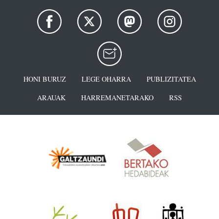
HONI BURUZ
LEGE OHARRA
PUBLIZITATEA
ARAUAK
HARREMANETARAKO
RSS