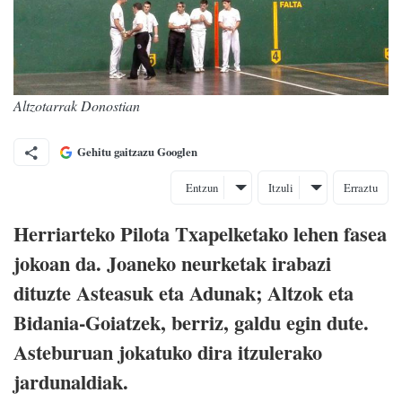
Altzotarrak Donostian
Gehitu gaitzazu Googlen
Entzun
Itzuli
Erraztu
Herriarteko Pilota Txapelketako lehen fasea
jokoan da. Joaneko neurketak irabazi
dituzte Asteasuk eta Adunak; Altzok eta
Bidania-Goiatzek, berriz, galdu egin dute.
Asteburuan jokatuko dira itzulerako
jardunaldiak.