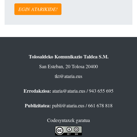
EGIN ATARIKIDE!
Tolosaldeko Komunikazio Taldea S.M.
San Esteban, 20 Tolosa 20400
tkt@ataria.eus
Erredakzioa:
ataria@ataria.eus
/ 943 655 695
Publizitatea:
publi@ataria.eus
/ 661 678 818
Codesyntaxek garatua