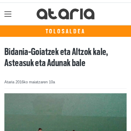
TOLOSALDEA
Bidania-Goiatzek eta Altzok kale,
Asteasuk eta Adunak bale
Ataria
2016ko maiatzaren 10a