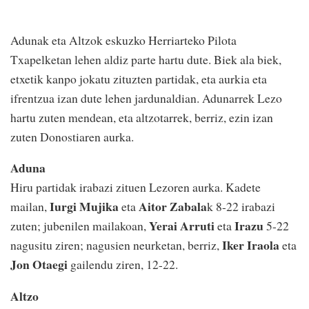
Adunak eta Altzok eskuzko Herriarteko Pilota
Txapelketan lehen aldiz parte hartu dute. Biek ala biek,
etxetik kanpo jokatu zituzten partidak, eta aurkia eta
ifrentzua izan dute lehen jardunaldian. Adunarrek Lezo
hartu zuten mendean, eta altzotarrek, berriz, ezin izan
zuten Donostiaren aurka.
Aduna
Hiru partidak irabazi zituen Lezoren aurka. Kadete
Iurgi Mujika
Aitor Zabala
mailan,
eta
k 8-22 irabazi
Yerai Arruti
Irazu
zuten; jubenilen mailakoan,
eta
5-22
Iker Iraola
nagusitu ziren; nagusien neurketan, berriz,
eta
Jon Otaegi
gailendu ziren, 12-22.
Altzo