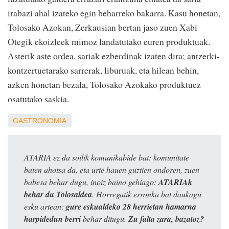
irabazi ahal izateko egin beharreko bakarra. Kasu honetan,
Tolosako Azokan, Zerkausian bertan jaso zuen Xabi
Otegik ekoizleek mimoz landatutako euren produktuak.
Asterik aste ordea, sariak ezberdinak izaten dira; antzerki-
kontzertuetarako sarrerak, liburuak, eta hilean behin,
azken honetan bezala, Tolosako Azokako produktuez
osatutako saskia.
GASTRONOMIA
ATARIA ez da soilik komunikabide bat: komunitate
baten ahotsa da, eta urte hauen guztien ondoren, zuen
babesa behar dugu, inoiz baino gehiago:
ATARIAk
behar du Tolosaldea
. Horregatik erronka bat daukagu
esku artean:
gure eskualdeko 28 herrietan hamarna
harpidedun berri
behar ditugu.
Zu falta zara, bazatoz?