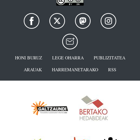
HONI BURUZ
LEGE OHARRA
PUBLIZITATEA
ARAUAK
HARREMANETARAKO
RSS