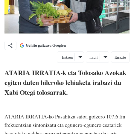
Gehitu gaitzazu Googlen
Entzun
Itzuli
Erraztu
ATARIA IRRATIA-k eta Tolosako Azokak
egiten duten hileroko lehiaketa irabazi du
Xabi Otegi tolosarrak.
ATARIA IRRATIA-ko Pasahitza saioa goizero 107,6 fm
frekuentzian sintonizatu eta egunero-egunero esatariek
luzatutako galdera errazari erantzuna ematea da saria