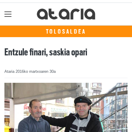
TOLOSALDEA
Entzule finari, saskia opari
Ataria
2016ko martxoaren 30a