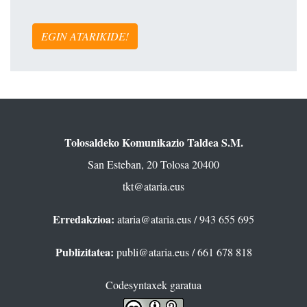
EGIN ATARIKIDE!
Tolosaldeko Komunikazio Taldea S.M.
San Esteban, 20 Tolosa 20400
tkt@ataria.eus
Erredakzioa:
ataria@ataria.eus
/ 943 655 695
Publizitatea:
publi@ataria.eus
/ 661 678 818
Codesyntaxek garatua