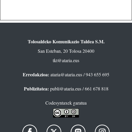
Tolosaldeko Komunikazio Taldea S.M.
San Esteban, 20 Tolosa 20400
tkt@ataria.eus
Erredakzioa:
ataria@ataria.eus
/ 943 655 695
Publizitatea:
publi@ataria.eus
/ 661 678 818
Codesyntaxek garatua