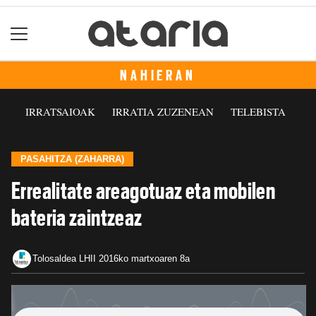
NAHIERAN
IRRATSAIOAK
IRRATIA ZUZENEAN
TELEBISTA
PASAHITZA (ZAHARRA)
Errealitate areagotuaz eta mobilen
bateria zaintzeaz
Tolosaldea LHII
2016ko martxoaren 8a