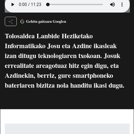
Gehitu gaitzazu Googlen
Tolosaldea Lanbide Heziketako
Informatikako Josu eta Azdine ikasleak
izan ditugu teknologiaren txokoan. Josuk
errealitate areagotuaz hitz egin digu, eta
Azdinekin, berriz, gure smartphoneko
bateriaren bizitza nola handitu ikasi dugu.