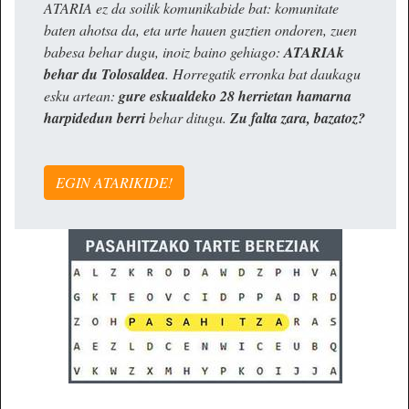
ATARIA ez da soilik komunikabide bat: komunitate
baten ahotsa da, eta urte hauen guztien ondoren, zuen
babesa behar dugu, inoiz baino gehiago:
ATARIAk
behar du Tolosaldea
. Horregatik erronka bat daukagu
esku artean:
gure eskualdeko 28 herrietan hamarna
harpidedun berri
behar ditugu.
Zu falta zara, bazatoz?
EGIN ATARIKIDE!