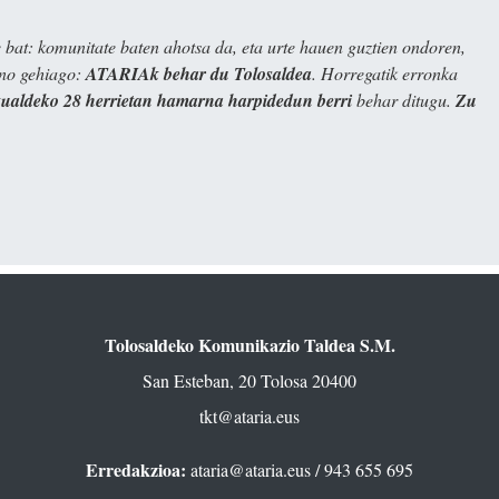
bat: komunitate baten ahotsa da, eta urte hauen guztien ondoren,
ino gehiago:
ATARIAk behar du Tolosaldea
. Horregatik erronka
kualdeko 28 herrietan hamarna harpidedun berri
behar ditugu.
Zu
Tolosaldeko Komunikazio Taldea S.M.
San Esteban, 20 Tolosa 20400
tkt@ataria.eus
Erredakzioa:
ataria@ataria.eus
/ 943 655 695