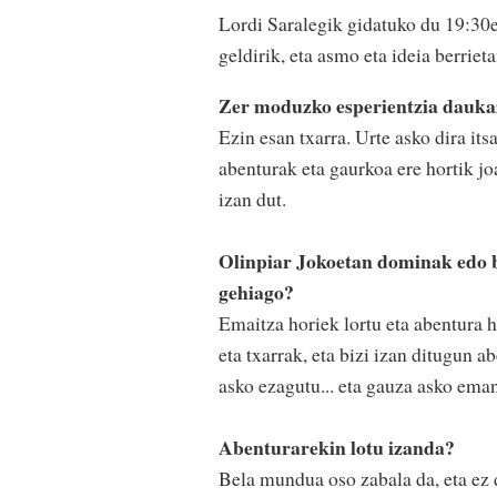
Lordi Saralegik gidatuko du 19:30ea
geldirik, eta asmo eta ideia berrieta
Zer moduzko esperientzia daukazu
Ezin esan txarra. Urte asko dira its
abenturak eta gaurkoa ere hortik joa
izan dut.
Olinpiar Jokoetan dominak edo b
gehiago?
Emaitza horiek lortu eta abentura 
eta txarrak, eta bizi izan ditugun 
asko ezagutu... eta gauza asko eman
Abenturarekin lotu izanda?
Bela mundua oso zabala da, eta ez 