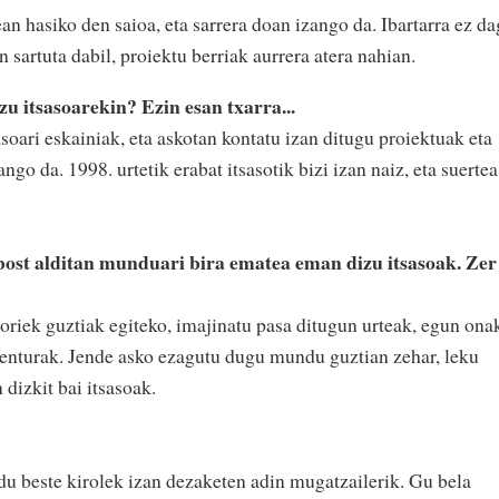
n hasiko den saioa, eta sarrera doan izango da. Ibartarra ez d
n sartuta dabil, proiektu berriak aurrera atera nahian.
 itsasoarekin? Ezin esan txarra...
asoari eskainiak, eta askotan kontatu izan ditugu proiektuak eta
ngo da. 1998. urtetik erabat itsasotik bizi izan naiz, eta suertea
ost alditan munduari bira ematea eman dizu itsasoak. Zer
horiek guztiak egiteko, imajinatu pasa ditugun urteak, egun ona
abenturak. Jende asko ezagutu dugu mundu guztian zehar, leku
 dizkit bai itsasoak.
du beste kirolek izan dezaketen adin mugatzailerik. Gu bela