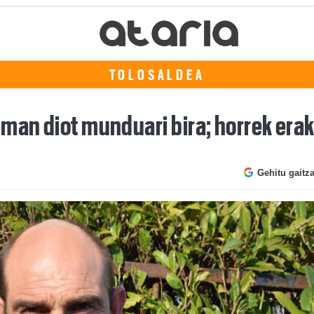
TOLOSALDEA
eman diot munduari bira; horrek era
Gehitu gaitz