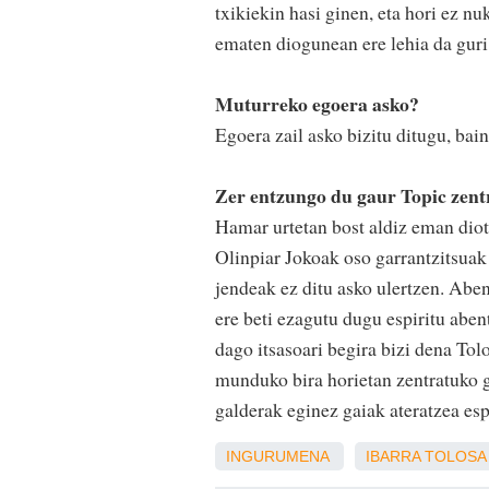
txikiekin hasi ginen, eta hori ez n
ematen diogunean ere lehia da guri 
Muturreko egoera asko?
Egoera zail asko bizitu ditugu, bai
Zer entzungo du gaur Topic zen
Hamar urtetan bost aldiz eman diot
Olinpiar Jokoak oso garrantzitsuak 
jendeak ez ditu asko ulertzen. Abe
ere beti ezagutu dugu espiritu aben
dago itsasoari begira bizi dena To
munduko bira horietan zentratuko ga
galderak eginez gaiak ateratzea esp
INGURUMENA
IBARRA
TOLOSA