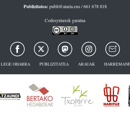
Publizitatea:
publi@ataria.eus
/ 661 678 818
Codesyntaxek garatua
LEGE OHARRA
PUBLIZITATEA
ARAUAK
HARREMANE