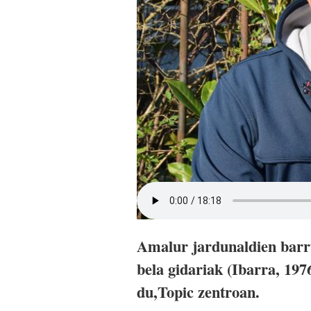
Amalur jardunaldien barrua
bela gidariak (Ibarra, 197
du,Topic zentroan.