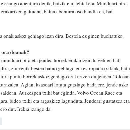
uke esango abentura denik, baizik eta, lehiaketa. Munduari bira
erakartzen gaituena, baina abentura oso handia da, bai.
na onak askoz gehiago izan dira. Bestela ez ginen bueltatuko.
trora doanak?
 munduari bira eta jendea horrek erakartzen du gehien bat.
dira, ziurrenik bestea baino gehiago eta estropada txikiak, bai
ntura puntu horrek askoz gehiago erakartzen du jendea. Tolosan
turazalea. Agian, itsasoari lotuta gutxiago bada ere, jende asko
losaldean. Aurkezpen txiki bat eginda, Volvo Ocean Race eta
ra, bideo txiki eta argazkiez lagunduta. Jendeari gustatzea eta
ero dut. Irekia izango da.