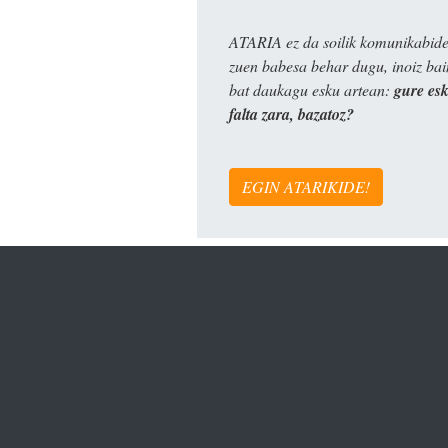
ATARIA ez da soilik komunikabide 
zuen babesa behar dugu, inoiz ba
bat daukagu esku artean:
gure es
falta zara, bazatoz?
EGIN ATARIKIDE!