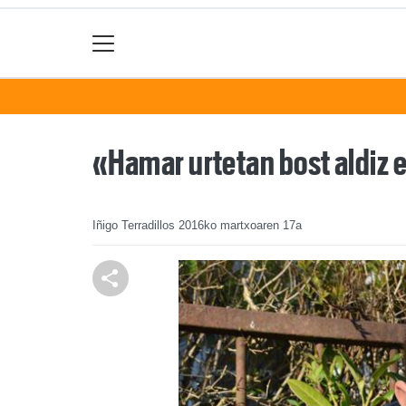
«Hamar urtetan bost aldiz 
Iñigo Terradillos
2016ko martxoaren 17a