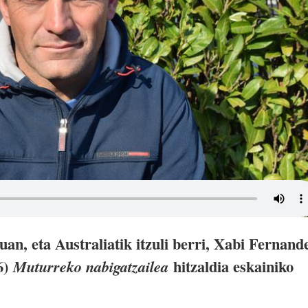
n, eta Australiatik itzuli berri, Xabi Fernand
6)
hitzaldia eskainiko
Muturreko nabigatzailea