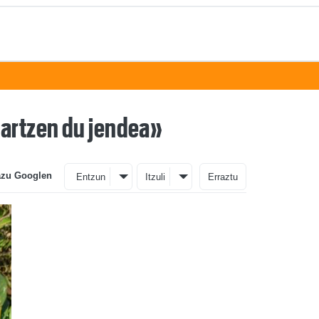
kartzen du jendea»
azu Googlen
Entzun
Itzuli
Erraztu