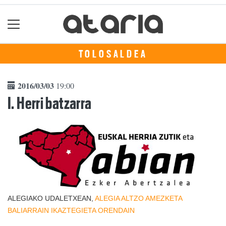
TOLOSALDEA
2016/03/03
19:00
I. Herri batzarra
ALEGIAKO UDALETXEAN,
ALEGIA
ALTZO
AMEZKETA
BALIARRAIN
IKAZTEGIETA
ORENDAIN