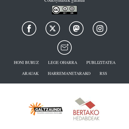
HONI BURUZ
LEGE OHARRA
PUBLIZITATEA
ARAUAK
HARREMANETARAKO
RSS