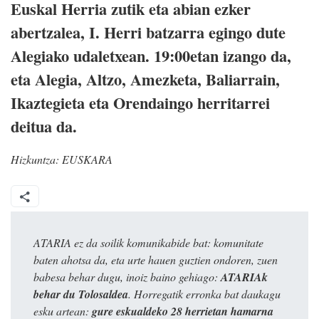
Euskal Herria zutik eta abian ezker
abertzalea, I. Herri batzarra egingo dute
Alegiako udaletxean. 19:00etan izango da,
eta Alegia, Altzo, Amezketa, Baliarrain,
Ikaztegieta eta Orendaingo herritarrei
deitua da.
Hizkuntza:
EUSKARA
ATARIA ez da soilik komunikabide bat: komunitate
baten ahotsa da, eta urte hauen guztien ondoren, zuen
babesa behar dugu, inoiz baino gehiago:
ATARIAk
behar du Tolosaldea
. Horregatik erronka bat daukagu
esku artean:
gure eskualdeko 28 herrietan hamarna