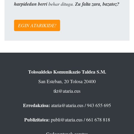
harpidedun berri
behar ditugu.
Zu falta zara, bazatoz?
EGIN ATARIKIDE!
Tolosaldeko Komunikazio Taldea S.M.
San Esteban, 20 Tolosa 20400
tkt@ataria.eus
Erredakzioa:
ataria@ataria.eus
/ 943 655 695
Publizitatea:
publi@ataria.eus
/ 661 678 818
Codesyntaxek garatua