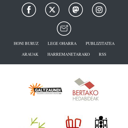
HONI BURUZ
LEGE OHARRA
PUBLIZITATEA
ARAUAK
HARREMANETARAKO
RSS