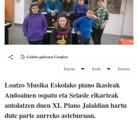
Gehitu gaitzazu Googlen
Entzun
Itzuli
Erraztu
Loatzo Musika Eskolako piano ikasleak
Andoainen ospatu eta Seiasle elkarteak
antolatzen duen XI. Piano Jaialdian hartu
dute parte aurreko asteburuan.