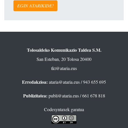
EGIN ATARIKIDE!
Tolosaldeko Komunikazio Taldea S.M.
San Esteban, 20 Tolosa 20400
tkt@ataria.eus
Erredakzioa:
ataria@ataria.eus
/ 943 655 695
Publizitatea:
publi@ataria.eus
/ 661 678 818
Codesyntaxek garatua