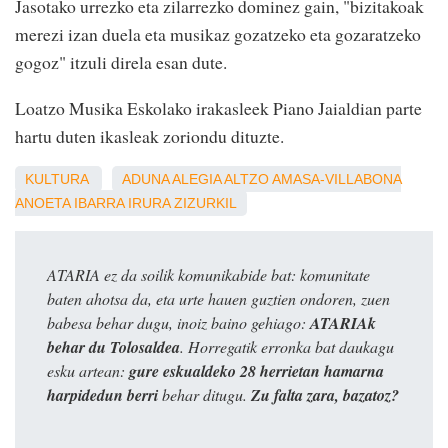
Jasotako urrezko eta zilarrezko dominez gain, "bizitakoak
merezi izan duela eta musikaz gozatzeko eta gozaratzeko
gogoz" itzuli direla esan dute.
Loatzo Musika Eskolako irakasleek Piano Jaialdian parte
hartu duten ikasleak zoriondu dituzte.
KULTURA
ADUNA
ALEGIA
ALTZO
AMASA-VILLABONA
ANOETA
IBARRA
IRURA
ZIZURKIL
ATARIA ez da soilik komunikabide bat: komunitate
baten ahotsa da, eta urte hauen guztien ondoren, zuen
babesa behar dugu, inoiz baino gehiago:
ATARIAk
behar du Tolosaldea
. Horregatik erronka bat daukagu
esku artean:
gure eskualdeko 28 herrietan hamarna
harpidedun berri
behar ditugu.
Zu falta zara, bazatoz?