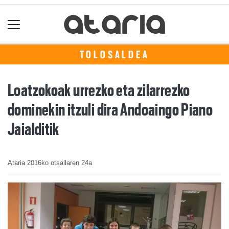
TOLOSALDEA
Loatzokoak urrezko eta zilarrezko
dominekin itzuli dira Andoaingo Piano
Jaialditik
Ataria
2016ko otsailaren 24a