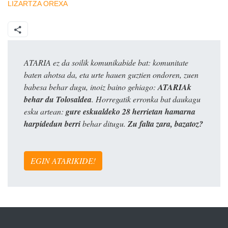
LIZARTZA
OREXA
ATARIA ez da soilik komunikabide bat: komunitate
baten ahotsa da, eta urte hauen guztien ondoren, zuen
babesa behar dugu, inoiz baino gehiago:
ATARIAk
behar du Tolosaldea
. Horregatik erronka bat daukagu
esku artean:
gure eskualdeko 28 herrietan hamarna
harpidedun berri
behar ditugu.
Zu falta zara, bazatoz?
EGIN ATARIKIDE!