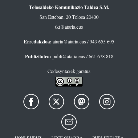
Tolosaldeko Komunikazio Taldea S.M.
San Esteban, 20 Tolosa 20400
tkt@ataria.eus
Erredakzioa:
ataria@ataria.eus
/ 943 655 695
Publizitatea:
publi@ataria.eus
/ 661 678 818
Codesyntaxek garatua
HONI BURUZ
LEGE OHARRA
PUBLIZITATEA