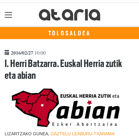
TOLOSALDEA
2016/02/27
10:00
I. Herri Batzarra. Euskal Herria zutik
eta abian
LIZARTZAKO GUNEA,
GAZTELU
LEABURU-TXARAMA