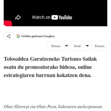
Gehitu gaitzazu Googlen
Entzun
Itzuli
Erraztu
Tolosaldea Garatzeneko Turismo Sailak
osatu du promoziorako bideoa, online
estrategiaren barruan kokatzen dena.
Olatz Illarregi eta Olatz Peon, bideoaren aurkezpenean.