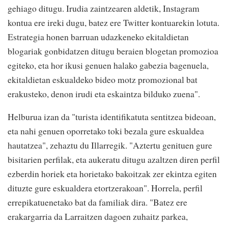
gehiago ditugu. Irudia zaintzearen aldetik, Instagram
kontua ere ireki dugu, batez ere Twitter kontuarekin lotuta.
Estrategia honen barruan udazkeneko ekitaldietan
blogariak gonbidatzen ditugu beraien blogetan promozioa
egiteko, eta hor ikusi genuen halako gabezia bagenuela,
ekitaldietan eskualdeko bideo motz promozional bat
erakusteko, denon irudi eta eskaintza bilduko zuena".
Helburua izan da "turista identifikatuta sentitzea bideoan,
eta nahi genuen oporretako toki bezala gure eskualdea
hautatzea", zehaztu du Illarregik. "Aztertu genituen gure
bisitarien perfilak, eta aukeratu ditugu azaltzen diren perfil
ezberdin horiek eta horietako bakoitzak zer ekintza egiten
dituzte gure eskualdera etortzerakoan". Horrela, perfil
errepikatuenetako bat da familiak dira. "Batez ere
erakargarria da Larraitzen dagoen zuhaitz parkea,