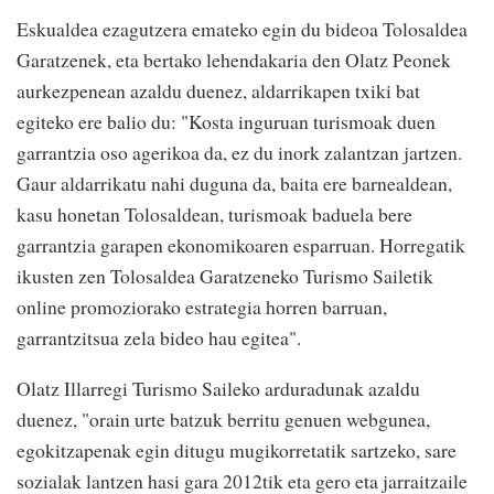
Eskualdea ezagutzera emateko egin du bideoa Tolosaldea
Garatzenek, eta bertako lehendakaria den Olatz Peonek
aurkezpenean azaldu duenez, aldarrikapen txiki bat
egiteko ere balio du: "Kosta inguruan turismoak duen
garrantzia oso agerikoa da, ez du inork zalantzan jartzen.
Gaur aldarrikatu nahi duguna da, baita ere barnealdean,
kasu honetan Tolosaldean, turismoak baduela bere
garrantzia garapen ekonomikoaren esparruan. Horregatik
ikusten zen Tolosaldea Garatzeneko Turismo Sailetik
online promoziorako estrategia horren barruan,
garrantzitsua zela bideo hau egitea".
Olatz Illarregi Turismo Saileko arduradunak azaldu
duenez, "orain urte batzuk berritu genuen webgunea,
egokitzapenak egin ditugu mugikorretatik sartzeko, sare
sozialak lantzen hasi gara 2012tik eta gero eta jarraitzaile