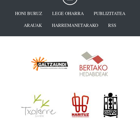
HONI BURUZ
LEGE OHARRA
PUBLIZITATEA
ARAUAK
HARREMANETARAKO
RSS