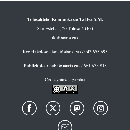
Tolosaldeko Komunikazio Taldea S.M.
San Esteban, 20 Tolosa 20400
tkt@ataria.eus
Erredakzioa:
ataria@ataria.eus
/ 943 655 695
Publizitatea:
publi@ataria.eus
/ 661 678 818
Codesyntaxek garatua