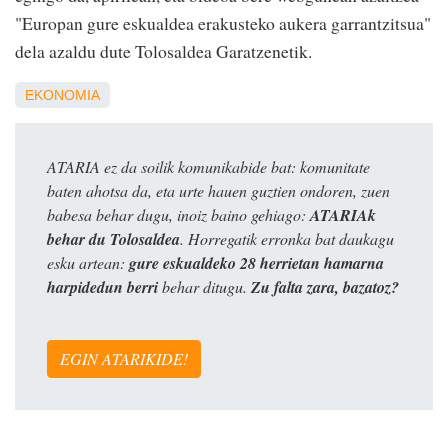
"Europan gure eskualdea erakusteko aukera garrantzitsua"
dela azaldu dute Tolosaldea Garatzenetik.
EKONOMIA
ATARIA ez da soilik komunikabide bat: komunitate
baten ahotsa da, eta urte hauen guztien ondoren, zuen
babesa behar dugu, inoiz baino gehiago:
ATARIAk
behar du Tolosaldea
. Horregatik erronka bat daukagu
esku artean:
gure eskualdeko 28 herrietan hamarna
harpidedun berri
behar ditugu.
Zu falta zara, bazatoz?
EGIN ATARIKIDE!