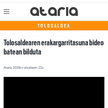
TOLOSALDEA
Tolosaldearen erakargarritasuna bideo
batean bilduta
Ataria
2016ko otsailaren 22a