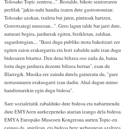
Tolosako Topic zentroa...". Bestalde, bikote seniorraren
perfilak "jakin-nahi handia izaten dute gastronomian:
Tolosako azokan, txuleta bat jaten, pintxoak hartzen,
Gorrotxategi museoan...". Gero lagun talde bat jarri dute,
naturari begira, jarduerak egiten, bizikletan, zaldian,
sagardotegian,... "Ikusi dugu publiko mota bakoitzari zer
egiten zaion erakargarria eta hori zabaldu nahi izan dugu
bideoaren bitartez. Den dena biltzea oso zaila da, baina
lortu dugu jarduera dezente biltzea bertan", esan du
Illarregik. Musika ere zaindu dutela gaineratu du, "gure
nortasunaren erakusgarri izan dadin. Ahal dugun mimo
handienarekin egin dugu bideoa".
Sare sozialetatik zabalduko dute bideoa eta nabarmendu
dute EMYAren aurkezpeneko atarian izango dela bideoa.
EMYA Europako Museoen Kongresua aurten Topic-en
egingo da, apirilean, eta bideoa bere webgunean azaltzea