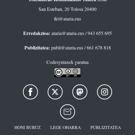
San Esteban, 20 Tolosa 20400
tkt@ataria.eus
Erredakzioa:
ataria@ataria.eus
/ 943 655 695
Publizitatea:
publi@ataria.eus
/ 661 678 818
Codesyntaxek garatua
HONI BURUZ
LEGE OHARRA
PUBLIZITATEA