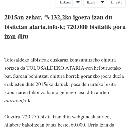
Entzun
Itzuli
Erraztu
2015an zehar, %132,2ko igoera izan du
bisitetan ataria.info-k; 720.000 bisitatik gora
izan ditu
Tolosaldeko albisteak euskaraz kontsumitzeko ohitura
sortzea da TOLOSALDEKO ATARIA-ren helburuetako
bat. Sarean behintzat, ohitura horrek goranzko joera duela
erakusten dute 2015eko datuek: pasa den urteko bisita
kopuruaren bikoitza baino gehiago jaso ditu aurten
ataria.info
-k.
Guztira, 720.275 bisita izan ditu webguneak aurten,
hilabete bakoitzean bataz beste, 60.000. Urria izan da