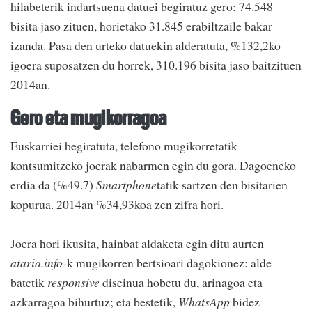
hilabeterik indartsuena datuei begiratuz gero: 74.548
bisita jaso zituen, horietako 31.845 erabiltzaile bakar
izanda. Pasa den urteko datuekin alderatuta, %132,2ko
igoera suposatzen du horrek, 310.196 bisita jaso baitzituen
2014an.
Gero eta mugikorragoa
Euskarriei begiratuta, telefono mugikorretatik
kontsumitzeko joerak nabarmen egin du gora. Dagoeneko
erdia da (%49.7)
Smartphone
tatik sartzen den bisitarien
kopurua. 2014an %34,93koa zen zifra hori.
Joera hori ikusita, hainbat aldaketa egin ditu aurten
ataria.info
-k mugikorren bertsioari dagokionez: alde
batetik
responsive
diseinua hobetu du, arinagoa eta
azkarragoa bihurtuz; eta bestetik,
WhatsApp
bidez