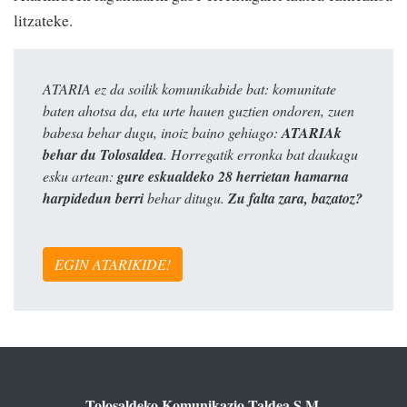
litzateke.
ATARIA ez da soilik komunikabide bat: komunitate
baten ahotsa da, eta urte hauen guztien ondoren, zuen
babesa behar dugu, inoiz baino gehiago:
ATARIAk
behar du Tolosaldea
. Horregatik erronka bat daukagu
esku artean:
gure eskualdeko 28 herrietan hamarna
harpidedun berri
behar ditugu.
Zu falta zara, bazatoz?
EGIN ATARIKIDE!
Tolosaldeko Komunikazio Taldea S.M.