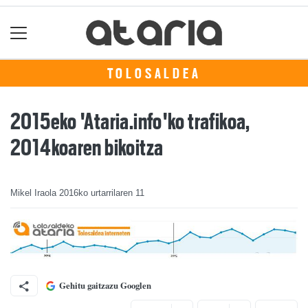
TOLOSALDEA
2015eko 'Ataria.info'ko trafikoa,
2014koaren bikoitza
Mikel Iraola
2016ko urtarrilaren 11
Gehitu gaitzazu Googlen