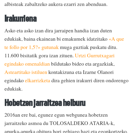
albisteak zabaltzeko aukera ezarri zen abenduan.
Irakurriena
Asko eta asko izan dira jarraipen handia izan duten
edukiak, baina ekainean bi emakumek idatzitako
«A que
te follo por 1,5?» gutunak
muga guztiak puskatu ditu.
11.600 bisitatik gora izan zituen.
Urtzi Gurrutxagari
egindako omenaldian
bildutako bideo eta argazkiak,
Asteartitako istiluen
kontakizuna eta Izarne Olanori
egindako
elkarrizketa
dira gehien irakurri diren ondorengo
edukiak.
Hobetzen jarraitzea helburu
2016an ere bai, egunez egun webgunea hobetzen
jarraitzeko asmoa du TOLOSALDEKO ATARIA-k,
apurka-apurka ohitura hori gehiago hazi eta egonkortzeko.