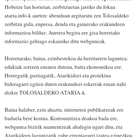
Hobetze lan horietan, zerbitzuetan jarriko du fokua
ataria.info-k aurten: abenduan argitaratu zen Tolosaldeko
zerbitzu gida, enpresa, denda eta gainerako erakundeen
informazioa bilduz. Aurrera begira ere gisa horretako
informazio gehiago eskainiko ditu webguneak.
Horretarako, baina, ezinbestekoa da herritarren laguntza:
edukiak sortzen ematen dutena, baita ekonomikoa ere.
Horregatik guztiagatik, Atarikideei eta proiektua
bideragarri egiten duten erakundeei eskerrak eman nahi
dizkie TOLOSALDEKO ATARIA-k.
Baina halaber, ezin ahaztu, interneten publikatzeak ere
baduela bere kostua. Kontsumitzea doakoa bada ere,
webgunea bizirik mantentzeak ahalegin ugari ditu, eta
Atarikideen laguntzarik gabe errentagarri izatea ezinezkoa