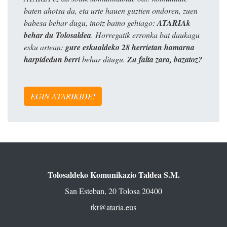
baten ahotsa da, eta urte hauen guztien ondoren, zuen
babesa behar dugu, inoiz baino gehiago:
ATARIAk
behar du Tolosaldea
. Horregatik erronka bat daukagu
esku artean:
gure eskualdeko 28 herrietan hamarna
harpidedun berri
behar ditugu.
Zu falta zara, bazatoz?
EGIN ATARIKIDE!
Tolosaldeko Komunikazio Taldea S.M.
San Esteban, 20 Tolosa 20400
tkt@ataria.eus