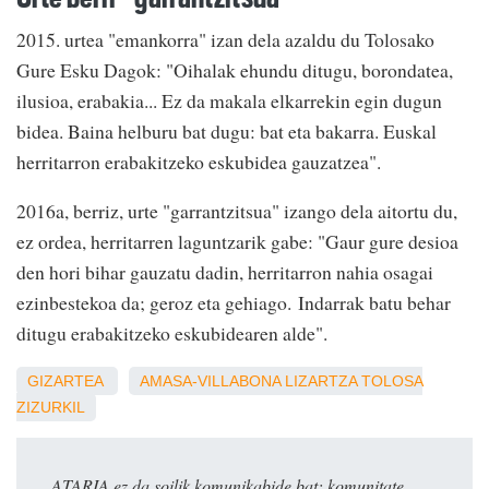
2015. urtea "emankorra" izan dela azaldu du Tolosako
Gure Esku Dagok: "Oihalak ehundu ditugu, borondatea,
ilusioa, erabakia... Ez da makala elkarrekin egin dugun
bidea. Baina helburu bat dugu: bat eta bakarra. Euskal
herritarron erabakitzeko eskubidea gauzatzea".
2016a, berriz, urte "garrantzitsua" izango dela aitortu du,
ez ordea, herritarren laguntzarik gabe: "Gaur gure desioa
den hori bihar gauzatu dadin, herritarron nahia osagai
ezinbestekoa da; geroz eta gehiago. Indarrak batu behar
ditugu erabakitzeko eskubidearen alde".
GIZARTEA
AMASA-VILLABONA
LIZARTZA
TOLOSA
ZIZURKIL
ATARIA ez da soilik komunikabide bat: komunitate