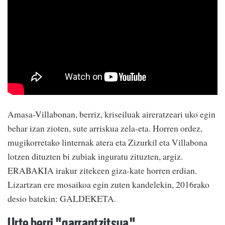
Amasa-Villabonan, berriz, kriseiluak aireratzeari uko egin
behar izan zioten, sute arriskua zela-eta. Horren ordez,
mugikorretako linternak atera eta Zizurkil eta Villabona
lotzen dituzten bi zubiak inguratu zituzten, argiz.
ERABAKIA irakur zitekeen giza-kate horren erdian.
Lizartzan ere mosaikoa egin zuten kandelekin, 2016rako
desio batekin: GALDEKETA.
Urte berri "garrantzitsua"