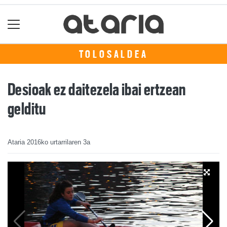
TOLOSALDEA
Desioak ez daitezela ibai ertzean
gelditu
Ataria
2016ko urtarrilaren 3a