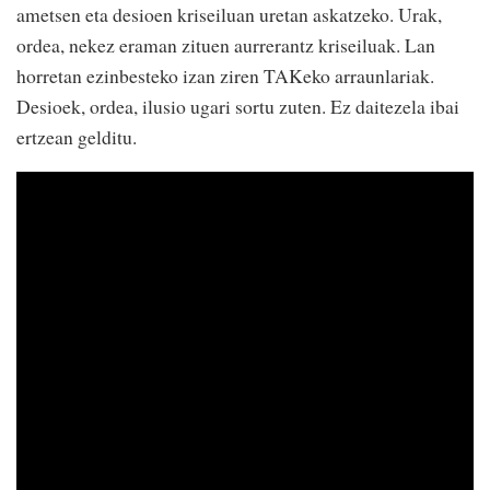
ametsen eta desioen kriseiluan uretan askatzeko. Urak,
ordea, nekez eraman zituen aurrerantz kriseiluak. Lan
horretan ezinbesteko izan ziren TAKeko arraunlariak.
Desioek, ordea, ilusio ugari sortu zuten. Ez daitezela ibai
ertzean gelditu.