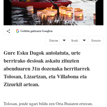
Gehitu gaitzazu Googlen
Entzun
Itzuli
Erraztu
Gure Esku Dagok antolatuta, urte
berrirako desioak askatu zituzten
abenduaren 31n dozenaka herritarrek
Tolosan, Lizartzan, eta Villabona eta
Zizurkil artean.
Tolosan, jende ugari bildu zen Oria Ibaiaren ertzean,