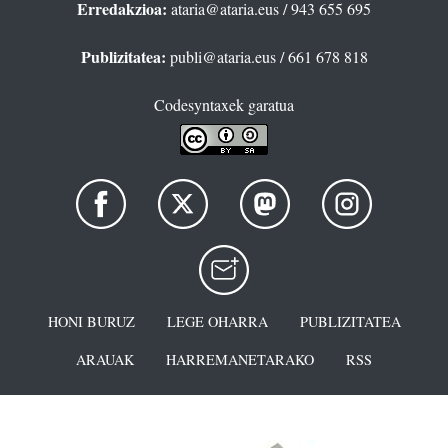
Erredakzioa:
ataria@ataria.eus
/ 943 655 695
Publizitatea:
publi@ataria.eus
/ 661 678 818
Codesyntaxek garatua
HONI BURUZ
LEGE OHARRA
PUBLIZITATEA
ARAUAK
HARREMANETARAKO
RSS