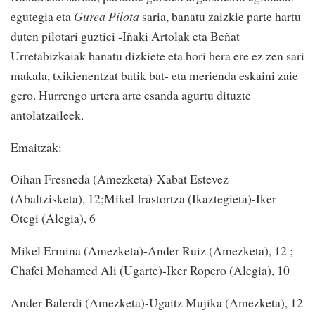
egutegia eta
Gurea Pilota
saria, banatu zaizkie parte hartu
duten pilotari guztiei -Iñaki Artolak eta Beñat
Urretabizkaiak banatu dizkiete eta hori bera ere ez zen sari
makala, txikienentzat batik bat- eta merienda eskaini zaie
gero. Hurrengo urtera arte esanda agurtu dituzte
antolatzaileek.
Emaitzak:
Oihan Fresneda (Amezketa)-Xabat Estevez
(Abaltzisketa), 12;Mikel Irastortza (Ikaztegieta)-Iker
Otegi (Alegia), 6
Mikel Ermina (Amezketa)-Ander Ruiz (Amezketa), 12 ;
Chafei Mohamed Ali (Ugarte)-Iker Ropero (Alegia), 10
Ander Balerdi (Amezketa)-Ugaitz Mujika (Amezketa), 12