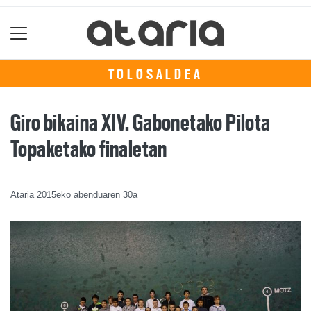
TOLOSALDEA
Giro bikaina XIV. Gabonetako Pilota
Topaketako finaletan
Ataria
2015eko abenduaren 30a