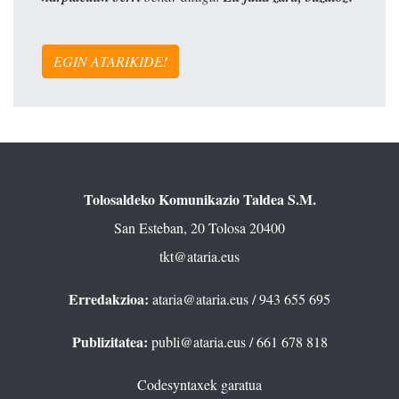
EGIN ATARIKIDE!
Tolosaldeko Komunikazio Taldea S.M.
San Esteban, 20 Tolosa 20400
tkt@ataria.eus
Erredakzioa:
ataria@ataria.eus
/ 943 655 695
Publizitatea:
publi@ataria.eus
/ 661 678 818
Codesyntaxek garatua