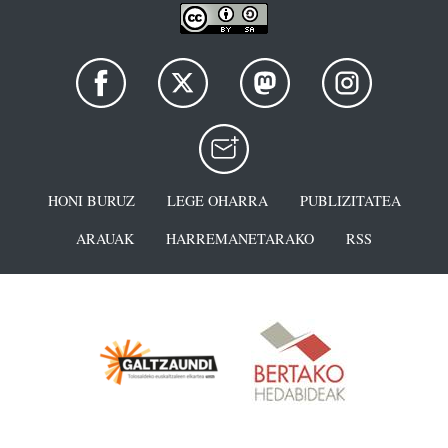
HONI BURUZ
LEGE OHARRA
PUBLIZITATEA
ARAUAK
HARREMANETARAKO
RSS