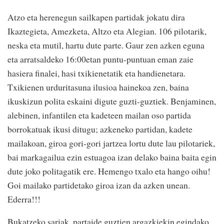
Atzo eta herenegun sailkapen partidak jokatu dira
Ikaztegieta, Amezketa, Altzo eta Alegian. 106 pilotarik,
neska eta mutil, hartu dute parte. Gaur zen azken eguna
eta arratsaldeko 16:00etan puntu-puntuan eman zaie
hasiera finalei, hasi txikienetatik eta handienetara.
Txikienen urduritasuna ilusioa hainekoa zen, baina
ikuskizun polita eskaini digute guzti-guztiek. Benjaminen,
alebinen, infantilen eta kadeteen mailan oso partida
borrokatuak ikusi ditugu; azkeneko partidan, kadete
mailakoan, giroa gori-gori jartzea lortu dute lau pilotariek,
bai markagailua ezin estuagoa izan delako baina baita egin
dute joko politagatik ere. Hemengo txalo eta hango oihu!
Goi mailako partidetako giroa izan da azken unean.
Ederra!!!
Bukatzeko sariak, partaide guztien argazkiekin egindako