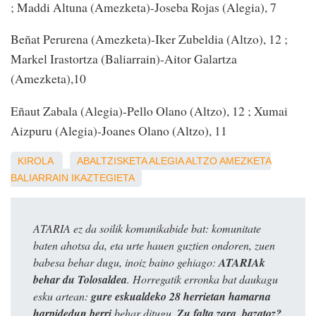
; Maddi Altuna (Amezketa)-Joseba Rojas (Alegia), 7
Beñat Perurena (Amezketa)-Iker Zubeldia (Altzo), 12 ;
Markel Irastortza (Baliarrain)-Aitor Galartza
(Amezketa),10
Eñaut Zabala (Alegia)-Pello Olano (Altzo), 12 ; Xumai
Aizpuru (Alegia)-Joanes Olano (Altzo), 11
KIROLA
ABALTZISKETA
ALEGIA
ALTZO
AMEZKETA
BALIARRAIN
IKAZTEGIETA
ATARIA ez da soilik komunikabide bat: komunitate
baten ahotsa da, eta urte hauen guztien ondoren, zuen
babesa behar dugu, inoiz baino gehiago:
ATARIAk
behar du Tolosaldea
. Horregatik erronka bat daukagu
esku artean:
gure eskualdeko 28 herrietan hamarna
harpidedun berri
behar ditugu.
Zu falta zara, bazatoz?