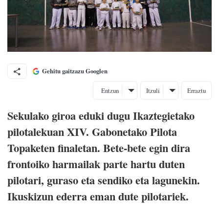
Gehitu gaitzazu Googlen
Entzun
Itzuli
Erraztu
Sekulako giroa eduki dugu Ikaztegietako
pilotalekuan XIV. Gabonetako Pilota
Topaketen finaletan. Bete-bete egin dira
frontoiko harmailak parte hartu duten
pilotari, guraso eta sendiko eta lagunekin.
Ikuskizun ederra eman dute pilotariek.