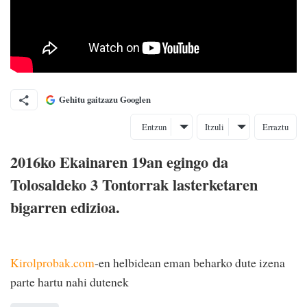
Gehitu gaitzazu Googlen
Entzun
Itzuli
Erraztu
2016ko Ekainaren 19an egingo da
Tolosaldeko 3 Tontorrak lasterketaren
bigarren edizioa.
Kirolprobak.com
-en helbidean eman beharko dute izena
parte hartu nahi dutenek