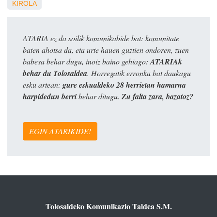
KIROLA
ATARIA ez da soilik komunikabide bat: komunitate
baten ahotsa da, eta urte hauen guztien ondoren, zuen
babesa behar dugu, inoiz baino gehiago:
ATARIAk
behar du Tolosaldea
. Horregatik erronka bat daukagu
esku artean:
gure eskualdeko 28 herrietan hamarna
harpidedun berri
behar ditugu.
Zu falta zara, bazatoz?
EGIN ATARIKIDE!
Tolosaldeko Komunikazio Taldea S.M.