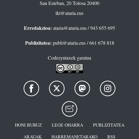
San Esteban, 20 Tolosa 20400
tkt@ataria.eus
Erredakzioa:
ataria@ataria.eus
/ 943 655 695
Publizitatea:
publi@ataria.eus
/ 661 678 818
Codesyntaxek garatua
HONI BURUZ
LEGE OHARRA
PUBLIZITATEA
ARAUAK
HARREMANETARAKO
RSS