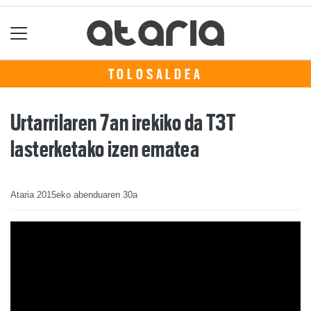
TOLOSALDEA
Urtarrilaren 7an irekiko da T3T
lasterketako izen ematea
Ataria
2015eko abenduaren 30a