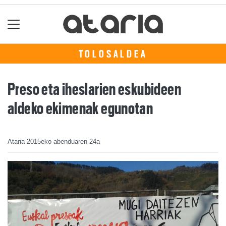
TOLOSALDEA
Preso eta iheslarien eskubideen
aldeko ekimenak egunotan
Ataria
2015eko abenduaren 24a