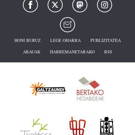
HONI BURUZ
LEGE OHARRA
PUBLIZITATEA
ARAUAK
HARREMANETARAKO
RSS