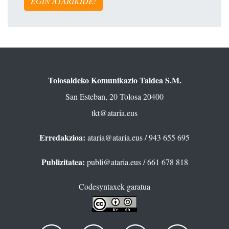
EGIN ATARIKIDE!
Tolosaldeko Komunikazio Taldea S.M.
San Esteban, 20 Tolosa 20400
tkt@ataria.eus
Erredakzioa:
ataria@ataria.eus
/ 943 655 695
Publizitatea:
publi@ataria.eus
/ 661 678 818
Codesyntaxek garatua