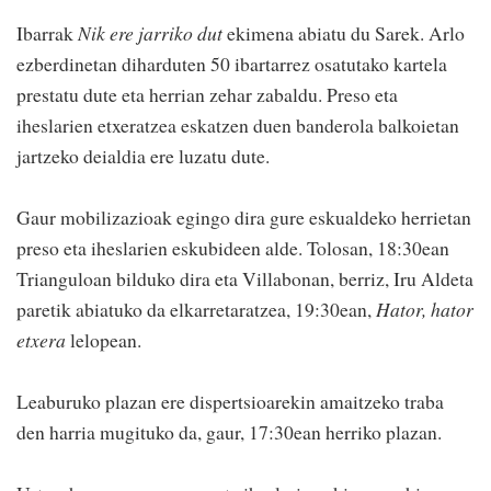
Ibarrak
Nik ere jarriko dut
ekimena abiatu du Sarek. Arlo
ezberdinetan diharduten 50 ibartarrez osatutako kartela
prestatu dute eta herrian zehar zabaldu. Preso eta
iheslarien etxeratzea eskatzen duen banderola balkoietan
jartzeko deialdia ere luzatu dute.
Gaur mobilizazioak egingo dira gure eskualdeko herrietan
preso eta iheslarien eskubideen alde. Tolosan, 18:30ean
Trianguloan bilduko dira eta Villabonan, berriz, Iru Aldeta
paretik abiatuko da elkarretaratzea, 19:30ean,
Hator, hator
etxera
lelopean.
Leaburuko plazan ere dispertsioarekin amaitzeko traba
den harria mugituko da, gaur, 17:30ean herriko plazan.