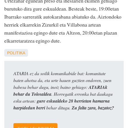
Urtezahar egunean preso eta iheslarien ekimen gehiago
burutuko dira gure eskualdean. Besteak beste, 19:00etan
Ibarrako sarreratik autokarabana abiatuko da. Aiztondoko
herriek elkarrekin Zizurkil eta Villabona artean
manifestazioa egingo dute eta Altzon, 20:00etan plazan
elkarretaratzea egingo dute.
POLITIKA
ATARIA ez da soilik komunikabide bat: komunitate
baten ahotsa da, eta urte hauen guztien ondoren, zuen
babesa behar dugu, inoiz baino gehiago:
ATARIAk
behar du Tolosaldea
. Horregatik erronka bat daukagu
esku artean:
gure eskualdeko 28 herrietan hamarna
harpidedun berri
behar ditugu.
Zu falta zara, bazatoz?