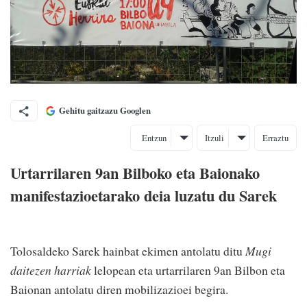
Gehitu gaitzazu Googlen
Entzun
Itzuli
Erraztu
Urtarrilaren 9an Bilboko eta Baionako
manifestazioetarako deia luzatu du Sarek
Tolosaldeko Sarek hainbat ekimen antolatu ditu
Mugi
daitezen harriak
lelopean eta urtarrilaren 9an Bilbon eta
Baionan antolatu diren mobilizazioei begira.