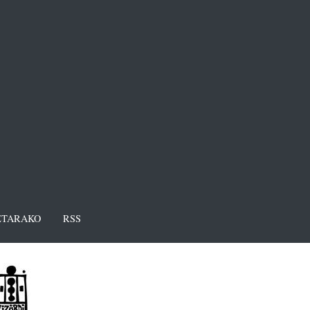
TARAKO
RSS