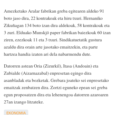
Amezketako Aralar fabrikan greba egitearen aldeko 91
boto jaso dira, 22 kontrakoak eta hiru txuri. Hernaniko
Zikuñagan 134 boto izan dira aldekoak, 58 kontrakoak eta
3 zuri. Elduako Munskjö paper fabrikan baiezkoak 60 izan
ziren, ezezkoak 11 eta 3 txuri. Sindikatuetatik gustura
azaldu dira orain arte jasotako emaitzekin, eta parte
hartzea handia izaten ari dela nabarmendu dute.
Datorren astean Oria (Zizurkil), Itasa (Andoain) eta
Zubialde (Aizarnazabal) enpresetan egingo dira
asanbladak eta bozketak. Grebara joateko sei enpresetako
emaitzak zenbatzen dira. Zortzi eguneko epean sei greba
egun proposatzen dira eta lehenengoa datorren azaroaren
27an izango litzateke.
EKONOMIA