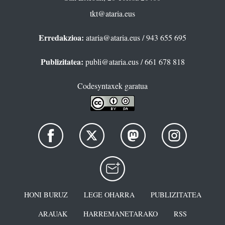
tkt@ataria.eus
Erredakzioa:
ataria@ataria.eus
/ 943 655 695
Publizitatea:
publi@ataria.eus
/ 661 678 818
Codesyntaxek garatua
HONI BURUZ
LEGE OHARRA
PUBLIZITATEA
ARAUAK
HARREMANETARAKO
RSS