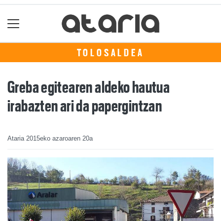
TOLOSALDEA
Greba egitearen aldeko hautua
irabazten ari da papergintzan
Ataria
2015eko azaroaren 20a