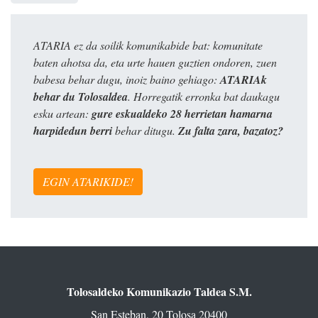
ATARIA ez da soilik komunikabide bat: komunitate
baten ahotsa da, eta urte hauen guztien ondoren, zuen
babesa behar dugu, inoiz baino gehiago:
ATARIAk
behar du Tolosaldea
. Horregatik erronka bat daukagu
esku artean:
gure eskualdeko 28 herrietan hamarna
harpidedun berri
behar ditugu.
Zu falta zara, bazatoz?
EGIN ATARIKIDE!
Tolosaldeko Komunikazio Taldea S.M.
San Esteban, 20 Tolosa 20400