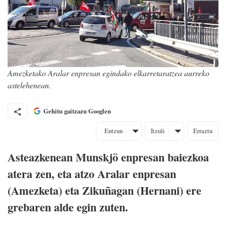
Amezketako Aralar enpresan egindako elkarretaratzea aurreko
astelehenean.
Gehitu gaitzazu Googlen
Entzun
Itzuli
Erraztu
Asteazkenean Munskjö enpresan baiezkoa
atera zen, eta atzo Aralar enpresan
(Amezketa) eta Zikuñagan (Hernani) ere
grebaren alde egin zuten.