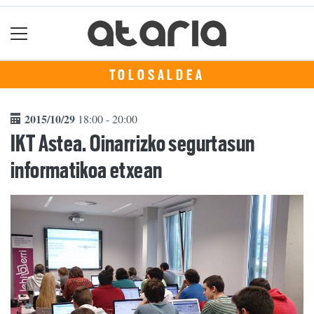
TOLOSALDEA
2015/10/29
18:00 - 20:00
IKT Astea. Oinarrizko segurtasun
informatikoa etxean