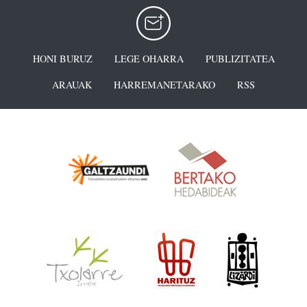
HONI BURUZ
LEGE OHARRA
PUBLIZITATEA
ARAUAK
HARREMANETARAKO
RSS