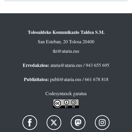
Tolosaldeko Komunikazio Taldea S.M.
San Esteban, 20 Tolosa 20400
tkt@ataria.eus
Erredakzioa:
ataria@ataria.eus
/ 943 655 695
Publizitatea:
publi@ataria.eus
/ 661 678 818
Codesyntaxek garatua