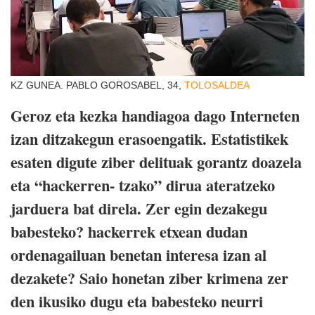
KZ GUNEA. PABLO GOROSABEL, 34,
TOLOSALDEA
Geroz eta kezka handiagoa dago Interneten
izan ditzakegun erasoengatik. Estatistikek
esaten digute ziber delituak gorantz doazela
eta “hackerren- tzako” dirua ateratzeko
jarduera bat direla. Zer egin dezakegu
babesteko? hackerrek etxean dudan
ordenagailuan benetan interesa izan al
dezakete? Saio honetan ziber krimena zer
den ikusiko dugu eta babesteko neurri