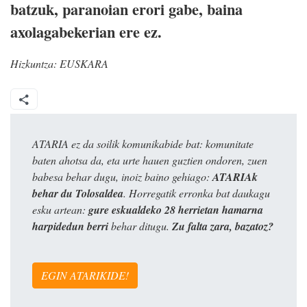
batzuk, paranoian erori gabe, baina
axolagabekerian ere ez.
Hizkuntza:
EUSKARA
ATARIA ez da soilik komunikabide bat: komunitate
baten ahotsa da, eta urte hauen guztien ondoren, zuen
babesa behar dugu, inoiz baino gehiago:
ATARIAk
behar du Tolosaldea
. Horregatik erronka bat daukagu
esku artean:
gure eskualdeko 28 herrietan hamarna
harpidedun berri
behar ditugu.
Zu falta zara, bazatoz?
EGIN ATARIKIDE!