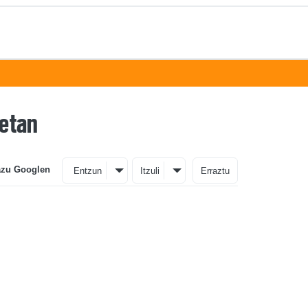
ketan
azu Googlen
Entzun
Itzuli
Erraztu