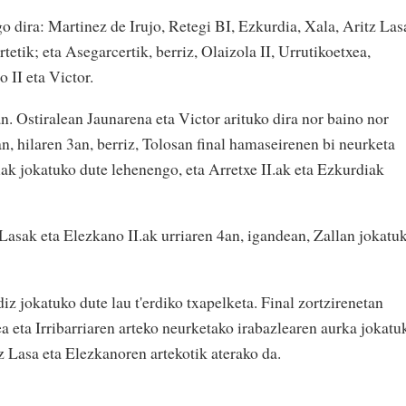
 dira: Martinez de Irujo, Retegi BI, Ezkurdia, Xala, Aritz Las
tetik; eta Asegarcertik, berriz, Olaizola II, Urrutikoetxea,
 II eta Victor.
. Ostiralean Jaunarena eta Victor arituko dira nor baino nor
, hilaren 3an, berriz, Tolosan final hamaseirenen bi neurketa
riak jokatuko dute lehenengo, eta Arretxe II.ak eta Ezkurdiak
Lasak eta Elezkano II.ak urriaren 4an, igandean, Zallan jokatu
diz jokatuko dute lau t'erdiko txapelketa. Final zortzirenetan
ea eta Irribarriaren arteko neurketako irabazlearen aurka jokatu
tz Lasa eta Elezkanoren artekotik aterako da.