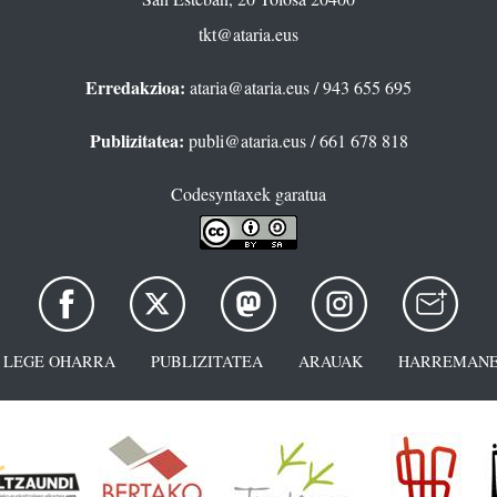
tkt@ataria.eus
Erredakzioa:
ataria@ataria.eus
/ 943 655 695
Publizitatea:
publi@ataria.eus
/ 661 678 818
Codesyntaxek garatua
LEGE OHARRA
PUBLIZITATEA
ARAUAK
HARREMANE