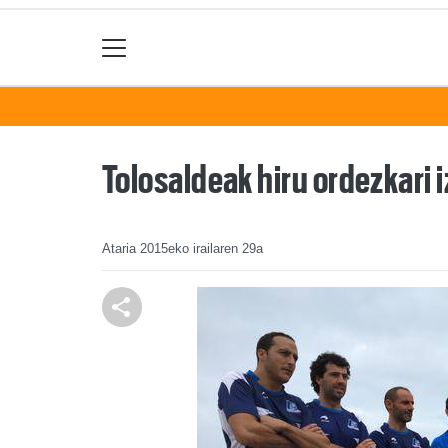
Tolosaldeak hiru ordezkari i
Ataria
2015eko irailaren 29a