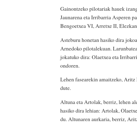
Gainontzeko pilotariak hauek izango
Jaunarena eta Irribarria Asperen par
Bengoetxea VI, Arretxe II, Elezkano
Asteburu honetan hasiko dira jokoan
Arnedoko pilotalekuan. Larunbatean
jokatuko dira: Olaetxea eta Irribar
ondoren.
Lehen fasearekin amaitzeko, Aritz 
dute.
Altuna eta Artolak, berriz, lehen al
hasiko dira lehian: Artolak, Olaetx
du. Altunaren aurkaria, berriz, Ari