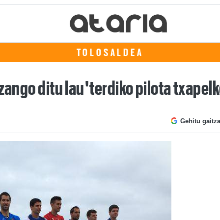
TOLOSALDEA
zango ditu lau'terdiko pilota txapel
Gehitu gaitz