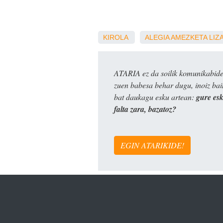
KIROLA
ALEGIA
AMEZKETA
LIZ
ATARIA ez da soilik komunikabide 
zuen babesa behar dugu, inoiz ba
bat daukagu esku artean:
gure es
falta zara, bazatoz?
EGIN ATARIKIDE!