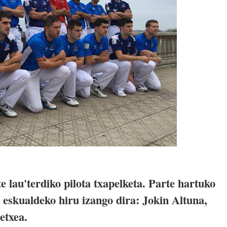
 lau'terdiko pilota txapelketa. Parte hartuko
, eskualdeko hiru izango dira: Jokin Altuna,
etxea.