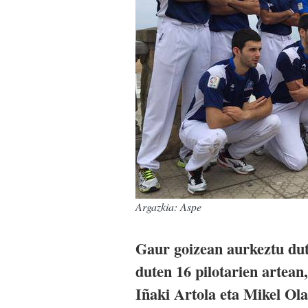
Argazkia: Aspe
Gaur goizean aurkeztu dute
duten 16 pilotarien artean
Iñaki Artola eta Mikel Ola