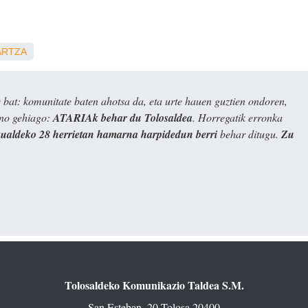
ARTZA
bat: komunitate baten ahotsa da, eta urte hauen guztien ondoren,
ino gehiago:
ATARIAk behar du Tolosaldea
. Horregatik erronka
kualdeko 28 herrietan hamarna harpidedun berri
behar ditugu.
Zu
Tolosaldeko Komunikazio Taldea S.M.
San Esteban, 20 Tolosa 20400